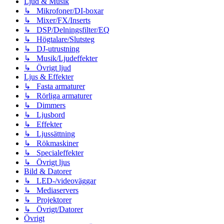
Ljud & Musik
↳ Mikrofoner/DI-boxar
↳ Mixer/FX/Inserts
↳ DSP/Delningsfilter/EQ
↳ Högtalare/Slutsteg
↳ DJ-utrustning
↳ Musik/Ljudeffekter
↳ Övrigt ljud
Ljus & Effekter
↳ Fasta armaturer
↳ Rörliga armaturer
↳ Dimmers
↳ Ljusbord
↳ Effekter
↳ Ljussättning
↳ Rökmaskiner
↳ Specialeffekter
↳ Övrigt ljus
Bild & Datorer
↳ LED-/videoväggar
↳ Mediaservers
↳ Projektorer
↳ Övrigt/Datorer
Övrigt