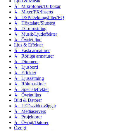
Ljud & Musik
↳ Mikrofoner/DI-boxar
↳ Mixer/FX/Inserts
↳ DSP/Delningsfilter/EQ
↳ Högtalare/Slutsteg
↳ DJ-utrustning
↳ Musik/Ljudeffekter
↳ Övrigt ljud
Ljus & Effekter
↳ Fasta armaturer
↳ Rörliga armaturer
↳ Dimmers
↳ Ljusbord
↳ Effekter
↳ Ljussättning
↳ Rökmaskiner
↳ Specialeffekter
↳ Övrigt ljus
Bild & Datorer
↳ LED-/videoväggar
↳ Mediaservers
↳ Projektorer
↳ Övrigt/Datorer
Övrigt