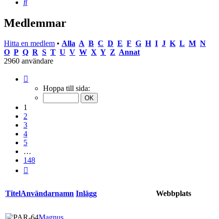
Sök
Medlemmar
Hitta en medlem
•
Alla
A
B
C
D
E
F
G
H
I
J
K
L
M
N
O
P
Q
R
S
T
U
V
W
X
Y
Z
Annat
2960 användare
Sida
1
Hoppa till sida:
av
148
1
2
3
4
5
…
148
Nästa
Titel
Användarnamn
Inlägg
Webbplats
Magnus