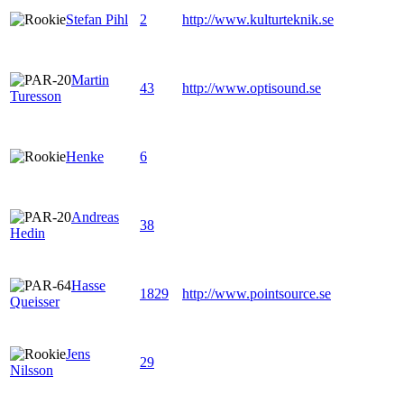
Stefan Pihl
2
http://www.kulturteknik.se
Martin
43
http://www.optisound.se
Turesson
Henke
6
Andreas
38
Hedin
Hasse
1829
http://www.pointsource.se
Queisser
Jens
29
Nilsson