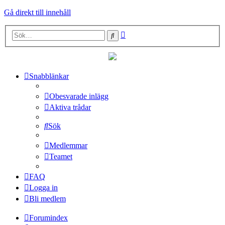
Gå direkt till innehåll
Avancerad
Sök
sökning
Snabblänkar
Obesvarade inlägg
Aktiva trådar
Sök
Medlemmar
Teamet
FAQ
Logga in
Bli medlem
Forumindex