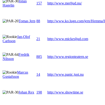
Jonas
157
http://www.merljud.nu/
Hagelin
Tomas Jern
88
http://www.ko.lugn.com/jern/Hemma/
Jan-Olof
21
http://www.mickesljud.com
Carlsson
Fredrik
885
http://www.regionteatern.se
Nilsson
Marcus
14
http://www.panic.just.nu
Gustafsson
Johan Rex
198
http://www.showtime.se