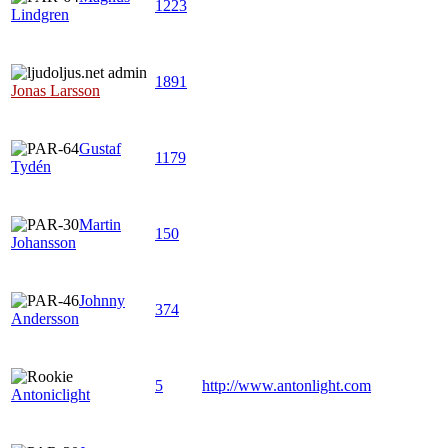
1223
Lindgren
1891
Jonas Larsson
Gustaf
1179
Tydén
Martin
150
Johansson
Johnny
374
Andersson
5
http://www.antonlight.com
Antoniclight