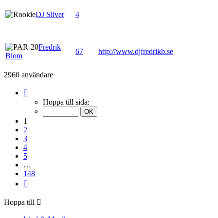
DJ Silver
4
Fredrik
67
http://www.djfredrikb.se
Blom
2960 användare
Sida
1
Hoppa till sida:
av
148
1
2
3
4
5
…
148
Nästa
Hoppa till