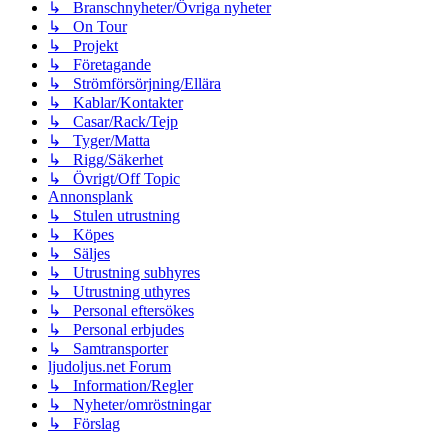
↳ Branschnyheter/Övriga nyheter
↳ On Tour
↳ Projekt
↳ Företagande
↳ Strömförsörjning/Ellära
↳ Kablar/Kontakter
↳ Casar/Rack/Tejp
↳ Tyger/Matta
↳ Rigg/Säkerhet
↳ Övrigt/Off Topic
Annonsplank
↳ Stulen utrustning
↳ Köpes
↳ Säljes
↳ Utrustning subhyres
↳ Utrustning uthyres
↳ Personal eftersökes
↳ Personal erbjudes
↳ Samtransporter
ljudoljus.net Forum
↳ Information/Regler
↳ Nyheter/omröstningar
↳ Förslag