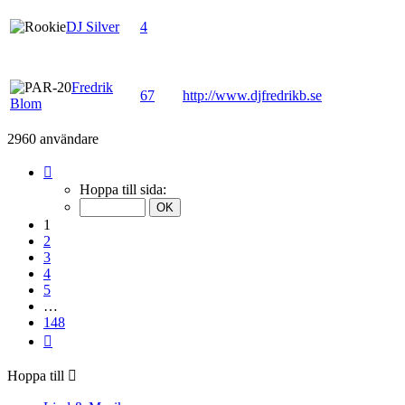
DJ Silver
4
Fredrik
67
http://www.djfredrikb.se
Blom
2960 användare
Sida
1
Hoppa till sida:
av
148
1
2
3
4
5
…
148
Nästa
Hoppa till