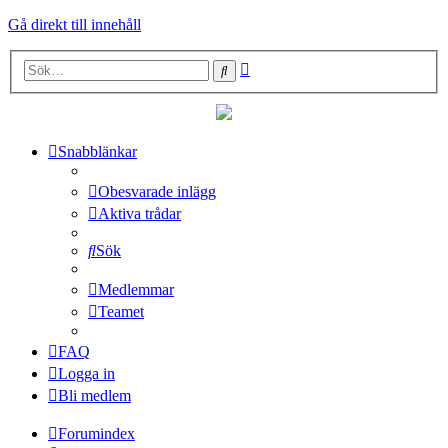
Gå direkt till innehåll
Avancerad
Sök
sökning
Snabblänkar
Obesvarade inlägg
Aktiva trådar
Sök
Medlemmar
Teamet
FAQ
Logga in
Bli medlem
Forumindex