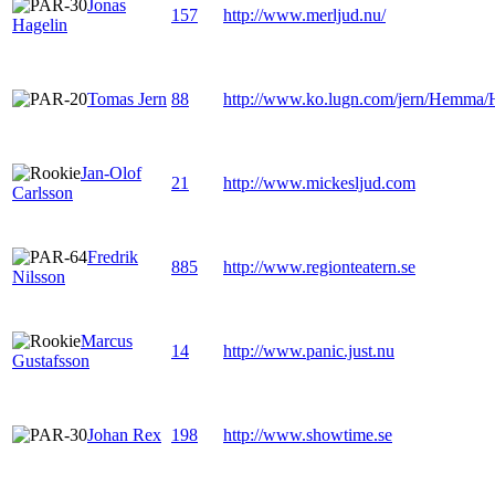
Jonas
157
http://www.merljud.nu/
Hagelin
Tomas Jern
88
http://www.ko.lugn.com/jern/Hemma/
Jan-Olof
21
http://www.mickesljud.com
Carlsson
Fredrik
885
http://www.regionteatern.se
Nilsson
Marcus
14
http://www.panic.just.nu
Gustafsson
Johan Rex
198
http://www.showtime.se