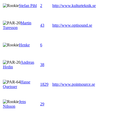
Stefan Pihl
2
http://www.kulturteknik.se
Martin
43
http://www.optisound.se
Turesson
Henke
6
Andreas
38
Hedin
Hasse
1829
http://www.pointsource.se
Queisser
Jens
29
Nilsson