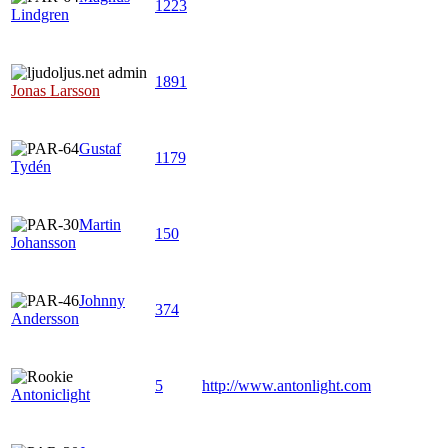
1223
Lindgren
1891
Jonas Larsson
Gustaf
1179
Tydén
Martin
150
Johansson
Johnny
374
Andersson
5
http://www.antonlight.com
Antoniclight