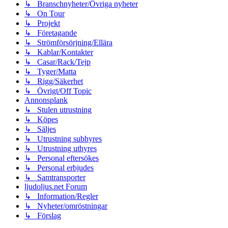
↳ Branschnyheter/Övriga nyheter
↳ On Tour
↳ Projekt
↳ Företagande
↳ Strömförsörjning/Ellära
↳ Kablar/Kontakter
↳ Casar/Rack/Tejp
↳ Tyger/Matta
↳ Rigg/Säkerhet
↳ Övrigt/Off Topic
Annonsplank
↳ Stulen utrustning
↳ Köpes
↳ Säljes
↳ Utrustning subhyres
↳ Utrustning uthyres
↳ Personal eftersökes
↳ Personal erbjudes
↳ Samtransporter
ljudoljus.net Forum
↳ Information/Regler
↳ Nyheter/omröstningar
↳ Förslag