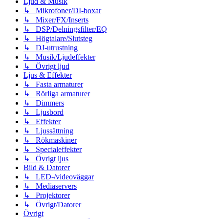
Ljud & Musik
↳ Mikrofoner/DI-boxar
↳ Mixer/FX/Inserts
↳ DSP/Delningsfilter/EQ
↳ Högtalare/Slutsteg
↳ DJ-utrustning
↳ Musik/Ljudeffekter
↳ Övrigt ljud
Ljus & Effekter
↳ Fasta armaturer
↳ Rörliga armaturer
↳ Dimmers
↳ Ljusbord
↳ Effekter
↳ Ljussättning
↳ Rökmaskiner
↳ Specialeffekter
↳ Övrigt ljus
Bild & Datorer
↳ LED-/videoväggar
↳ Mediaservers
↳ Projektorer
↳ Övrigt/Datorer
Övrigt