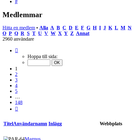
Sök
Medlemmar
Hitta en medlem
•
Alla
A
B
C
D
E
F
G
H
I
J
K
L
M
N
O
P
Q
R
S
T
U
V
W
X
Y
Z
Annat
2960 användare
Sida
1
Hoppa till sida:
av
148
1
2
3
4
5
…
148
Nästa
Titel
Användarnamn
Inlägg
Webbplats
Magnus