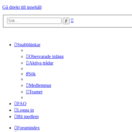
Gå direkt till innehåll
Avancerad
Sök
sökning
Snabblänkar
Obesvarade inlägg
Aktiva trådar
Sök
Medlemmar
Teamet
FAQ
Logga in
Bli medlem
Forumindex