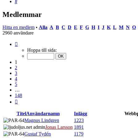
Sök
Medlemmar
Hitta en medlem
•
Alla
A
B
C
D
E
F
G
H
I
J
K
L
M
N
O
2960 användare
Sida
1
Hoppa till sida:
av
148
1
2
3
4
5
…
148
Nästa
Titel
Användarnamn
Inlägg
Webbp
Magnus Lindgren
1223
Jonas Larsson
1891
Gustaf Tydén
1179