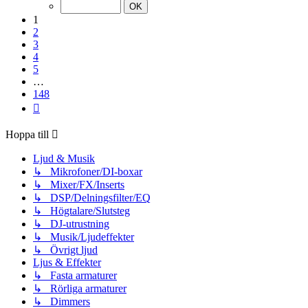
av
148
1
2
3
4
5
…
148
Nästa
Hoppa till
Ljud & Musik
↳ Mikrofoner/DI-boxar
↳ Mixer/FX/Inserts
↳ DSP/Delningsfilter/EQ
↳ Högtalare/Slutsteg
↳ DJ-utrustning
↳ Musik/Ljudeffekter
↳ Övrigt ljud
Ljus & Effekter
↳ Fasta armaturer
↳ Rörliga armaturer
↳ Dimmers