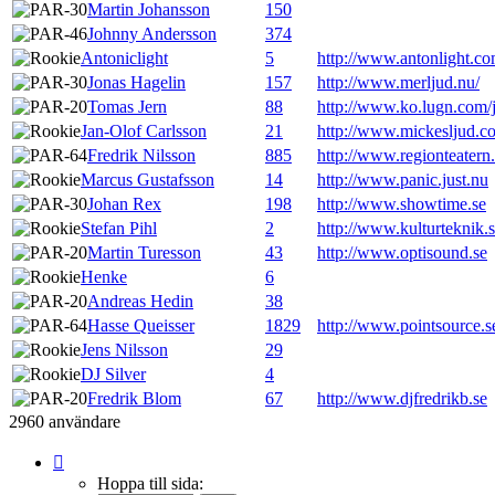
Martin Johansson
150
Johnny Andersson
374
Antoniclight
5
http://www.antonlight.c
Jonas Hagelin
157
http://www.merljud.nu/
Tomas Jern
88
http://www.ko.lugn.com
Jan-Olof Carlsson
21
http://www.mickesljud.c
Fredrik Nilsson
885
http://www.regionteatern
Marcus Gustafsson
14
http://www.panic.just.nu
Johan Rex
198
http://www.showtime.se
Stefan Pihl
2
http://www.kulturteknik.
Martin Turesson
43
http://www.optisound.se
Henke
6
Andreas Hedin
38
Hasse Queisser
1829
http://www.pointsource.s
Jens Nilsson
29
DJ Silver
4
Fredrik Blom
67
http://www.djfredrikb.se
2960 användare
Sida
1
Hoppa till sida: