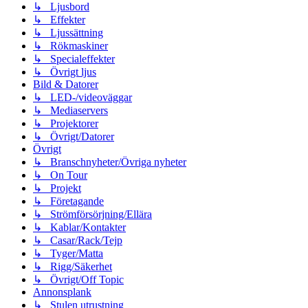
↳ Ljusbord
↳ Effekter
↳ Ljussättning
↳ Rökmaskiner
↳ Specialeffekter
↳ Övrigt ljus
Bild & Datorer
↳ LED-/videoväggar
↳ Mediaservers
↳ Projektorer
↳ Övrigt/Datorer
Övrigt
↳ Branschnyheter/Övriga nyheter
↳ On Tour
↳ Projekt
↳ Företagande
↳ Strömförsörjning/Ellära
↳ Kablar/Kontakter
↳ Casar/Rack/Tejp
↳ Tyger/Matta
↳ Rigg/Säkerhet
↳ Övrigt/Off Topic
Annonsplank
↳ Stulen utrustning