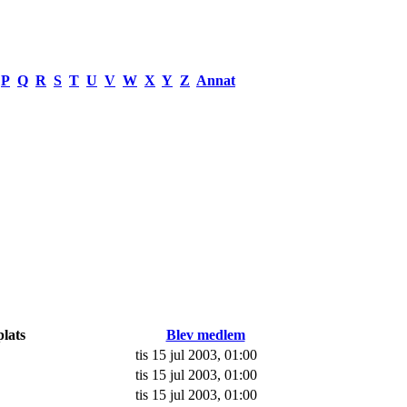
P
Q
R
S
T
U
V
W
X
Y
Z
Annat
lats
Blev medlem
tis 15 jul 2003, 01:00
tis 15 jul 2003, 01:00
tis 15 jul 2003, 01:00