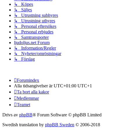
↳ Köpes
↳ Säljes
↳ Utrustning subhyres
↳ Utrustning uthyres
↳ Personal eftersökes
↳ Personal erbjudes
↳ Samtransporter
ljudoljus.net Forum
↳ Information/Regler
↳ Nyheter/omröstningar
↳ Förslag
Forumindex
Alla tidsangivelser är UTC+01:00 UTC+1
Ta bort alla kakor
Medlemmar
Teamet
Drivs av
phpBB
® Forum Software © phpBB Limited
Swedish translation by
phpBB Sweden
© 2006-2018