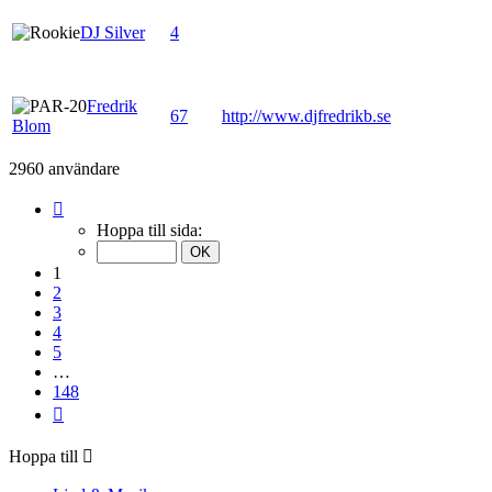
DJ Silver
4
Fredrik
67
http://www.djfredrikb.se
Blom
2960 användare
Sida
1
Hoppa till sida:
av
148
1
2
3
4
5
…
148
Nästa
Hoppa till