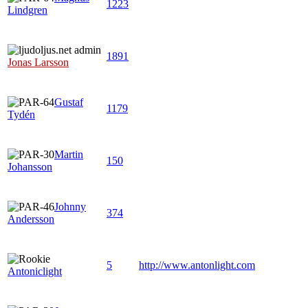
1223
Lindgren
1891
Jonas Larsson
Gustaf
1179
Tydén
Martin
150
Johansson
Johnny
374
Andersson
5
http://www.antonlight.com
Antoniclight