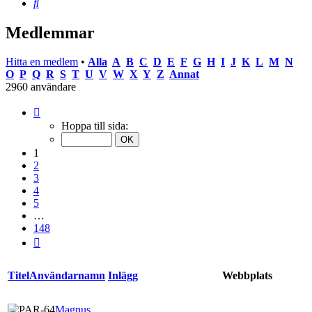
Sök
Medlemmar
Hitta en medlem
•
Alla
A
B
C
D
E
F
G
H
I
J
K
L
M
N
O
P
Q
R
S
T
U
V
W
X
Y
Z
Annat
2960 användare
Sida
1
Hoppa till sida:
av
148
1
2
3
4
5
…
148
Nästa
Titel
Användarnamn
Inlägg
Webbplats
Magnus