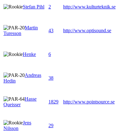
Stefan Pihl
2
http://www.kulturteknik.se
Martin
43
http://www.optisound.se
Turesson
Henke
6
Andreas
38
Hedin
Hasse
1829
http://www.pointsource.se
Queisser
Jens
29
Nilsson