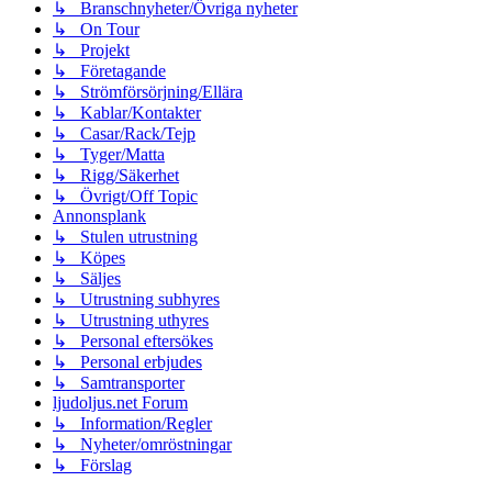
↳ Branschnyheter/Övriga nyheter
↳ On Tour
↳ Projekt
↳ Företagande
↳ Strömförsörjning/Ellära
↳ Kablar/Kontakter
↳ Casar/Rack/Tejp
↳ Tyger/Matta
↳ Rigg/Säkerhet
↳ Övrigt/Off Topic
Annonsplank
↳ Stulen utrustning
↳ Köpes
↳ Säljes
↳ Utrustning subhyres
↳ Utrustning uthyres
↳ Personal eftersökes
↳ Personal erbjudes
↳ Samtransporter
ljudoljus.net Forum
↳ Information/Regler
↳ Nyheter/omröstningar
↳ Förslag