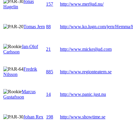
Jonas
157
http://www.merljud.nu/
Hagelin
Tomas Jern
88
http://www.ko.lugn.com/jern/Hemma/
Jan-Olof
21
http://www.mickesljud.com
Carlsson
Fredrik
885
http://www.regionteatern.se
Nilsson
Marcus
14
http://www.panic.just.nu
Gustafsson
Johan Rex
198
http://www.showtime.se