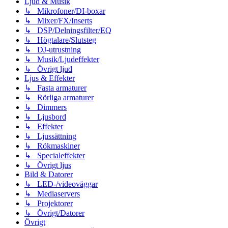
Ljud & Musik
↳ Mikrofoner/DI-boxar
↳ Mixer/FX/Inserts
↳ DSP/Delningsfilter/EQ
↳ Högtalare/Slutsteg
↳ DJ-utrustning
↳ Musik/Ljudeffekter
↳ Övrigt ljud
Ljus & Effekter
↳ Fasta armaturer
↳ Rörliga armaturer
↳ Dimmers
↳ Ljusbord
↳ Effekter
↳ Ljussättning
↳ Rökmaskiner
↳ Specialeffekter
↳ Övrigt ljus
Bild & Datorer
↳ LED-/videoväggar
↳ Mediaservers
↳ Projektorer
↳ Övrigt/Datorer
Övrigt