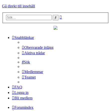
Gå direkt till innehåll
Avancerad
Sök
sökning
Snabblänkar
Obesvarade inlägg
Aktiva trådar
Sök
Medlemmar
Teamet
FAQ
Logga in
Bli medlem
Forumindex