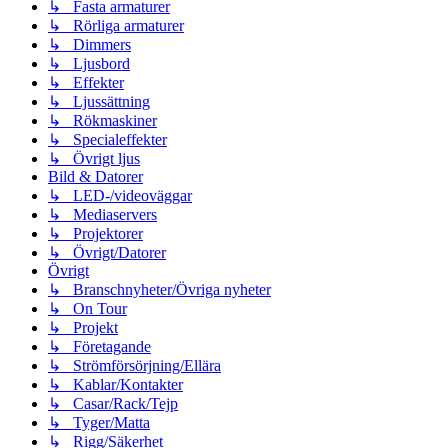
↳ Fasta armaturer
↳ Rörliga armaturer
↳ Dimmers
↳ Ljusbord
↳ Effekter
↳ Ljussättning
↳ Rökmaskiner
↳ Specialeffekter
↳ Övrigt ljus
Bild & Datorer
↳ LED-/videoväggar
↳ Mediaservers
↳ Projektorer
↳ Övrigt/Datorer
Övrigt
↳ Branschnyheter/Övriga nyheter
↳ On Tour
↳ Projekt
↳ Företagande
↳ Strömförsörjning/Ellära
↳ Kablar/Kontakter
↳ Casar/Rack/Tejp
↳ Tyger/Matta
↳ Rigg/Säkerhet