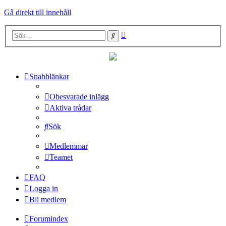
Gå direkt till innehåll
Avancerad
Sök
sökning
Snabblänkar
Obesvarade inlägg
Aktiva trådar
Sök
Medlemmar
Teamet
FAQ
Logga in
Bli medlem
Forumindex