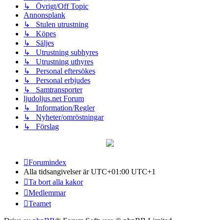
↳ Övrigt/Off Topic
Annonsplank
↳ Stulen utrustning
↳ Köpes
↳ Säljes
↳ Utrustning subhyres
↳ Utrustning uthyres
↳ Personal eftersökes
↳ Personal erbjudes
↳ Samtransporter
ljudoljus.net Forum
↳ Information/Regler
↳ Nyheter/omröstningar
↳ Förslag
Forumindex
Alla tidsangivelser är UTC+01:00 UTC+1
Ta bort alla kakor
Medlemmar
Teamet