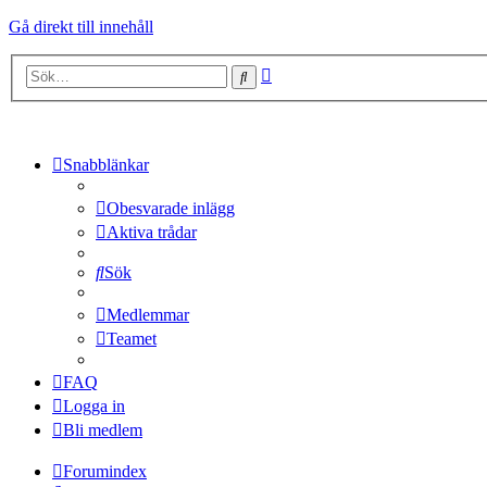
Gå direkt till innehåll
Avancerad
Sök
sökning
Snabblänkar
Obesvarade inlägg
Aktiva trådar
Sök
Medlemmar
Teamet
FAQ
Logga in
Bli medlem
Forumindex