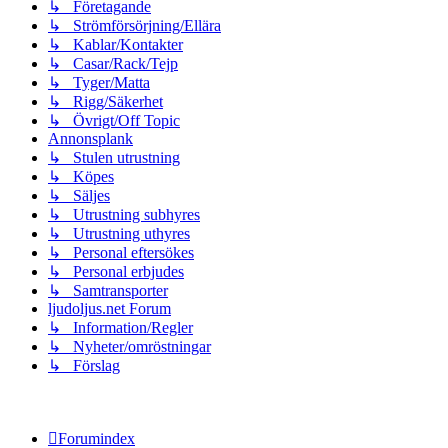
↳ Företagande
↳ Strömförsörjning/Ellära
↳ Kablar/Kontakter
↳ Casar/Rack/Tejp
↳ Tyger/Matta
↳ Rigg/Säkerhet
↳ Övrigt/Off Topic
Annonsplank
↳ Stulen utrustning
↳ Köpes
↳ Säljes
↳ Utrustning subhyres
↳ Utrustning uthyres
↳ Personal eftersökes
↳ Personal erbjudes
↳ Samtransporter
ljudoljus.net Forum
↳ Information/Regler
↳ Nyheter/omröstningar
↳ Förslag
Forumindex