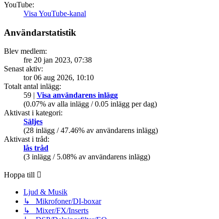
YouTube:
Visa YouTube-kanal
Användarstatistik
Blev medlem:
fre 20 jan 2023, 07:38
Senast aktiv:
tor 06 aug 2026, 10:10
Totalt antal inlägg:
59 |
Visa användarens inlägg
(0.07% av alla inlägg / 0.05 inlägg per dag)
Aktivast i kategori:
Säljes
(28 inlägg / 47.46% av användarens inlägg)
Aktivast i tråd:
lås tråd
(3 inlägg / 5.08% av användarens inlägg)
Hoppa till
Ljud & Musik
↳ Mikrofoner/DI-boxar
↳ Mixer/FX/Inserts