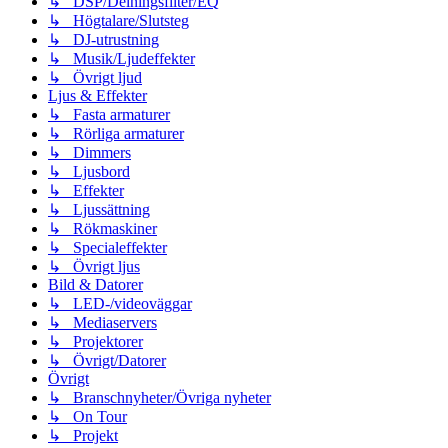
↳ DSP/Delningsfilter/EQ
↳ Högtalare/Slutsteg
↳ DJ-utrustning
↳ Musik/Ljudeffekter
↳ Övrigt ljud
Ljus & Effekter
↳ Fasta armaturer
↳ Rörliga armaturer
↳ Dimmers
↳ Ljusbord
↳ Effekter
↳ Ljussättning
↳ Rökmaskiner
↳ Specialeffekter
↳ Övrigt ljus
Bild & Datorer
↳ LED-/videoväggar
↳ Mediaservers
↳ Projektorer
↳ Övrigt/Datorer
Övrigt
↳ Branschnyheter/Övriga nyheter
↳ On Tour
↳ Projekt