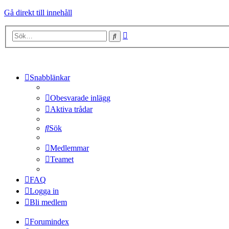
Gå direkt till innehåll
Avancerad
Sök
sökning
Snabblänkar
Obesvarade inlägg
Aktiva trådar
Sök
Medlemmar
Teamet
FAQ
Logga in
Bli medlem
Forumindex