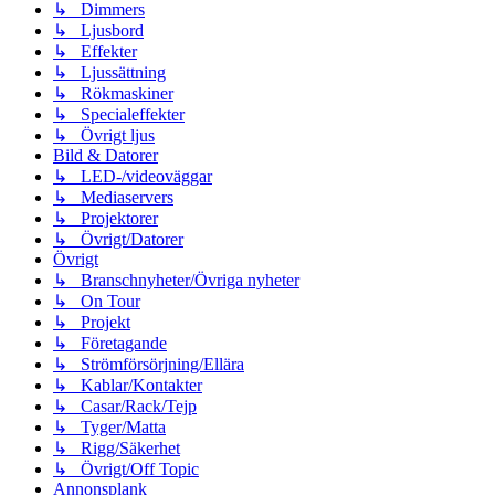
↳ Dimmers
↳ Ljusbord
↳ Effekter
↳ Ljussättning
↳ Rökmaskiner
↳ Specialeffekter
↳ Övrigt ljus
Bild & Datorer
↳ LED-/videoväggar
↳ Mediaservers
↳ Projektorer
↳ Övrigt/Datorer
Övrigt
↳ Branschnyheter/Övriga nyheter
↳ On Tour
↳ Projekt
↳ Företagande
↳ Strömförsörjning/Ellära
↳ Kablar/Kontakter
↳ Casar/Rack/Tejp
↳ Tyger/Matta
↳ Rigg/Säkerhet
↳ Övrigt/Off Topic
Annonsplank