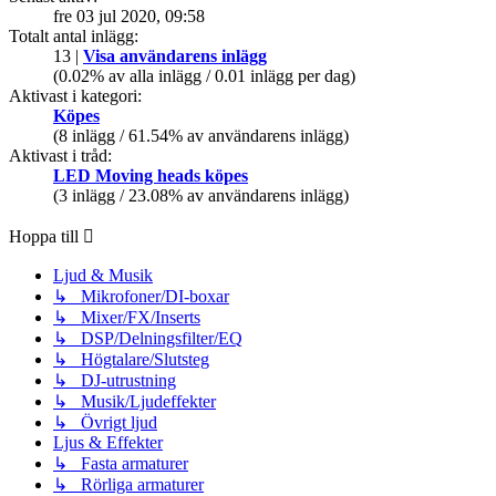
fre 03 jul 2020, 09:58
Totalt antal inlägg:
13 |
Visa användarens inlägg
(0.02% av alla inlägg / 0.01 inlägg per dag)
Aktivast i kategori:
Köpes
(8 inlägg / 61.54% av användarens inlägg)
Aktivast i tråd:
LED Moving heads köpes
(3 inlägg / 23.08% av användarens inlägg)
Hoppa till
Ljud & Musik
↳ Mikrofoner/DI-boxar
↳ Mixer/FX/Inserts
↳ DSP/Delningsfilter/EQ
↳ Högtalare/Slutsteg
↳ DJ-utrustning
↳ Musik/Ljudeffekter
↳ Övrigt ljud
Ljus & Effekter
↳ Fasta armaturer
↳ Rörliga armaturer