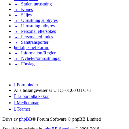
↳ Stulen utrustning
↳ Köpes
↳ Säljes
↳ Utrustning subhyres
↳ Utrustning uthyres
↳ Personal eftersökes
↳ Personal erbjudes
↳ Samtransporter
ljudoljus.net Forum
↳ Information/Regler
↳ Nyheter/omröstningar
↳ Förslag
Forumindex
Alla tidsangivelser är UTC+01:00 UTC+1
Ta bort alla kakor
Medlemmar
Teamet
Drivs av
phpBB
® Forum Software © phpBB Limited
Swedish translation by
phpBB Sweden
© 2006-2018