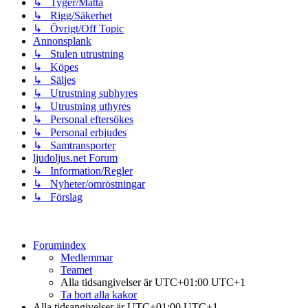
↳ Tyger/Matta
↳ Rigg/Säkerhet
↳ Övrigt/Off Topic
Annonsplank
↳ Stulen utrustning
↳ Köpes
↳ Säljes
↳ Utrustning subhyres
↳ Utrustning uthyres
↳ Personal eftersökes
↳ Personal erbjudes
↳ Samtransporter
ljudoljus.net Forum
↳ Information/Regler
↳ Nyheter/omröstningar
↳ Förslag
Forumindex
Medlemmar
Teamet
Alla tidsangivelser är UTC+01:00 UTC+1
Ta bort alla kakor
Alla tidsangivelser är UTC+01:00 UTC+1