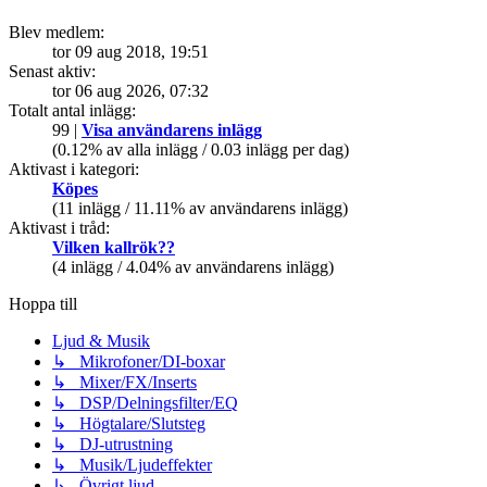
Blev medlem:
tor 09 aug 2018, 19:51
Senast aktiv:
tor 06 aug 2026, 07:32
Totalt antal inlägg:
99 |
Visa användarens inlägg
(0.12% av alla inlägg / 0.03 inlägg per dag)
Aktivast i kategori:
Köpes
(11 inlägg / 11.11% av användarens inlägg)
Aktivast i tråd:
Vilken kallrök??
(4 inlägg / 4.04% av användarens inlägg)
Hoppa till
Ljud & Musik
↳ Mikrofoner/DI-boxar
↳ Mixer/FX/Inserts
↳ DSP/Delningsfilter/EQ
↳ Högtalare/Slutsteg
↳ DJ-utrustning
↳ Musik/Ljudeffekter
↳ Övrigt ljud