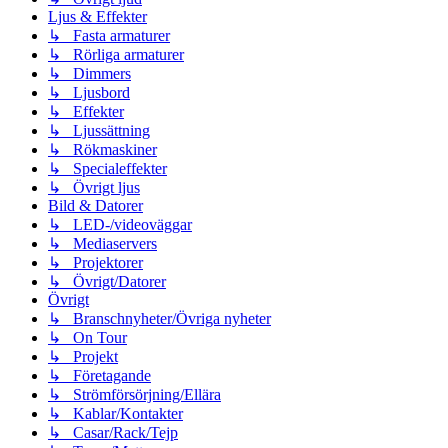
Ljus & Effekter
↳ Fasta armaturer
↳ Rörliga armaturer
↳ Dimmers
↳ Ljusbord
↳ Effekter
↳ Ljussättning
↳ Rökmaskiner
↳ Specialeffekter
↳ Övrigt ljus
Bild & Datorer
↳ LED-/videoväggar
↳ Mediaservers
↳ Projektorer
↳ Övrigt/Datorer
Övrigt
↳ Branschnyheter/Övriga nyheter
↳ On Tour
↳ Projekt
↳ Företagande
↳ Strömförsörjning/Ellära
↳ Kablar/Kontakter
↳ Casar/Rack/Tejp