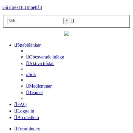
Gå direkt till innehåll
Avancerad
Sök
sökning
Snabblänkar
Obesvarade inlägg
Aktiva trådar
Sök
Medlemmar
Teamet
FAQ
Logga in
Bli medlem
Forumindex