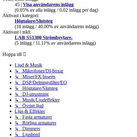
45 |
Visa användarens inlägg
(0.05% av alla inlägg / 0.02 inlägg per dag)
Aktivast i kategori:
Högtalare/Slutsteg
(18 inlägg / 40.00% av användarens inlägg)
Aktivast i tråd:
LAB SS1300 Strömbrytare.
(5 inlägg / 11.11% av användarens inlägg)
Hoppa till
Ljud & Musik
↳ Mikrofoner/DI-boxar
↳ Mixer/FX/Inserts
↳ DSP/Delningsfilter/EQ
↳ Högtalare/Slutsteg
↳ DJ-utrustning
↳ Musik/Ljudeffekter
↳ Övrigt ljud
Ljus & Effekter
↳ Fasta armaturer
↳ Rörliga armaturer
↳ Dimmers
↳ Ljusbord