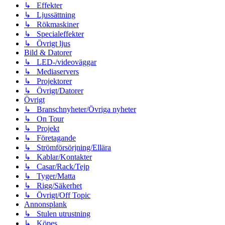
↳ Effekter
↳ Ljussättning
↳ Rökmaskiner
↳ Specialeffekter
↳ Övrigt ljus
Bild & Datorer
↳ LED-/videoväggar
↳ Mediaservers
↳ Projektorer
↳ Övrigt/Datorer
Övrigt
↳ Branschnyheter/Övriga nyheter
↳ On Tour
↳ Projekt
↳ Företagande
↳ Strömförsörjning/Ellära
↳ Kablar/Kontakter
↳ Casar/Rack/Tejp
↳ Tyger/Matta
↳ Rigg/Säkerhet
↳ Övrigt/Off Topic
Annonsplank
↳ Stulen utrustning
↳ Köpes