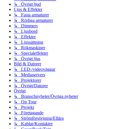
↳ Övrigt ljud
Ljus & Effekter
↳ Fasta armaturer
↳ Rörliga armaturer
↳ Dimmers
↳ Ljusbord
↳ Effekter
↳ Ljussättning
↳ Rökmaskiner
↳ Specialeffekter
↳ Övrigt ljus
Bild & Datorer
↳ LED-/videoväggar
↳ Mediaservers
↳ Projektorer
↳ Övrigt/Datorer
Övrigt
↳ Branschnyheter/Övriga nyheter
↳ On Tour
↳ Projekt
↳ Företagande
↳ Strömförsörjning/Ellära
↳ Kablar/Kontakter