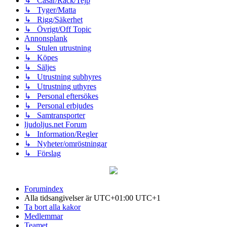
↳ Casar/Rack/Tejp
↳ Tyger/Matta
↳ Rigg/Säkerhet
↳ Övrigt/Off Topic
Annonsplank
↳ Stulen utrustning
↳ Köpes
↳ Säljes
↳ Utrustning subhyres
↳ Utrustning uthyres
↳ Personal eftersökes
↳ Personal erbjudes
↳ Samtransporter
ljudoljus.net Forum
↳ Information/Regler
↳ Nyheter/omröstningar
↳ Förslag
Forumindex
Alla tidsangivelser är UTC+01:00 UTC+1
Ta bort alla kakor
Medlemmar
Teamet