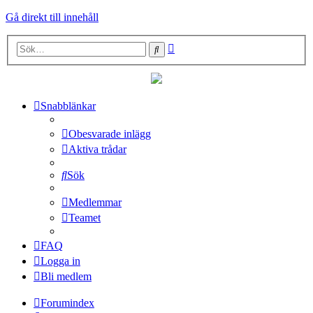
Gå direkt till innehåll
Avancerad
Sök
sökning
Snabblänkar
Obesvarade inlägg
Aktiva trådar
Sök
Medlemmar
Teamet
FAQ
Logga in
Bli medlem
Forumindex