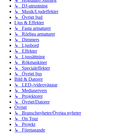
↳ Högtalare/Slutsteg
↳ DJ-utrustning
↳ Musik/Ljudeffekter
↳ Övrigt ljud
Ljus & Effekter
↳ Fasta armaturer
↳ Rörliga armaturer
↳ Dimmers
↳ Ljusbord
↳ Effekter
↳ Ljussättning
↳ Rökmaskiner
↳ Specialeffekter
↳ Övrigt ljus
Bild & Datorer
↳ LED-/videoväggar
↳ Mediaservers
↳ Projektorer
↳ Övrigt/Datorer
Övrigt
↳ Branschnyheter/Övriga nyheter
↳ On Tour
↳ Projekt
↳ Företagande