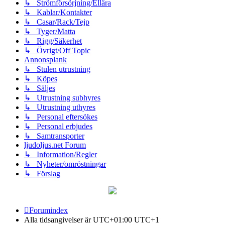
↳ Strömförsörjning/Ellära
↳ Kablar/Kontakter
↳ Casar/Rack/Tejp
↳ Tyger/Matta
↳ Rigg/Säkerhet
↳ Övrigt/Off Topic
Annonsplank
↳ Stulen utrustning
↳ Köpes
↳ Säljes
↳ Utrustning subhyres
↳ Utrustning uthyres
↳ Personal eftersökes
↳ Personal erbjudes
↳ Samtransporter
ljudoljus.net Forum
↳ Information/Regler
↳ Nyheter/omröstningar
↳ Förslag
Forumindex
Alla tidsangivelser är UTC+01:00 UTC+1