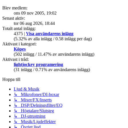
Blev medlem:
ons 09 nov 2005, 19:02
Senast aktiv:
tor 06 aug 2026, 18:44
Totalt antal inlägg:
4375 |
Visa användarens inlägg
(5.32% av alla inlägg / 0.58 inlägg per dag)
Aktivast i kategori:
Köpes
(502 inlägg / 11.47% av användarens inlägg)
Aktivast i tråd:
lightjockey programering
(31 inlägg / 0.71% av användarens inlägg)
Hoppa till
Ljud & Musik
↳ Mikrofoner/DI-boxar
↳ Mixer/FX/Inserts
↳ DSP/Delningsfilter/EQ
↳ Högtalare/Slutsteg
↳ DJ-utrustning
↳ Musik/Ljudeffekter
↳ Övrigt ljud