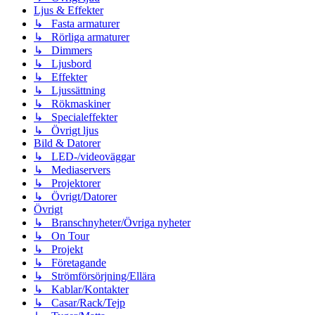
Ljus & Effekter
↳ Fasta armaturer
↳ Rörliga armaturer
↳ Dimmers
↳ Ljusbord
↳ Effekter
↳ Ljussättning
↳ Rökmaskiner
↳ Specialeffekter
↳ Övrigt ljus
Bild & Datorer
↳ LED-/videoväggar
↳ Mediaservers
↳ Projektorer
↳ Övrigt/Datorer
Övrigt
↳ Branschnyheter/Övriga nyheter
↳ On Tour
↳ Projekt
↳ Företagande
↳ Strömförsörjning/Ellära
↳ Kablar/Kontakter
↳ Casar/Rack/Tejp