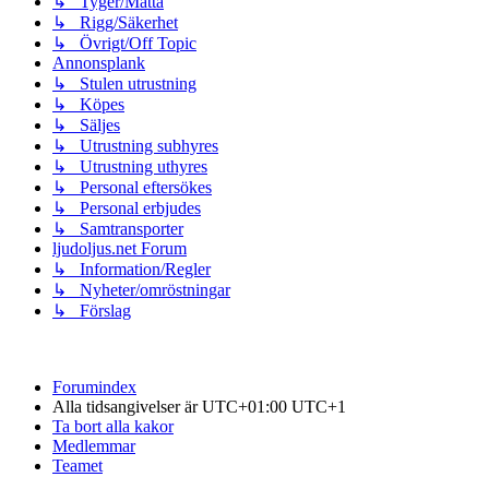
↳ Tyger/Matta
↳ Rigg/Säkerhet
↳ Övrigt/Off Topic
Annonsplank
↳ Stulen utrustning
↳ Köpes
↳ Säljes
↳ Utrustning subhyres
↳ Utrustning uthyres
↳ Personal eftersökes
↳ Personal erbjudes
↳ Samtransporter
ljudoljus.net Forum
↳ Information/Regler
↳ Nyheter/omröstningar
↳ Förslag
Forumindex
Alla tidsangivelser är UTC+01:00 UTC+1
Ta bort alla kakor
Medlemmar
Teamet