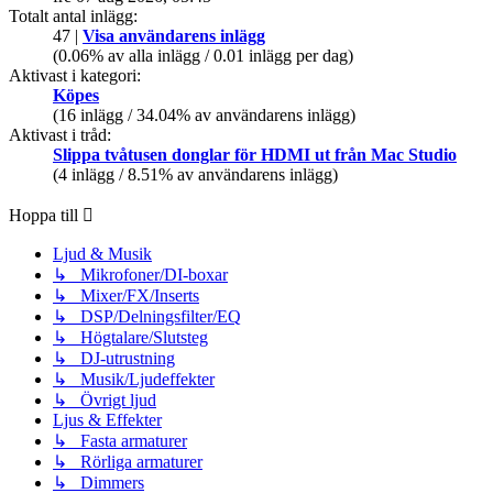
Totalt antal inlägg:
47 |
Visa användarens inlägg
(0.06% av alla inlägg / 0.01 inlägg per dag)
Aktivast i kategori:
Köpes
(16 inlägg / 34.04% av användarens inlägg)
Aktivast i tråd:
Slippa tvåtusen donglar för HDMI ut från Mac Studio
(4 inlägg / 8.51% av användarens inlägg)
Hoppa till
Ljud & Musik
↳ Mikrofoner/DI-boxar
↳ Mixer/FX/Inserts
↳ DSP/Delningsfilter/EQ
↳ Högtalare/Slutsteg
↳ DJ-utrustning
↳ Musik/Ljudeffekter
↳ Övrigt ljud
Ljus & Effekter
↳ Fasta armaturer
↳ Rörliga armaturer
↳ Dimmers