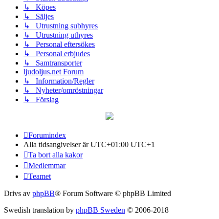
↳ Köpes
↳ Säljes
↳ Utrustning subhyres
↳ Utrustning uthyres
↳ Personal eftersökes
↳ Personal erbjudes
↳ Samtransporter
ljudoljus.net Forum
↳ Information/Regler
↳ Nyheter/omröstningar
↳ Förslag
Forumindex
Alla tidsangivelser är UTC+01:00 UTC+1
Ta bort alla kakor
Medlemmar
Teamet
Drivs av
phpBB
® Forum Software © phpBB Limited
Swedish translation by
phpBB Sweden
© 2006-2018