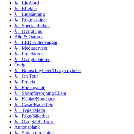
↳ Ljusbord
↳ Effekter
↳ Ljussättning
↳ Rökmaskiner
↳ Specialeffekter
↳ Övrigt ljus
Bild & Datorer
↳ LED-/videoväggar
↳ Mediaservers
↳ Projektorer
↳ Övrigt/Datorer
Övrigt
↳ Branschnyheter/Övriga nyheter
↳ On Tour
↳ Projekt
↳ Företagande
↳ Strömförsörjning/Ellära
↳ Kablar/Kontakter
↳ Casar/Rack/Tejp
↳ Tyger/Matta
↳ Rigg/Säkerhet
↳ Övrigt/Off Topic
Annonsplank
↳ Stulen utrustning