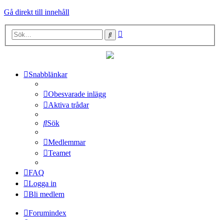
Gå direkt till innehåll
Avancerad
Sök
sökning
Snabblänkar
Obesvarade inlägg
Aktiva trådar
Sök
Medlemmar
Teamet
FAQ
Logga in
Bli medlem
Forumindex