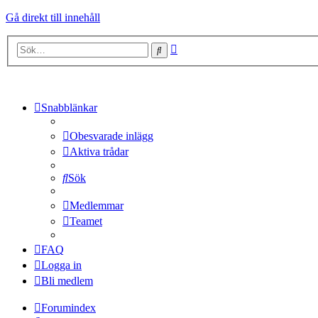
Gå direkt till innehåll
Avancerad
Sök
sökning
Snabblänkar
Obesvarade inlägg
Aktiva trådar
Sök
Medlemmar
Teamet
FAQ
Logga in
Bli medlem
Forumindex