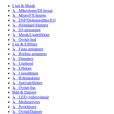
Ljud & Musik
↳ Mikrofoner/DI-boxar
↳ Mixer/FX/Inserts
↳ DSP/Delningsfilter/EQ
↳ Högtalare/Slutsteg
↳ DJ-utrustning
↳ Musik/Ljudeffekter
↳ Övrigt ljud
Ljus & Effekter
↳ Fasta armaturer
↳ Rörliga armaturer
↳ Dimmers
↳ Ljusbord
↳ Effekter
↳ Ljussättning
↳ Rökmaskiner
↳ Specialeffekter
↳ Övrigt ljus
Bild & Datorer
↳ LED-/videoväggar
↳ Mediaservers
↳ Projektorer
↳ Övrigt/Datorer