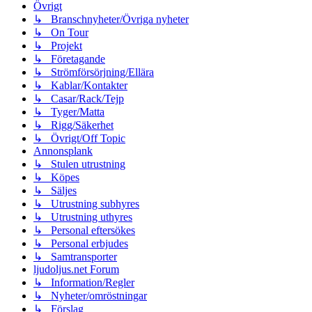
Övrigt
↳ Branschnyheter/Övriga nyheter
↳ On Tour
↳ Projekt
↳ Företagande
↳ Strömförsörjning/Ellära
↳ Kablar/Kontakter
↳ Casar/Rack/Tejp
↳ Tyger/Matta
↳ Rigg/Säkerhet
↳ Övrigt/Off Topic
Annonsplank
↳ Stulen utrustning
↳ Köpes
↳ Säljes
↳ Utrustning subhyres
↳ Utrustning uthyres
↳ Personal eftersökes
↳ Personal erbjudes
↳ Samtransporter
ljudoljus.net Forum
↳ Information/Regler
↳ Nyheter/omröstningar
↳ Förslag