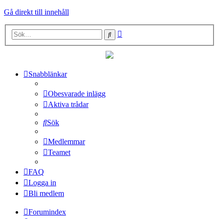
Gå direkt till innehåll
Avancerad
Sök
sökning
Snabblänkar
Obesvarade inlägg
Aktiva trådar
Sök
Medlemmar
Teamet
FAQ
Logga in
Bli medlem
Forumindex