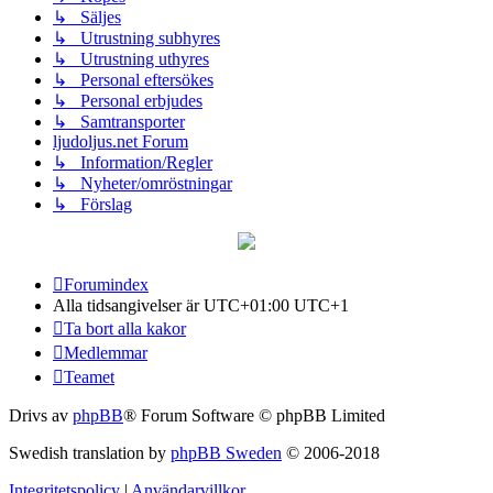
↳ Säljes
↳ Utrustning subhyres
↳ Utrustning uthyres
↳ Personal eftersökes
↳ Personal erbjudes
↳ Samtransporter
ljudoljus.net Forum
↳ Information/Regler
↳ Nyheter/omröstningar
↳ Förslag
Forumindex
Alla tidsangivelser är UTC+01:00 UTC+1
Ta bort alla kakor
Medlemmar
Teamet
Drivs av
phpBB
® Forum Software © phpBB Limited
Swedish translation by
phpBB Sweden
© 2006-2018
Integritetspolicy
|
Användarvillkor