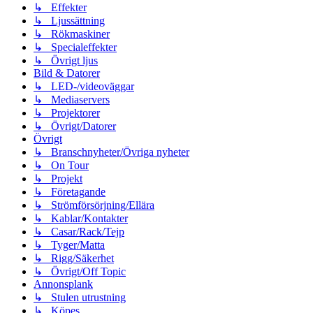
↳ Effekter
↳ Ljussättning
↳ Rökmaskiner
↳ Specialeffekter
↳ Övrigt ljus
Bild & Datorer
↳ LED-/videoväggar
↳ Mediaservers
↳ Projektorer
↳ Övrigt/Datorer
Övrigt
↳ Branschnyheter/Övriga nyheter
↳ On Tour
↳ Projekt
↳ Företagande
↳ Strömförsörjning/Ellära
↳ Kablar/Kontakter
↳ Casar/Rack/Tejp
↳ Tyger/Matta
↳ Rigg/Säkerhet
↳ Övrigt/Off Topic
Annonsplank
↳ Stulen utrustning
↳ Köpes