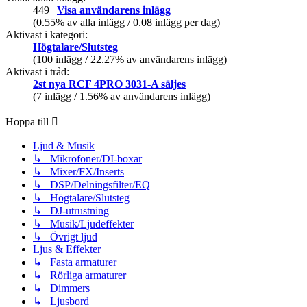
449 |
Visa användarens inlägg
(0.55% av alla inlägg / 0.08 inlägg per dag)
Aktivast i kategori:
Högtalare/Slutsteg
(100 inlägg / 22.27% av användarens inlägg)
Aktivast i tråd:
2st nya RCF 4PRO 3031-A säljes
(7 inlägg / 1.56% av användarens inlägg)
Hoppa till
Ljud & Musik
↳ Mikrofoner/DI-boxar
↳ Mixer/FX/Inserts
↳ DSP/Delningsfilter/EQ
↳ Högtalare/Slutsteg
↳ DJ-utrustning
↳ Musik/Ljudeffekter
↳ Övrigt ljud
Ljus & Effekter
↳ Fasta armaturer
↳ Rörliga armaturer
↳ Dimmers
↳ Ljusbord