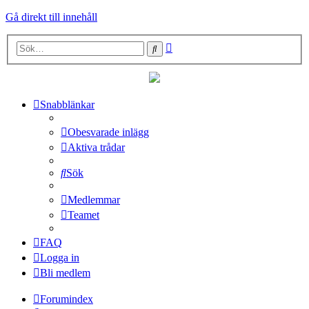
Gå direkt till innehåll
Avancerad
Sök
sökning
Snabblänkar
Obesvarade inlägg
Aktiva trådar
Sök
Medlemmar
Teamet
FAQ
Logga in
Bli medlem
Forumindex