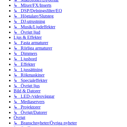
↳ Mixer/FX/Inserts
↳ DSP/Delningsfilter/EQ
↳ Högtalare/Slutsteg
↳ DJ-utrustning
↳ Musik/Ljudeffekter
↳ Övrigt ljud
Ljus & Effekter
↳ Fasta armaturer
↳ Rörliga armaturer
↳ Dimmers
↳ Ljusbord
↳ Effekter
↳ Ljussättning
↳ Rökmaskiner
↳ Specialeffekter
↳ Övrigt ljus
Bild & Datorer
↳ LED-/videoväggar
↳ Mediaservers
↳ Projektorer
↳ Övrigt/Datorer
Övrigt
↳ Branschnyheter/Övriga nyheter