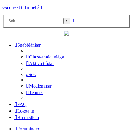
Gå direkt till innehåll
Avancerad
Sök
sökning
Snabblänkar
Obesvarade inlägg
Aktiva trådar
Sök
Medlemmar
Teamet
FAQ
Logga in
Bli medlem
Forumindex