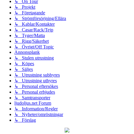
↳ On Tour
↳ Projekt
↳ Företagande
↳ Strömförsörjning/Ellära
↳ Kablar/Kontakter
↳ Casar/Rack/Tejp
↳ Tyger/Matta
↳ Rigg/Säkerhet
↳ Övrigt/Off Topic
Annonsplank
↳ Stulen utrustning
↳ Köpes
↳ Säljes
↳ Utrustning subhyres
↳ Utrustning uthyres
↳ Personal eftersökes
↳ Personal erbjudes
↳ Samtransporter
ljudoljus.net Forum
↳ Information/Regler
↳ Nyheter/omröstningar
↳ Förslag