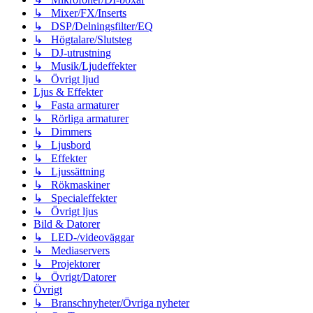
↳ Mixer/FX/Inserts
↳ DSP/Delningsfilter/EQ
↳ Högtalare/Slutsteg
↳ DJ-utrustning
↳ Musik/Ljudeffekter
↳ Övrigt ljud
Ljus & Effekter
↳ Fasta armaturer
↳ Rörliga armaturer
↳ Dimmers
↳ Ljusbord
↳ Effekter
↳ Ljussättning
↳ Rökmaskiner
↳ Specialeffekter
↳ Övrigt ljus
Bild & Datorer
↳ LED-/videoväggar
↳ Mediaservers
↳ Projektorer
↳ Övrigt/Datorer
Övrigt
↳ Branschnyheter/Övriga nyheter