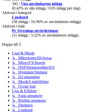
342 |
Visa användarens inlägg
(0.42% av alla inlägg / 0.05 inlägg per dag)
Aktivast i kategori:
Ljusbord
(58 inlägg / 16.96% av användarens inlägg)
Aktivast i tråd:
Pc Styrnings utvärderingar
(11 inlägg / 3.22% av användarens inlägg)
Hoppa till
Ljud & Musik
↳ Mikrofoner/DI-boxar
↳ Mixer/FX/Inserts
↳ DSP/Delningsfilter/EQ
↳ Högtalare/Slutsteg
↳ DJ-utrustning
↳ Musik/Ljudeffekter
↳ Övrigt ljud
Ljus & Effekter
↳ Fasta armaturer
↳ Rörliga armaturer
↳ Dimmers
↳ Ljusbord