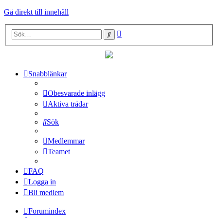
Gå direkt till innehåll
Avancerad
Sök
sökning
Snabblänkar
Obesvarade inlägg
Aktiva trådar
Sök
Medlemmar
Teamet
FAQ
Logga in
Bli medlem
Forumindex