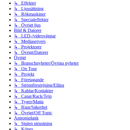
↳ Effekter
↳ Ljussättning
↳ Rökmaskiner
↳ Specialeffekter
↳ Övrigt ljus
Bild & Datorer
↳ LED-/videoväggar
↳ Mediaservers
↳ Projektorer
↳ Övrigt/Datorer
Övrigt
↳ Branschnyheter/Övriga nyheter
↳ On Tour
↳ Projekt
↳ Företagande
↳ Strömförsörjning/Ellära
↳ Kablar/Kontakter
↳ Casar/Rack/Tejp
↳ Tyger/Matta
↳ Rigg/Säkerhet
↳ Övrigt/Off Topic
Annonsplank
↳ Stulen utrustning
↳ Köpes