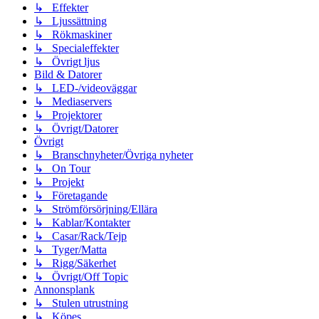
↳ Effekter
↳ Ljussättning
↳ Rökmaskiner
↳ Specialeffekter
↳ Övrigt ljus
Bild & Datorer
↳ LED-/videoväggar
↳ Mediaservers
↳ Projektorer
↳ Övrigt/Datorer
Övrigt
↳ Branschnyheter/Övriga nyheter
↳ On Tour
↳ Projekt
↳ Företagande
↳ Strömförsörjning/Ellära
↳ Kablar/Kontakter
↳ Casar/Rack/Tejp
↳ Tyger/Matta
↳ Rigg/Säkerhet
↳ Övrigt/Off Topic
Annonsplank
↳ Stulen utrustning
↳ Köpes