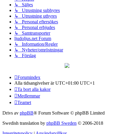
↳ Säljes
↳ Utrustning subhyres
↳ Utrustning uthyres
↳ Personal eftersökes
↳ Personal erbjudes
↳ Samtransporter
ljudoljus.net Forum
↳ Information/Regler
↳ Nyheter/omröstningar
↳ Förslag
Forumindex
Alla tidsangivelser är UTC+01:00 UTC+1
Ta bort alla kakor
Medlemmar
Teamet
Drivs av
phpBB
® Forum Software © phpBB Limited
Swedish translation by
phpBB Sweden
© 2006-2018
Integritetspolicy
|
Användarvillkor