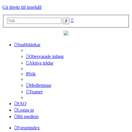
Gå direkt till innehåll
Avancerad
Sök
sökning
Snabblänkar
Obesvarade inlägg
Aktiva trådar
Sök
Medlemmar
Teamet
FAQ
Logga in
Bli medlem
Forumindex