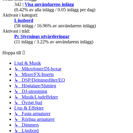
342 |
Visa användarens inlägg
(0.42% av alla inlägg / 0.05 inlägg per dag)
Aktivast i kategori:
Ljusbord
(58 inlägg / 16.96% av användarens inlägg)
Aktivast i tråd:
Pc Styrnings utvärderingar
(11 inlägg / 3.22% av användarens inlägg)
Hoppa till
Ljud & Musik
↳ Mikrofoner/DI-boxar
↳ Mixer/FX/Inserts
↳ DSP/Delningsfilter/EQ
↳ Högtalare/Slutsteg
↳ DJ-utrustning
↳ Musik/Ljudeffekter
↳ Övrigt ljud
Ljus & Effekter
↳ Fasta armaturer
↳ Rörliga armaturer
↳ Dimmers
↳ Ljusbord