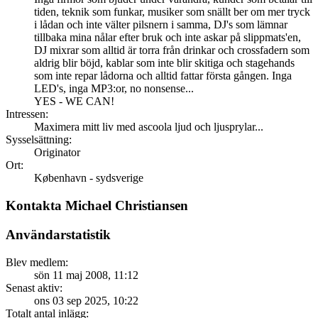
tiden, teknik som funkar, musiker som snällt ber om mer tryck
i lådan och inte välter pilsnern i samma, DJ's som lämnar
tillbaka mina nålar efter bruk och inte askar på slippmats'en,
DJ mixrar som alltid är torra från drinkar och crossfadern som
aldrig blir böjd, kablar som inte blir skitiga och stagehands
som inte repar lådorna och alltid fattar första gången. Inga
LED's, inga MP3:or, no nonsense...
YES - WE CAN!
Intressen:
Maximera mitt liv med ascoola ljud och ljusprylar...
Sysselsättning:
Originator
Ort:
København - sydsverige
Kontakta Michael Christiansen
Användarstatistik
Blev medlem:
sön 11 maj 2008, 11:12
Senast aktiv:
ons 03 sep 2025, 10:22
Totalt antal inlägg: