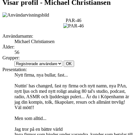
Visar profil - Michael Christiansen
PAR-46
Användarnamn:
Michael Christiansen
Ålder:
56
Grupper:
Presentation:
Nytt firma, nya bullar, fast...
Nuttin' has changed, fast ny firma och nytt namn, nya PAn,
nytt ljus och med nytt roligt analog 80 tal's studio, podcast,
radio, ASMR och ljuddesign puleri... Är du i Köpenhamn är
jag din kompis, tolk, fikapolare, resurs och allmänt trevlig!
Väl mött!!
Men som alltid...
Jag tror på en bättre värld
Inga firmor som bjuder under varandra, kunder som betalar till