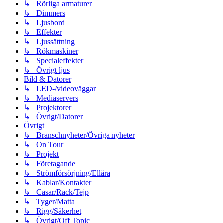
↳ Rörliga armaturer
↳ Dimmers
↳ Ljusbord
↳ Effekter
↳ Ljussättning
↳ Rökmaskiner
↳ Specialeffekter
↳ Övrigt ljus
Bild & Datorer
↳ LED-/videoväggar
↳ Mediaservers
↳ Projektorer
↳ Övrigt/Datorer
Övrigt
↳ Branschnyheter/Övriga nyheter
↳ On Tour
↳ Projekt
↳ Företagande
↳ Strömförsörjning/Ellära
↳ Kablar/Kontakter
↳ Casar/Rack/Tejp
↳ Tyger/Matta
↳ Rigg/Säkerhet
↳ Övrigt/Off Topic