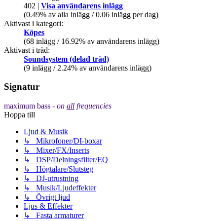
402 |
Visa användarens inlägg
(0.49% av alla inlägg / 0.06 inlägg per dag)
Aktivast i kategori:
Köpes
(68 inlägg / 16.92% av användarens inlägg)
Aktivast i tråd:
Soundsystem (delad tråd)
(9 inlägg / 2.24% av användarens inlägg)
Signatur
maximum bass -
on
all
frequencies
Hoppa till
Ljud & Musik
↳ Mikrofoner/DI-boxar
↳ Mixer/FX/Inserts
↳ DSP/Delningsfilter/EQ
↳ Högtalare/Slutsteg
↳ DJ-utrustning
↳ Musik/Ljudeffekter
↳ Övrigt ljud
Ljus & Effekter
↳ Fasta armaturer