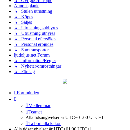
↳ Övrigt/Off Topic
Annonsplank
↳ Stulen utrustning
↳ Köpes
↳ Säljes
↳ Utrustning subhyres
↳ Utrustning uthyres
↳ Personal eftersökes
↳ Personal erbjudes
↳ Samtransporter
ljudoljus.net Forum
↳ Information/Regler
↳ Nyheter/omröstningar
↳ Förslag
Forumindex
Medlemmar
Teamet
Alla tidsangivelser är UTC+01:00 UTC+1
Ta bort alla kakor
Alla tidsangivelser är UTC+01:00 UTC+1