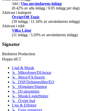
344 |
Visa användarens inlägg
(0.42% av alla inlägg / 0.05 inlägg per dag)
Aktivast i kategori:
Övrigt/Off Topic
(39 inlägg / 11.34% av användarens inlägg)
Aktivast i tråd:
Vilka Låtar
(11 inlägg / 3.20% av användarens inlägg)
Signatur
Birdstreet Production
Hoppa till
Ljud & Musik
↳ Mikrofoner/DI-boxar
↳ Mixer/FX/Inserts
↳ DSP/Delningsfilter/EQ
↳ Högtalare/Slutsteg
↳ DJ-utrustning
↳ Musik/Ljudeffekter
↳ Övrigt ljud
Ljus & Effekter
↳ Fasta armaturer