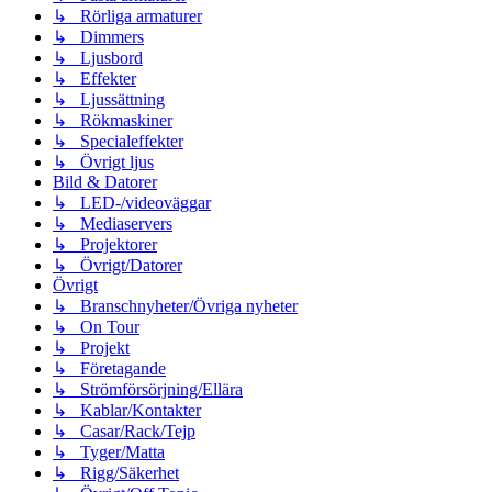
↳ Rörliga armaturer
↳ Dimmers
↳ Ljusbord
↳ Effekter
↳ Ljussättning
↳ Rökmaskiner
↳ Specialeffekter
↳ Övrigt ljus
Bild & Datorer
↳ LED-/videoväggar
↳ Mediaservers
↳ Projektorer
↳ Övrigt/Datorer
Övrigt
↳ Branschnyheter/Övriga nyheter
↳ On Tour
↳ Projekt
↳ Företagande
↳ Strömförsörjning/Ellära
↳ Kablar/Kontakter
↳ Casar/Rack/Tejp
↳ Tyger/Matta
↳ Rigg/Säkerhet