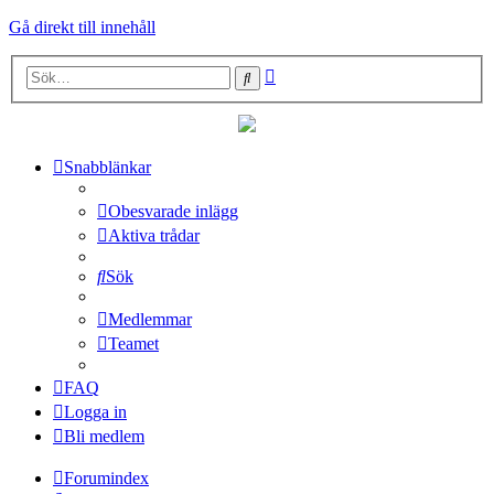
Gå direkt till innehåll
Avancerad
Sök
sökning
Snabblänkar
Obesvarade inlägg
Aktiva trådar
Sök
Medlemmar
Teamet
FAQ
Logga in
Bli medlem
Forumindex