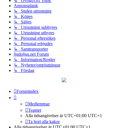
↳ Övrigt/Off Topic
Annonsplank
↳ Stulen utrustning
↳ Köpes
↳ Säljes
↳ Utrustning subhyres
↳ Utrustning uthyres
↳ Personal eftersökes
↳ Personal erbjudes
↳ Samtransporter
ljudoljus.net Forum
↳ Information/Regler
↳ Nyheter/omröstningar
↳ Förslag
Forumindex
Medlemmar
Teamet
Alla tidsangivelser är UTC+01:00 UTC+1
Ta bort alla kakor
Alla tidsangivelser är UTC+01:00 UTC+1