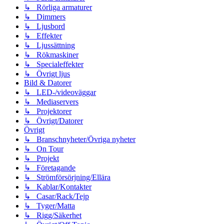
↳ Rörliga armaturer
↳ Dimmers
↳ Ljusbord
↳ Effekter
↳ Ljussättning
↳ Rökmaskiner
↳ Specialeffekter
↳ Övrigt ljus
Bild & Datorer
↳ LED-/videoväggar
↳ Mediaservers
↳ Projektorer
↳ Övrigt/Datorer
Övrigt
↳ Branschnyheter/Övriga nyheter
↳ On Tour
↳ Projekt
↳ Företagande
↳ Strömförsörjning/Ellära
↳ Kablar/Kontakter
↳ Casar/Rack/Tejp
↳ Tyger/Matta
↳ Rigg/Säkerhet