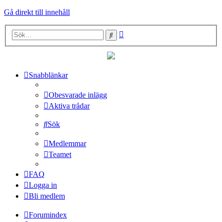
Gå direkt till innehåll
Avancerad
Sök
sökning
Snabblänkar
Obesvarade inlägg
Aktiva trådar
Sök
Medlemmar
Teamet
FAQ
Logga in
Bli medlem
Forumindex