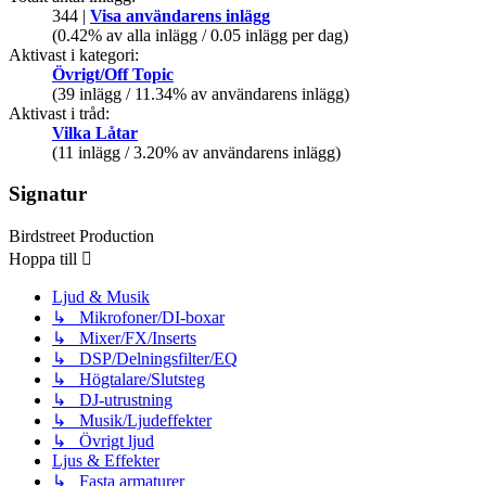
344 |
Visa användarens inlägg
(0.42% av alla inlägg / 0.05 inlägg per dag)
Aktivast i kategori:
Övrigt/Off Topic
(39 inlägg / 11.34% av användarens inlägg)
Aktivast i tråd:
Vilka Låtar
(11 inlägg / 3.20% av användarens inlägg)
Signatur
Birdstreet Production
Hoppa till
Ljud & Musik
↳ Mikrofoner/DI-boxar
↳ Mixer/FX/Inserts
↳ DSP/Delningsfilter/EQ
↳ Högtalare/Slutsteg
↳ DJ-utrustning
↳ Musik/Ljudeffekter
↳ Övrigt ljud
Ljus & Effekter
↳ Fasta armaturer