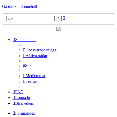
Gå direkt till innehåll
Avancerad
Sök
sökning
Snabblänkar
Obesvarade inlägg
Aktiva trådar
Sök
Medlemmar
Teamet
FAQ
Logga in
Bli medlem
Forumindex