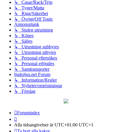
↳ Casar/Rack/Tejp
↳ Tyger/Matta
↳ Rigg/Säkerhet
↳ Övrigt/Off Topic
Annonsplank
↳ Stulen utrustning
↳ Köpes
↳ Säljes
↳ Utrustning subhyres
↳ Utrustning uthyres
↳ Personal eftersökes
↳ Personal erbjudes
↳ Samtransporter
ljudoljus.net Forum
↳ Information/Regler
↳ Nyheter/omröstningar
↳ Förslag
Forumindex
Alla tidsangivelser är UTC+01:00 UTC+1
Ta bort alla kakor