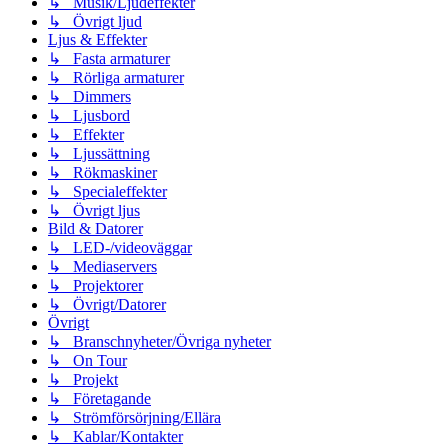
↳ Musik/Ljudeffekter
↳ Övrigt ljud
Ljus & Effekter
↳ Fasta armaturer
↳ Rörliga armaturer
↳ Dimmers
↳ Ljusbord
↳ Effekter
↳ Ljussättning
↳ Rökmaskiner
↳ Specialeffekter
↳ Övrigt ljus
Bild & Datorer
↳ LED-/videoväggar
↳ Mediaservers
↳ Projektorer
↳ Övrigt/Datorer
Övrigt
↳ Branschnyheter/Övriga nyheter
↳ On Tour
↳ Projekt
↳ Företagande
↳ Strömförsörjning/Ellära
↳ Kablar/Kontakter