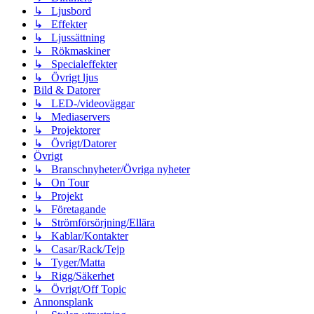
↳ Ljusbord
↳ Effekter
↳ Ljussättning
↳ Rökmaskiner
↳ Specialeffekter
↳ Övrigt ljus
Bild & Datorer
↳ LED-/videoväggar
↳ Mediaservers
↳ Projektorer
↳ Övrigt/Datorer
Övrigt
↳ Branschnyheter/Övriga nyheter
↳ On Tour
↳ Projekt
↳ Företagande
↳ Strömförsörjning/Ellära
↳ Kablar/Kontakter
↳ Casar/Rack/Tejp
↳ Tyger/Matta
↳ Rigg/Säkerhet
↳ Övrigt/Off Topic
Annonsplank