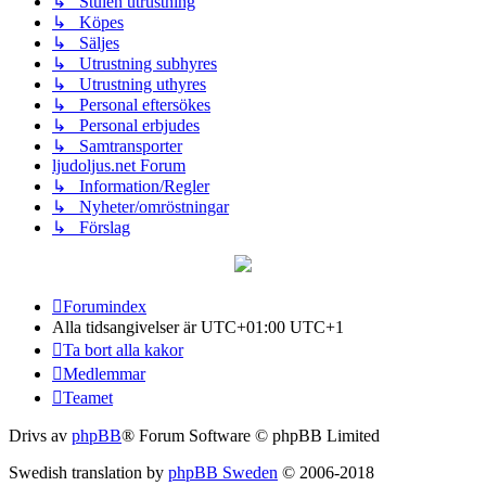
↳ Stulen utrustning
↳ Köpes
↳ Säljes
↳ Utrustning subhyres
↳ Utrustning uthyres
↳ Personal eftersökes
↳ Personal erbjudes
↳ Samtransporter
ljudoljus.net Forum
↳ Information/Regler
↳ Nyheter/omröstningar
↳ Förslag
Forumindex
Alla tidsangivelser är UTC+01:00 UTC+1
Ta bort alla kakor
Medlemmar
Teamet
Drivs av
phpBB
® Forum Software © phpBB Limited
Swedish translation by
phpBB Sweden
© 2006-2018