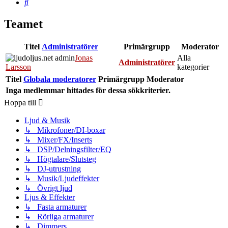
Sök
Teamet
Titel
Administratörer
Primärgrupp
Moderator
Jonas
Alla
Administratörer
Larsson
kategorier
Titel
Globala moderatorer
Primärgrupp
Moderator
Inga medlemmar hittades för dessa sökkriterier.
Hoppa till
Ljud & Musik
↳ Mikrofoner/DI-boxar
↳ Mixer/FX/Inserts
↳ DSP/Delningsfilter/EQ
↳ Högtalare/Slutsteg
↳ DJ-utrustning
↳ Musik/Ljudeffekter
↳ Övrigt ljud
Ljus & Effekter
↳ Fasta armaturer
↳ Rörliga armaturer
↳ Dimmers