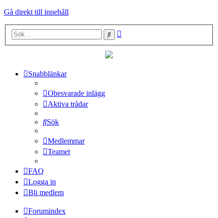
Gå direkt till innehåll
Avancerad
Sök
sökning
Snabblänkar
Obesvarade inlägg
Aktiva trådar
Sök
Medlemmar
Teamet
FAQ
Logga in
Bli medlem
Forumindex