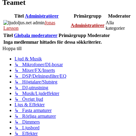
Teamet
Titel
Administratörer
Primärgrupp
Moderator
Jonas
Alla
Administratörer
Larsson
kategorier
Titel
Globala moderatorer
Primärgrupp
Moderator
Inga medlemmar hittades för dessa sökkriterier.
Hoppa till
Ljud & Musik
↳ Mikrofoner/DI-boxar
↳ Mixer/FX/Inserts
↳ DSP/Delningsfilter/EQ
↳ Högtalare/Slutsteg
↳ DJ-utrustning
↳ Musik/Ljudeffekter
↳ Övrigt ljud
Ljus & Effekter
↳ Fasta armaturer
↳ Rörliga armaturer
↳ Dimmers
↳ Ljusbord
↳ Effekter