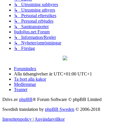
↳ Utrustning subhyres
↳ Utrustning uthyres
↳ Personal eftersökes
↳ Personal erbjudes
↳ Samtransporter
ljudoljus.net Forum
↳ Information/Regler
↳ Nyheter/omröstningar
↳ Förslag
Forumindex
Alla tidsangivelser är UTC+01:00 UTC+1
Ta bort alla kakor
Medlemmar
Teamet
Drivs av
phpBB
® Forum Software © phpBB Limited
Swedish translation by
phpBB Sweden
© 2006-2018
Integritetspolicy
|
Användarvillkor