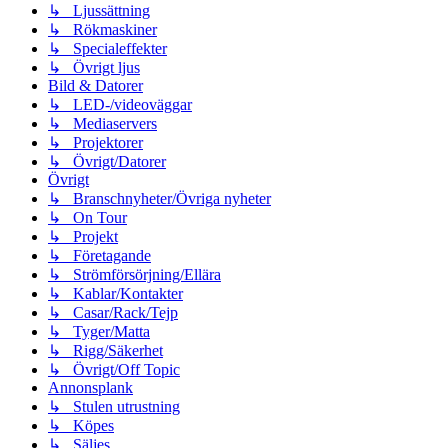
↳ Ljussättning
↳ Rökmaskiner
↳ Specialeffekter
↳ Övrigt ljus
Bild & Datorer
↳ LED-/videoväggar
↳ Mediaservers
↳ Projektorer
↳ Övrigt/Datorer
Övrigt
↳ Branschnyheter/Övriga nyheter
↳ On Tour
↳ Projekt
↳ Företagande
↳ Strömförsörjning/Ellära
↳ Kablar/Kontakter
↳ Casar/Rack/Tejp
↳ Tyger/Matta
↳ Rigg/Säkerhet
↳ Övrigt/Off Topic
Annonsplank
↳ Stulen utrustning
↳ Köpes
↳ Säljes