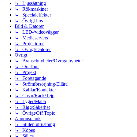
↳ Ljussättning
↳ Rökmaskiner
↳ Specialeffekter
↳ Övrigt ljus
Bild & Datorer
↳ LED-/videoväggar
↳ Mediaservers
↳ Projektorer
↳ Övrigt/Datorer
Övrigt
↳ Branschnyheter/Övriga nyheter
↳ On Tour
↳ Projekt
↳ Företagande
↳ Strömförsörjning/Ellära
↳ Kablar/Kontakter
↳ Casar/Rack/Tejp
↳ Tyger/Matta
↳ Rigg/Säkerhet
↳ Övrigt/Off Topic
Annonsplank
↳ Stulen utrustning
↳ Köpes
↳ Säljes