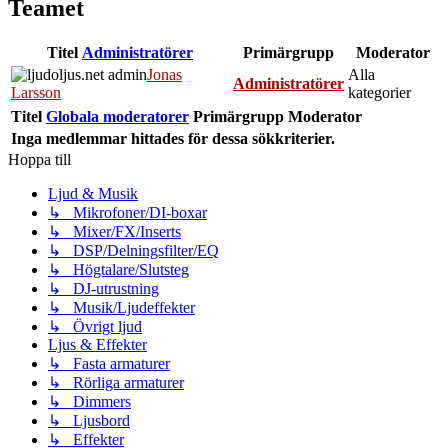
Teamet
Titel
Administratörer
Primärgrupp
Moderator
Jonas
Alla
Administratörer
Larsson
kategorier
Titel
Globala moderatorer
Primärgrupp
Moderator
Inga medlemmar hittades för dessa sökkriterier.
Hoppa till
Ljud & Musik
↳ Mikrofoner/DI-boxar
↳ Mixer/FX/Inserts
↳ DSP/Delningsfilter/EQ
↳ Högtalare/Slutsteg
↳ DJ-utrustning
↳ Musik/Ljudeffekter
↳ Övrigt ljud
Ljus & Effekter
↳ Fasta armaturer
↳ Rörliga armaturer
↳ Dimmers
↳ Ljusbord
↳ Effekter