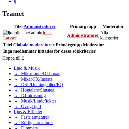
Sök
Teamet
Titel
Administratörer
Primärgrupp
Moderator
Jonas
Alla
Administratörer
Larsson
kategorier
Titel
Globala moderatorer
Primärgrupp
Moderator
Inga medlemmar hittades för dessa sökkriterier.
Hoppa till
Ljud & Musik
↳ Mikrofoner/DI-boxar
↳ Mixer/FX/Inserts
↳ DSP/Delningsfilter/EQ
↳ Högtalare/Slutsteg
↳ DJ-utrustning
↳ Musik/Ljudeffekter
↳ Övrigt ljud
Ljus & Effekter
↳ Fasta armaturer
↳ Rörliga armaturer
↳ Dimmers