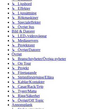
↳ Ljusbord
↳ Effekter
↳ Ljussättning
↳ Rökmaskiner
↳ Specialeffekter
↳ Övrigt ljus
Bild & Datorer
↳ LED-/videoväggar
↳ Mediaservers
↳ Projektorer
↳ Övrigt/Datorer
Övrigt
↳ Branschnyheter/Övriga nyheter
↳ On Tour
↳ Projekt
↳ Företagande
↳ Strömförsörjning/Ellära
↳ Kablar/Kontakter
↳ Casar/Rack/Tejp
↳ Tyger/Matta
↳ Rigg/Säkerhet
↳ Övrigt/Off Topic
Annonsplank