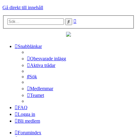
Gå direkt till innehåll
Avancerad
Sök
sökning
Snabblänkar
Obesvarade inlägg
Aktiva trådar
Sök
Medlemmar
Teamet
FAQ
Logga in
Bli medlem
Forumindex