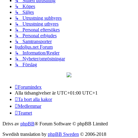
↳ Stulen utrustning
↳ Köpes
↳ Säljes
↳ Utrustning subhyres
↳ Utrustning uthyres
↳ Personal eftersökes
↳ Personal erbjudes
↳ Samtransporter
ljudoljus.net Forum
↳ Information/Regler
↳ Nyheter/omröstningar
↳ Förslag
Forumindex
Alla tidsangivelser är UTC+01:00 UTC+1
Ta bort alla kakor
Medlemmar
Teamet
Drivs av
phpBB
® Forum Software © phpBB Limited
Swedish translation by
phpBB Sweden
© 2006-2018