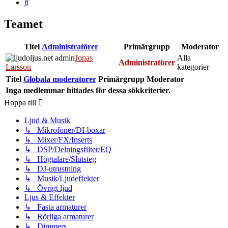
Sök
Teamet
Titel
Administratörer
Primärgrupp
Moderator
Jonas
Alla
Administratörer
Larsson
kategorier
Titel
Globala moderatorer
Primärgrupp
Moderator
Inga medlemmar hittades för dessa sökkriterier.
Hoppa till
Ljud & Musik
↳ Mikrofoner/DI-boxar
↳ Mixer/FX/Inserts
↳ DSP/Delningsfilter/EQ
↳ Högtalare/Slutsteg
↳ DJ-utrustning
↳ Musik/Ljudeffekter
↳ Övrigt ljud
Ljus & Effekter
↳ Fasta armaturer
↳ Rörliga armaturer
↳ Dimmers