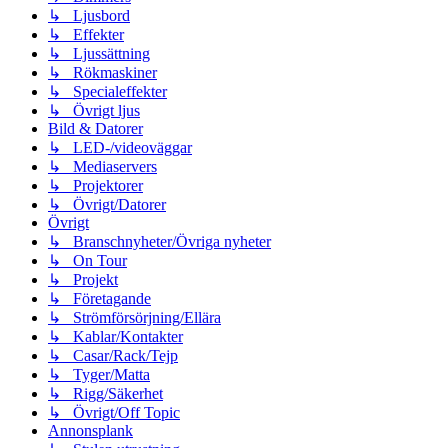
↳ Ljusbord
↳ Effekter
↳ Ljussättning
↳ Rökmaskiner
↳ Specialeffekter
↳ Övrigt ljus
Bild & Datorer
↳ LED-/videoväggar
↳ Mediaservers
↳ Projektorer
↳ Övrigt/Datorer
Övrigt
↳ Branschnyheter/Övriga nyheter
↳ On Tour
↳ Projekt
↳ Företagande
↳ Strömförsörjning/Ellära
↳ Kablar/Kontakter
↳ Casar/Rack/Tejp
↳ Tyger/Matta
↳ Rigg/Säkerhet
↳ Övrigt/Off Topic
Annonsplank