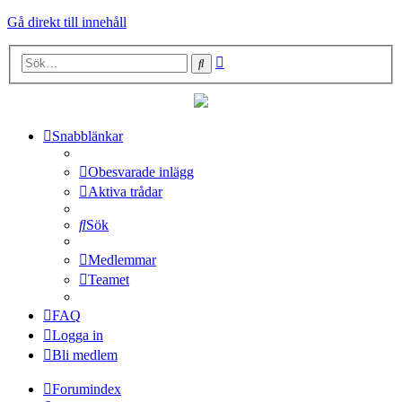
Gå direkt till innehåll
Avancerad
Sök
sökning
Snabblänkar
Obesvarade inlägg
Aktiva trådar
Sök
Medlemmar
Teamet
FAQ
Logga in
Bli medlem
Forumindex