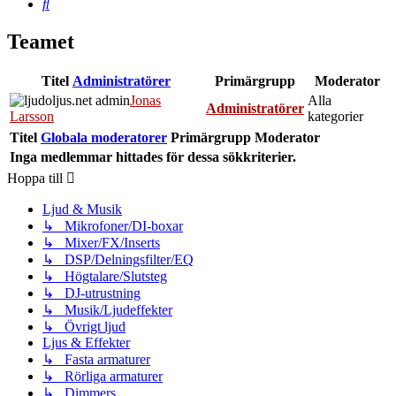
Sök
Teamet
Titel
Administratörer
Primärgrupp
Moderator
Jonas
Alla
Administratörer
Larsson
kategorier
Titel
Globala moderatorer
Primärgrupp
Moderator
Inga medlemmar hittades för dessa sökkriterier.
Hoppa till
Ljud & Musik
↳ Mikrofoner/DI-boxar
↳ Mixer/FX/Inserts
↳ DSP/Delningsfilter/EQ
↳ Högtalare/Slutsteg
↳ DJ-utrustning
↳ Musik/Ljudeffekter
↳ Övrigt ljud
Ljus & Effekter
↳ Fasta armaturer
↳ Rörliga armaturer
↳ Dimmers