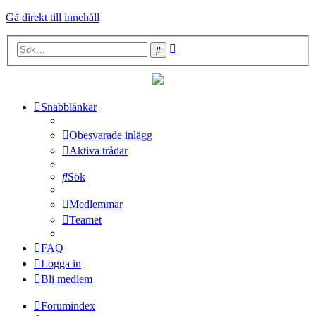
Gå direkt till innehåll
Avancerad
Sök
sökning
Snabblänkar
Obesvarade inlägg
Aktiva trådar
Sök
Medlemmar
Teamet
FAQ
Logga in
Bli medlem
Forumindex