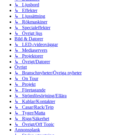
↳ Ljusbord
↳ Effekter
↳ Ljussättning
↳ Rökmaskiner
↳ Specialeffekter
↳ Övrigt ljus
Bild & Datorer
↳ LED-/videoväggar
↳ Mediaservers
↳ Projektorer
↳ Övrigt/Datorer
Övrigt
↳ Branschnyheter/Övriga nyheter
↳ On Tour
↳ Projekt
↳ Företagande
↳ Strömförsörjning/Ellära
↳ Kablar/Kontakter
↳ Casar/Rack/Tejp
↳ Tyger/Matta
↳ Rigg/Säkerhet
↳ Övrigt/Off Topic
Annonsplank