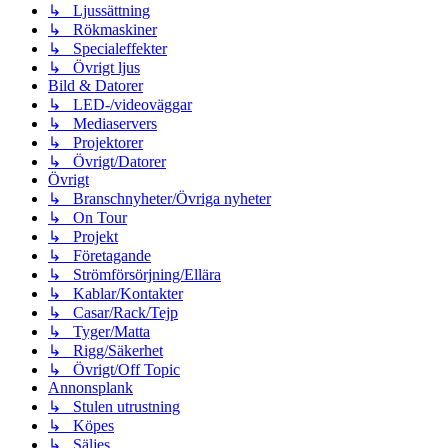
↳ Ljussättning
↳ Rökmaskiner
↳ Specialeffekter
↳ Övrigt ljus
Bild & Datorer
↳ LED-/videoväggar
↳ Mediaservers
↳ Projektorer
↳ Övrigt/Datorer
Övrigt
↳ Branschnyheter/Övriga nyheter
↳ On Tour
↳ Projekt
↳ Företagande
↳ Strömförsörjning/Ellära
↳ Kablar/Kontakter
↳ Casar/Rack/Tejp
↳ Tyger/Matta
↳ Rigg/Säkerhet
↳ Övrigt/Off Topic
Annonsplank
↳ Stulen utrustning
↳ Köpes
↳ Säljes