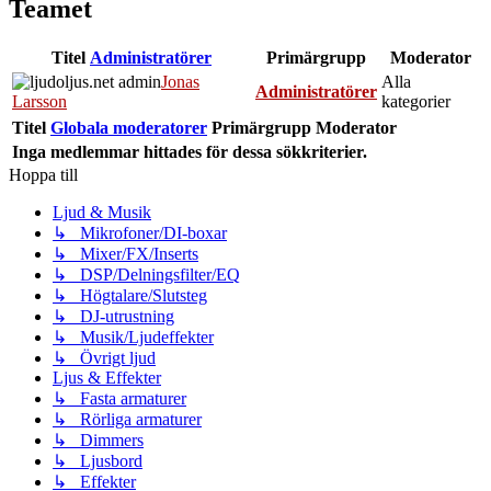
Teamet
Titel
Administratörer
Primärgrupp
Moderator
Jonas
Alla
Administratörer
Larsson
kategorier
Titel
Globala moderatorer
Primärgrupp
Moderator
Inga medlemmar hittades för dessa sökkriterier.
Hoppa till
Ljud & Musik
↳ Mikrofoner/DI-boxar
↳ Mixer/FX/Inserts
↳ DSP/Delningsfilter/EQ
↳ Högtalare/Slutsteg
↳ DJ-utrustning
↳ Musik/Ljudeffekter
↳ Övrigt ljud
Ljus & Effekter
↳ Fasta armaturer
↳ Rörliga armaturer
↳ Dimmers
↳ Ljusbord
↳ Effekter