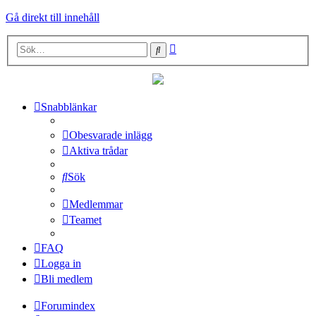
Gå direkt till innehåll
Avancerad
Sök
sökning
Snabblänkar
Obesvarade inlägg
Aktiva trådar
Sök
Medlemmar
Teamet
FAQ
Logga in
Bli medlem
Forumindex