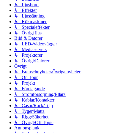
↳ Ljusbord
↳ Effekter
↳ Ljussättning
↳ Rökmaskiner
↳ Specialeffekter
↳ Övrigt ljus
Bild & Datorer
↳ LED-/videoväggar
↳ Mediaservers
↳ Projektorer
↳ Övrigt/Datorer
Övrigt
↳ Branschnyheter/Övriga nyheter
↳ On Tour
↳ Projekt
↳ Företagande
↳ Strömförsörjning/Ellära
↳ Kablar/Kontakter
↳ Casar/Rack/Tejp
↳ Tyger/Matta
↳ Rigg/Säkerhet
↳ Övrigt/Off Topic
Annonsplank