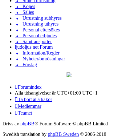
↳ Stulen utrustning
↳ Köpes
↳ Säljes
↳ Utrustning subhyres
↳ Utrustning uthyres
↳ Personal eftersökes
↳ Personal erbjudes
↳ Samtransporter
ljudoljus.net Forum
↳ Information/Regler
↳ Nyheter/omröstningar
↳ Förslag
Forumindex
Alla tidsangivelser är UTC+01:00 UTC+1
Ta bort alla kakor
Medlemmar
Teamet
Drivs av
phpBB
® Forum Software © phpBB Limited
Swedish translation by
phpBB Sweden
© 2006-2018