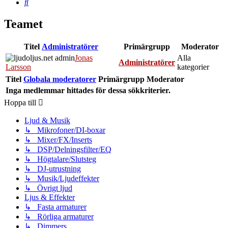
Sök
Teamet
Titel
Administratörer
Primärgrupp
Moderator
Jonas
Alla
Administratörer
Larsson
kategorier
Titel
Globala moderatorer
Primärgrupp
Moderator
Inga medlemmar hittades för dessa sökkriterier.
Hoppa till
Ljud & Musik
↳ Mikrofoner/DI-boxar
↳ Mixer/FX/Inserts
↳ DSP/Delningsfilter/EQ
↳ Högtalare/Slutsteg
↳ DJ-utrustning
↳ Musik/Ljudeffekter
↳ Övrigt ljud
Ljus & Effekter
↳ Fasta armaturer
↳ Rörliga armaturer
↳ Dimmers