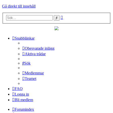
Gå direkt till innehåll
Avancerad
Sök
sökning
Snabblänkar
Obesvarade inlägg
Aktiva trådar
Sök
Medlemmar
Teamet
FAQ
Logga in
Bli medlem
Forumindex