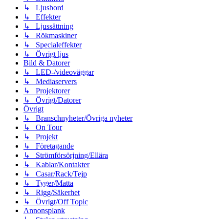
↳ Ljusbord
↳ Effekter
↳ Ljussättning
↳ Rökmaskiner
↳ Specialeffekter
↳ Övrigt ljus
Bild & Datorer
↳ LED-/videoväggar
↳ Mediaservers
↳ Projektorer
↳ Övrigt/Datorer
Övrigt
↳ Branschnyheter/Övriga nyheter
↳ On Tour
↳ Projekt
↳ Företagande
↳ Strömförsörjning/Ellära
↳ Kablar/Kontakter
↳ Casar/Rack/Tejp
↳ Tyger/Matta
↳ Rigg/Säkerhet
↳ Övrigt/Off Topic
Annonsplank