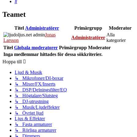
Sök
Teamet
Titel
Administratörer
Primärgrupp
Moderator
Jonas
Alla
Administratörer
Larsson
kategorier
Titel
Globala moderatorer
Primärgrupp
Moderator
Inga medlemmar hittades för dessa sökkriterier.
Hoppa till
Ljud & Musik
↳ Mikrofoner/DI-boxar
↳ Mixer/FX/Inserts
↳ DSP/Delningsfilter/EQ
↳ Högtalare/Slutsteg
↳ DJ-utrustning
↳ Musik/Ljudeffekter
↳ Övrigt ljud
Ljus & Effekter
↳ Fasta armaturer
↳ Rörliga armaturer
↳ Dimmers