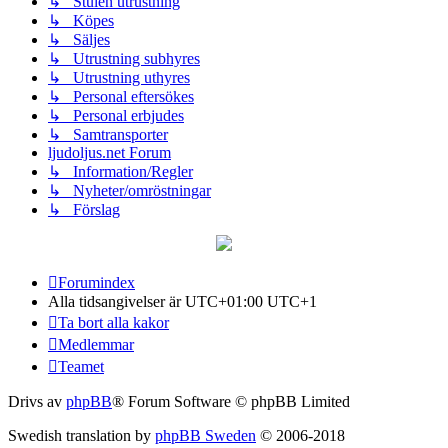
↳ Stulen utrustning
↳ Köpes
↳ Säljes
↳ Utrustning subhyres
↳ Utrustning uthyres
↳ Personal eftersökes
↳ Personal erbjudes
↳ Samtransporter
ljudoljus.net Forum
↳ Information/Regler
↳ Nyheter/omröstningar
↳ Förslag
Forumindex
Alla tidsangivelser är UTC+01:00 UTC+1
Ta bort alla kakor
Medlemmar
Teamet
Drivs av
phpBB
® Forum Software © phpBB Limited
Swedish translation by
phpBB Sweden
© 2006-2018