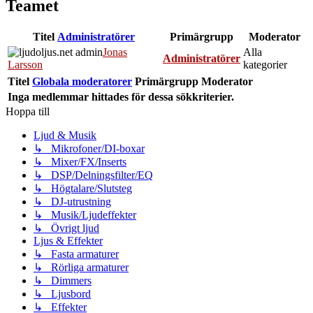
Teamet
Titel
Administratörer
Primärgrupp
Moderator
Jonas
Alla
Administratörer
Larsson
kategorier
Titel
Globala moderatorer
Primärgrupp
Moderator
Inga medlemmar hittades för dessa sökkriterier.
Hoppa till
Ljud & Musik
↳ Mikrofoner/DI-boxar
↳ Mixer/FX/Inserts
↳ DSP/Delningsfilter/EQ
↳ Högtalare/Slutsteg
↳ DJ-utrustning
↳ Musik/Ljudeffekter
↳ Övrigt ljud
Ljus & Effekter
↳ Fasta armaturer
↳ Rörliga armaturer
↳ Dimmers
↳ Ljusbord
↳ Effekter