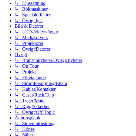
↳ Ljussättning
↳ Rökmaskiner
↳ Specialeffekter
↳ Övrigt ljus
Bild & Datorer
↳ LED-/videoväggar
↳ Mediaservers
↳ Projektorer
↳ Övrigt/Datorer
Övrigt
↳ Branschnyheter/Övriga nyheter
↳ On Tour
↳ Projekt
↳ Företagande
↳ Strömförsörjning/Ellära
↳ Kablar/Kontakter
↳ Casar/Rack/Tejp
↳ Tyger/Matta
↳ Rigg/Säkerhet
↳ Övrigt/Off Topic
Annonsplank
↳ Stulen utrustning
↳ Köpes
↳ Säljes