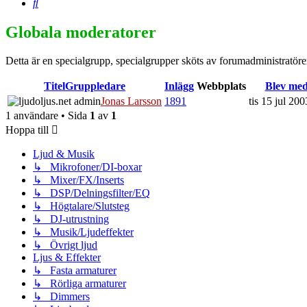
Sök
Globala moderatorer
Detta är en specialgrupp, specialgrupper sköts av forumadministratöre
Titel
Gruppledare
Inlägg
Webbplats
Blev me
Jonas Larsson
1891
tis 15 jul 20
1 användare • Sida
1
av
1
Hoppa till
Ljud & Musik
↳ Mikrofoner/DI-boxar
↳ Mixer/FX/Inserts
↳ DSP/Delningsfilter/EQ
↳ Högtalare/Slutsteg
↳ DJ-utrustning
↳ Musik/Ljudeffekter
↳ Övrigt ljud
Ljus & Effekter
↳ Fasta armaturer
↳ Rörliga armaturer
↳ Dimmers