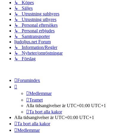
↳ Köpes
↳ Säljes
↳ Utrustning subhyres
↳ Utrustning uthyres
↳ Personal eftersökes
↳ Personal erbjudes
↳ Samtransporter
ljudoljus.net Forum
↳ Information/Regler
↳ Nyheter/omröstningar
↳ Förslag
Forumindex
Medlemmar
Teamet
Alla tidsangivelser är UTC+01:00 UTC+1
Ta bort alla kakor
Alla tidsangivelser är UTC+01:00 UTC+1
Ta bort alla kakor
Medlemmar