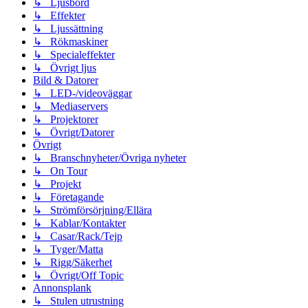
↳ Ljusbord
↳ Effekter
↳ Ljussättning
↳ Rökmaskiner
↳ Specialeffekter
↳ Övrigt ljus
Bild & Datorer
↳ LED-/videoväggar
↳ Mediaservers
↳ Projektorer
↳ Övrigt/Datorer
Övrigt
↳ Branschnyheter/Övriga nyheter
↳ On Tour
↳ Projekt
↳ Företagande
↳ Strömförsörjning/Ellära
↳ Kablar/Kontakter
↳ Casar/Rack/Tejp
↳ Tyger/Matta
↳ Rigg/Säkerhet
↳ Övrigt/Off Topic
Annonsplank
↳ Stulen utrustning