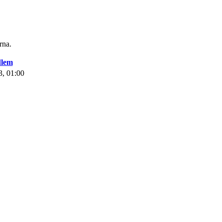
rna.
dlem
03, 01:00