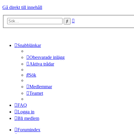
Gå direkt till innehåll
Avancerad
Sök
sökning
Snabblänkar
Obesvarade inlägg
Aktiva trådar
Sök
Medlemmar
Teamet
FAQ
Logga in
Bli medlem
Forumindex