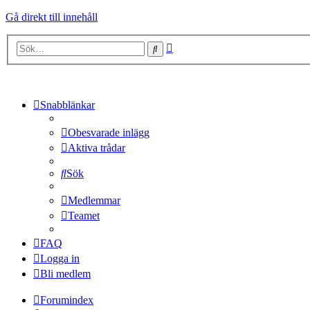
Gå direkt till innehåll
Avancerad
Sök
sökning
Snabblänkar
Obesvarade inlägg
Aktiva trådar
Sök
Medlemmar
Teamet
FAQ
Logga in
Bli medlem
Forumindex