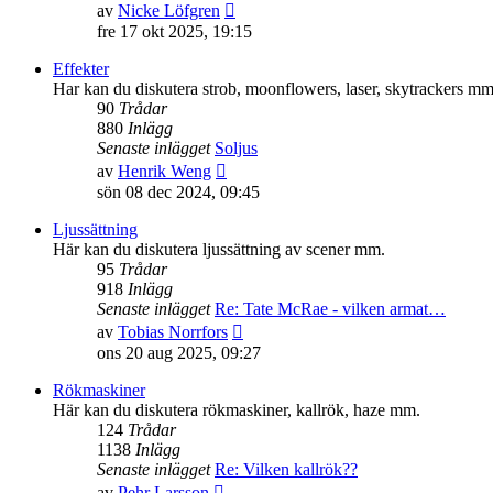
Gå
av
Nicke Löfgren
till
fre 17 okt 2025, 19:15
det
senaste
Effekter
inlägget
Har kan du diskutera strob, moonflowers, laser, skytrackers mm
90
Trådar
880
Inlägg
Senaste inlägget
Soljus
Gå
av
Henrik Weng
till
sön 08 dec 2024, 09:45
det
senaste
Ljussättning
inlägget
Här kan du diskutera ljussättning av scener mm.
95
Trådar
918
Inlägg
Senaste inlägget
Re: Tate McRae - vilken armat…
Gå
av
Tobias Norrfors
till
ons 20 aug 2025, 09:27
det
senaste
Rökmaskiner
inlägget
Här kan du diskutera rökmaskiner, kallrök, haze mm.
124
Trådar
1138
Inlägg
Senaste inlägget
Re: Vilken kallrök??
Gå
av
Pehr Larsson