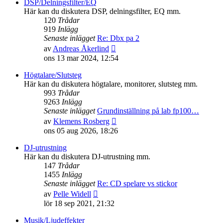
senaste
DSP/Delningsfilter/EQ
inlägget
Här kan du diskutera DSP, delningsfilter, EQ mm.
120
Trådar
919
Inlägg
Senaste inlägget
Re: Dbx pa 2
Gå
av
Andreas Åkerlind
till
ons 13 mar 2024, 12:54
det
senaste
Högtalare/Slutsteg
inlägget
Här kan du diskutera högtalare, monitorer, slutsteg mm.
993
Trådar
9263
Inlägg
Senaste inlägget
Grundinställning på lab fp100…
Gå
av
Klemens Rosberg
till
ons 05 aug 2026, 18:26
det
senaste
DJ-utrustning
inlägget
Här kan du diskutera DJ-utrustning mm.
147
Trådar
1455
Inlägg
Senaste inlägget
Re: CD spelare vs stickor
Gå
av
Pelle Widell
till
lör 18 sep 2021, 21:32
det
senaste
Musik/Ljudeffekter