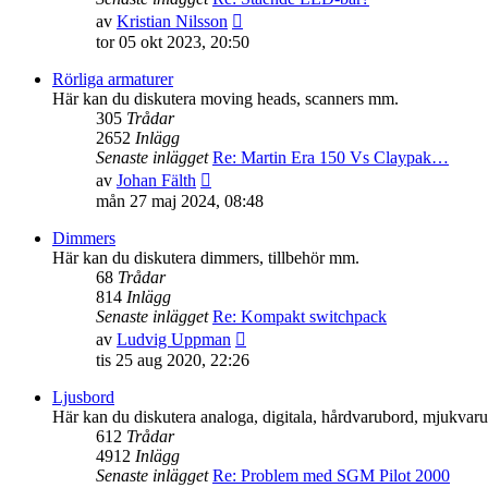
Gå
av
Kristian Nilsson
till
tor 05 okt 2023, 20:50
det
senaste
Rörliga armaturer
inlägget
Här kan du diskutera moving heads, scanners mm.
305
Trådar
2652
Inlägg
Senaste inlägget
Re: Martin Era 150 Vs Claypak…
Gå
av
Johan Fälth
till
mån 27 maj 2024, 08:48
det
senaste
Dimmers
inlägget
Här kan du diskutera dimmers, tillbehör mm.
68
Trådar
814
Inlägg
Senaste inlägget
Re: Kompakt switchpack
Gå
av
Ludvig Uppman
till
tis 25 aug 2020, 22:26
det
senaste
Ljusbord
inlägget
Här kan du diskutera analoga, digitala, hårdvarubord, mjukva
612
Trådar
4912
Inlägg
Senaste inlägget
Re: Problem med SGM Pilot 2000