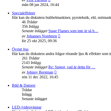
till
mån 08 jan 2024, 16:44
det
senaste
Specialeffekter
inlägget
Här kan du diskutera bubbelmaskiner, pyroteknik, eld, snömaski
46
Trådar
356
Inlägg
Senaste inlägget
Stage Flames som inte är så h…
Gå
av
Johannes Nordgren
till
lör 25 okt 2025, 09:36
det
senaste
Övrigt ljus
inlägget
Här kan du diskutera andra frågor rörande ljus & effekter som i
261
Trådar
2143
Inlägg
Senaste inlägget
Re: Spigot, vad är detta för …
Gå
av
Johnny Bergman
till
sön 11 dec 2022, 16:45
det
senaste
Bild & Datorer
inlägget
Trådar
Inlägg
Senaste inlägget
LED-/videoväggar