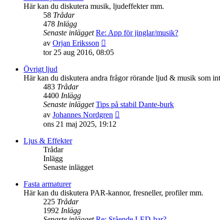
inlägget
Här kan du diskutera musik, ljudeffekter mm.
58
Trådar
478
Inlägg
Senaste inlägget
Re: App för jinglar/musik?
Gå
av
Orjan Eriksson
till
tor 25 aug 2016, 08:05
det
senaste
Övrigt ljud
inlägget
Här kan du diskutera andra frågor rörande ljud & musik som int
483
Trådar
4400
Inlägg
Senaste inlägget
Tips på stabil Dante-burk
Gå
av
Johannes Nordgren
till
ons 21 maj 2025, 19:12
det
senaste
Ljus & Effekter
inlägget
Trådar
Inlägg
Senaste inlägget
Fasta armaturer
Här kan du diskutera PAR-kannor, fresneller, profiler mm.
225
Trådar
1992
Inlägg
Senaste inlägget
Re: Stående LED-bar?