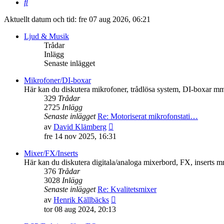
Sök
Aktuellt datum och tid: fre 07 aug 2026, 06:21
Ljud & Musik
Trådar
Inlägg
Senaste inlägget
Mikrofoner/DI-boxar
Här kan du diskutera mikrofoner, trådlösa system, DI-boxar m
329
Trådar
2725
Inlägg
Senaste inlägget
Re: Motoriserat mikrofonstati…
Gå
av
David Klämberg
till
fre 14 nov 2025, 16:31
det
senaste
Mixer/FX/Inserts
inlägget
Här kan du diskutera digitala/analoga mixerbord, FX, inserts 
376
Trådar
3028
Inlägg
Senaste inlägget
Re: Kvalitetsmixer
Gå
av
Henrik Källbäcks
till
tor 08 aug 2024, 20:13
det