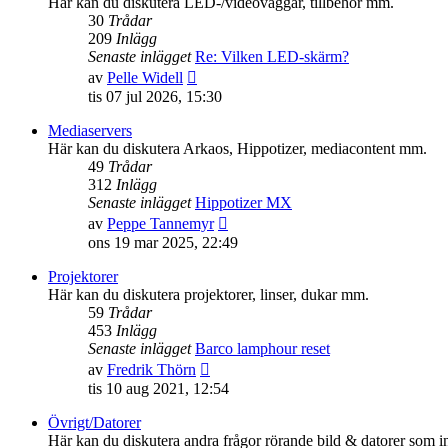
Här kan du diskutera LED-/videoväggar, tillbehör mm.
30
Trådar
209
Inlägg
Senaste inlägget
Re: Vilken LED-skärm?
Gå
av
Pelle Widell
till
tis 07 jul 2026, 15:30
det
senaste
Mediaservers
inlägget
Här kan du diskutera Arkaos, Hippotizer, mediacontent mm.
49
Trådar
312
Inlägg
Senaste inlägget
Hippotizer MX
Gå
av
Peppe Tannemyr
till
ons 19 mar 2025, 22:49
det
senaste
Projektorer
inlägget
Här kan du diskutera projektorer, linser, dukar mm.
59
Trådar
453
Inlägg
Senaste inlägget
Barco lamphour reset
Gå
av
Fredrik Thörn
till
tis 10 aug 2021, 12:54
det
senaste
Övrigt/Datorer
inlägget
Här kan du diskutera andra frågor rörande bild & datorer som in