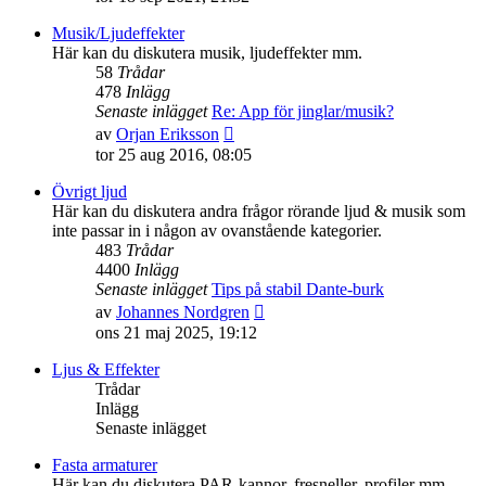
det
senaste
Musik/Ljudeffekter
inlägget
Här kan du diskutera musik, ljudeffekter mm.
58
Trådar
478
Inlägg
Senaste inlägget
Re: App för jinglar/musik?
Gå
av
Orjan Eriksson
till
tor 25 aug 2016, 08:05
det
senaste
Övrigt ljud
inlägget
Här kan du diskutera andra frågor rörande ljud & musik som
inte passar in i någon av ovanstående kategorier.
483
Trådar
4400
Inlägg
Senaste inlägget
Tips på stabil Dante-burk
Gå
av
Johannes Nordgren
till
ons 21 maj 2025, 19:12
det
senaste
Ljus & Effekter
inlägget
Trådar
Inlägg
Senaste inlägget
Fasta armaturer
Här kan du diskutera PAR-kannor, fresneller, profiler mm.