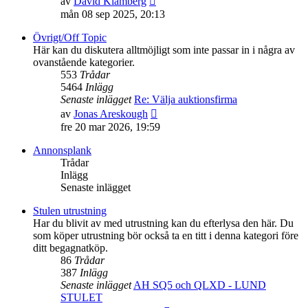
av
David Klämberg
till
mån 08 sep 2025, 20:13
det
senaste
Övrigt/Off Topic
inlägget
Här kan du diskutera alltmöjligt som inte passar in i några av
ovanstående kategorier.
553
Trådar
5464
Inlägg
Senaste inlägget
Re: Välja auktionsfirma
Gå
av
Jonas Areskough
till
fre 20 mar 2026, 19:59
det
senaste
Annonsplank
inlägget
Trådar
Inlägg
Senaste inlägget
Stulen utrustning
Har du blivit av med utrustning kan du efterlysa den här. Du
som köper utrustning bör också ta en titt i denna kategori före
ditt begagnatköp.
86
Trådar
387
Inlägg
Senaste inlägget
AH SQ5 och QLXD - LUND
STULET