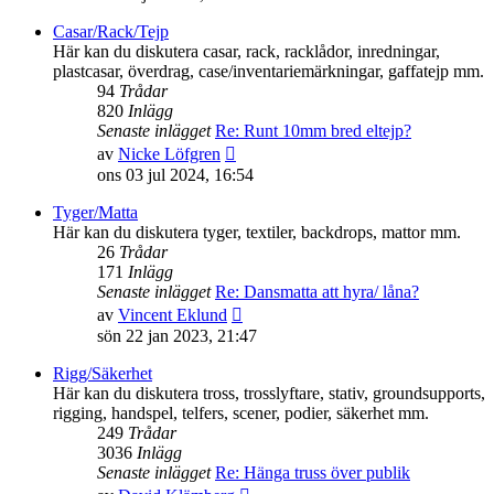
det
senaste
Casar/Rack/Tejp
inlägget
Här kan du diskutera casar, rack, racklådor, inredningar,
plastcasar, överdrag, case/inventariemärkningar, gaffatejp mm.
94
Trådar
820
Inlägg
Senaste inlägget
Re: Runt 10mm bred eltejp?
Gå
av
Nicke Löfgren
till
ons 03 jul 2024, 16:54
det
senaste
Tyger/Matta
inlägget
Här kan du diskutera tyger, textiler, backdrops, mattor mm.
26
Trådar
171
Inlägg
Senaste inlägget
Re: Dansmatta att hyra/ låna?
Gå
av
Vincent Eklund
till
sön 22 jan 2023, 21:47
det
senaste
Rigg/Säkerhet
inlägget
Här kan du diskutera tross, trosslyftare, stativ, groundsupports,
rigging, handspel, telfers, scener, podier, säkerhet mm.
249
Trådar
3036
Inlägg
Senaste inlägget
Re: Hänga truss över publik
Gå