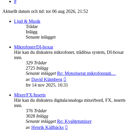
Sök
Aktuellt datum och tid: tor 06 aug 2026, 21:52
Ljud & Musik
Trådar
Inlägg
Senaste inlägget
Mikrofoner/DI-boxar
Här kan du diskutera mikrofoner, trådlösa system, DI-boxar
mm.
329
Trådar
2725
Inlägg
Senaste inlägget
Re: Motoriserat mikrofonstati…
Gå
av
David Klämberg
till
fre 14 nov 2025, 16:31
det
senaste
Mixer/FX/Inserts
inlägget
Här kan du diskutera digitala/analoga mixerbord, FX, inserts
mm.
376
Trådar
3028
Inlägg
Senaste inlägget
Re: Kvalitetsmixer
Gå
av
Henrik Källbäcks