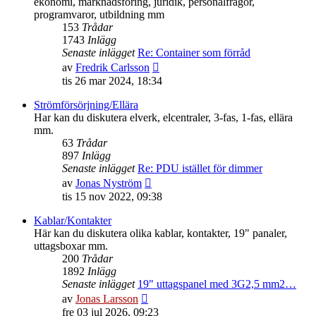
ekonomi, marknadsföring, juridik, personalfrågor,
programvaror, utbildning mm
153
Trådar
1743
Inlägg
Senaste inlägget
Re: Container som förråd
Gå
av
Fredrik Carlsson
till
tis 26 mar 2024, 18:34
det
senaste
Strömförsörjning/Ellära
inlägget
Har kan du diskutera elverk, elcentraler, 3-fas, 1-fas, ellära
mm.
63
Trådar
897
Inlägg
Senaste inlägget
Re: PDU istället för dimmer
Gå
av
Jonas Nyström
till
tis 15 nov 2022, 09:38
det
senaste
Kablar/Kontakter
inlägget
Här kan du diskutera olika kablar, kontakter, 19" panaler,
uttagsboxar mm.
200
Trådar
1892
Inlägg
Senaste inlägget
19" uttagspanel med 3G2,5 mm2…
Gå
av
Jonas Larsson
till
fre 03 jul 2026, 09:23