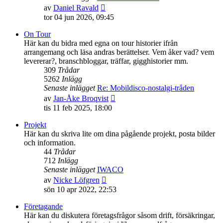
Gå
av
Daniel Ravald
till
tor 04 jun 2026, 09:45
det
senaste
On Tour
inlägget
Här kan du bidra med egna on tour historier ifrån
arrangemang och läsa andras berättelser. Vem åker vad? vem
levererar?, branschbloggar, träffar, gigghistorier mm.
309
Trådar
5262
Inlägg
Senaste inlägget
Re: Mobildisco-nostalgi-tråden
Gå
av
Jan-Åke Broqvist
till
tis 11 feb 2025, 18:00
det
senaste
Projekt
inlägget
Här kan du skriva lite om dina pågående projekt, posta bilder
och information.
44
Trådar
712
Inlägg
Senaste inlägget
IWACO
Gå
av
Nicke Löfgren
till
sön 10 apr 2022, 22:53
det
senaste
Företagande
inlägget
Här kan du diskutera företagsfrågor såsom drift, försäkringar,