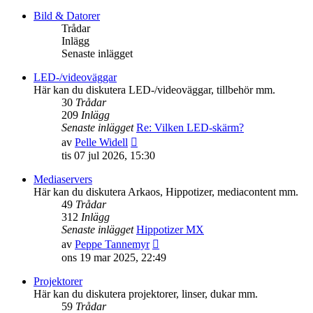
det
senaste
Bild & Datorer
inlägget
Trådar
Inlägg
Senaste inlägget
LED-/videoväggar
Här kan du diskutera LED-/videoväggar, tillbehör mm.
30
Trådar
209
Inlägg
Senaste inlägget
Re: Vilken LED-skärm?
Gå
av
Pelle Widell
till
tis 07 jul 2026, 15:30
det
senaste
Mediaservers
inlägget
Här kan du diskutera Arkaos, Hippotizer, mediacontent mm.
49
Trådar
312
Inlägg
Senaste inlägget
Hippotizer MX
Gå
av
Peppe Tannemyr
till
ons 19 mar 2025, 22:49
det
senaste
Projektorer
inlägget
Här kan du diskutera projektorer, linser, dukar mm.
59
Trådar