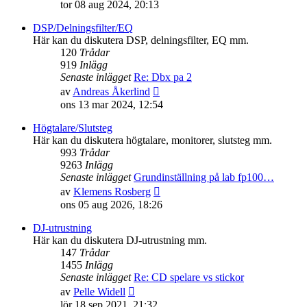
till
tor 08 aug 2024, 20:13
det
senaste
DSP/Delningsfilter/EQ
inlägget
Här kan du diskutera DSP, delningsfilter, EQ mm.
120
Trådar
919
Inlägg
Senaste inlägget
Re: Dbx pa 2
Gå
av
Andreas Åkerlind
till
ons 13 mar 2024, 12:54
det
senaste
Högtalare/Slutsteg
inlägget
Här kan du diskutera högtalare, monitorer, slutsteg mm.
993
Trådar
9263
Inlägg
Senaste inlägget
Grundinställning på lab fp100…
Gå
av
Klemens Rosberg
till
ons 05 aug 2026, 18:26
det
senaste
DJ-utrustning
inlägget
Här kan du diskutera DJ-utrustning mm.
147
Trådar
1455
Inlägg
Senaste inlägget
Re: CD spelare vs stickor
Gå
av
Pelle Widell
till
lör 18 sep 2021, 21:32