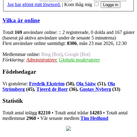
Jag har glömt mitt lösenord.
|
Kom ihåg mig
Vilka är online
Totalt
169
användare online: :: 2 registrerade, 0 dolda and 167 gäster
(baserat på aktiva användare under de senaste 5 minuterna)
Flest användare online samtidigt:
8306
, mån 23 mar 2026, 12:30
Medlemmar online:
Bing [Bot]
,
Google [Bot]
Förklaring:
Administratörer
,
Globala moderatorer
Födelsedagar
Vi gratulerar:
Fredrik Ekström
(58),
Ola Sääw
(51),
Ola
Strömberg
(45),
Tjeerd de Boer
(36),
Gustav Nyberg
(33)
Statistik
Totalt antal inlägg
82210
• Totalt antal trådar
14203
• Totalt antal
medlemmar
2960
• Vår senaste medlem
Tim Hedlund