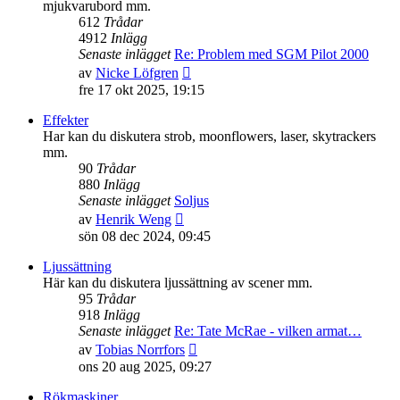
mjukvarubord mm.
612
Trådar
4912
Inlägg
Senaste inlägget
Re: Problem med SGM Pilot 2000
Gå
av
Nicke Löfgren
till
fre 17 okt 2025, 19:15
det
senaste
Effekter
inlägget
Har kan du diskutera strob, moonflowers, laser, skytrackers
mm.
90
Trådar
880
Inlägg
Senaste inlägget
Soljus
Gå
av
Henrik Weng
till
sön 08 dec 2024, 09:45
det
senaste
Ljussättning
inlägget
Här kan du diskutera ljussättning av scener mm.
95
Trådar
918
Inlägg
Senaste inlägget
Re: Tate McRae - vilken armat…
Gå
av
Tobias Norrfors
till
ons 20 aug 2025, 09:27
det
senaste
Rökmaskiner