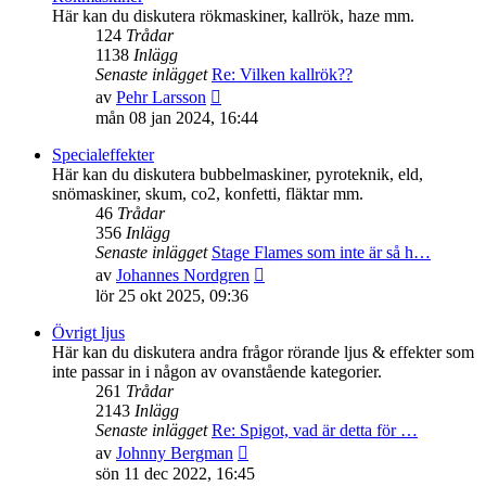
inlägget
Här kan du diskutera rökmaskiner, kallrök, haze mm.
124
Trådar
1138
Inlägg
Senaste inlägget
Re: Vilken kallrök??
Gå
av
Pehr Larsson
till
mån 08 jan 2024, 16:44
det
senaste
Specialeffekter
inlägget
Här kan du diskutera bubbelmaskiner, pyroteknik, eld,
snömaskiner, skum, co2, konfetti, fläktar mm.
46
Trådar
356
Inlägg
Senaste inlägget
Stage Flames som inte är så h…
Gå
av
Johannes Nordgren
till
lör 25 okt 2025, 09:36
det
senaste
Övrigt ljus
inlägget
Här kan du diskutera andra frågor rörande ljus & effekter som
inte passar in i någon av ovanstående kategorier.
261
Trådar
2143
Inlägg
Senaste inlägget
Re: Spigot, vad är detta för …
Gå
av
Johnny Bergman
till
sön 11 dec 2022, 16:45