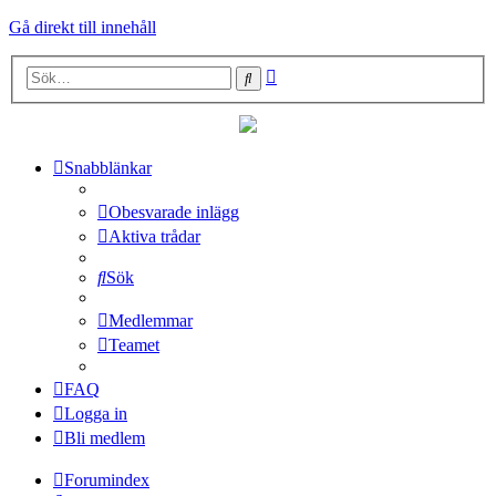
Gå direkt till innehåll
Avancerad
Sök
sökning
Snabblänkar
Obesvarade inlägg
Aktiva trådar
Sök
Medlemmar
Teamet
FAQ
Logga in
Bli medlem
Forumindex