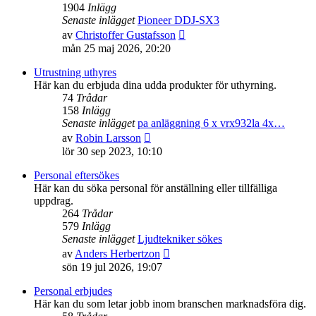
1904
Inlägg
Senaste inlägget
Pioneer DDJ-SX3
Gå
av
Christoffer Gustafsson
till
mån 25 maj 2026, 20:20
det
senaste
Utrustning uthyres
inlägget
Här kan du erbjuda dina udda produkter för uthyrning.
74
Trådar
158
Inlägg
Senaste inlägget
pa anläggning 6 x vrx932la 4x…
Gå
av
Robin Larsson
till
lör 30 sep 2023, 10:10
det
senaste
Personal eftersökes
inlägget
Här kan du söka personal för anställning eller tillfälliga
uppdrag.
264
Trådar
579
Inlägg
Senaste inlägget
Ljudtekniker sökes
Gå
av
Anders Herbertzon
till
sön 19 jul 2026, 19:07
det
senaste
Personal erbjudes
inlägget
Här kan du som letar jobb inom branschen marknadsföra dig.