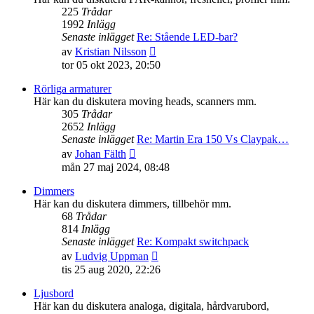
225
Trådar
1992
Inlägg
Senaste inlägget
Re: Stående LED-bar?
Gå
av
Kristian Nilsson
till
tor 05 okt 2023, 20:50
det
senaste
Rörliga armaturer
inlägget
Här kan du diskutera moving heads, scanners mm.
305
Trådar
2652
Inlägg
Senaste inlägget
Re: Martin Era 150 Vs Claypak…
Gå
av
Johan Fälth
till
mån 27 maj 2024, 08:48
det
senaste
Dimmers
inlägget
Här kan du diskutera dimmers, tillbehör mm.
68
Trådar
814
Inlägg
Senaste inlägget
Re: Kompakt switchpack
Gå
av
Ludvig Uppman
till
tis 25 aug 2020, 22:26
det
senaste
Ljusbord
inlägget
Här kan du diskutera analoga, digitala, hårdvarubord,