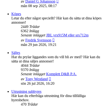
Gå
av
Daniel G Johansson
till
mån 08 sep 2025, 08:17
det
senaste
Köpes
inlägget
Letar du efter något speciellt? Här kan du sätta ut dina köpes
annonser!
2449
Trådar
6362
Inlägg
Senaste inlägget
JBL vrx915M eller srx712m
Gå
av
Fredrik Svensson
till
mån 29 jun 2026, 19:21
det
senaste
Säljes
inlägget
Har du prylar liggandes som du vill bli av med? Här kan du
sätta ut dina säljes annonser!
4044
Trådar
9370
Inlägg
Senaste inlägget
Komplett D&B P.A.
Gå
av
Tony Westland
till
sön 26 jul 2026, 16:20
det
senaste
Utrustning subhyres
inlägget
Här kan du efterfråga utrustning för dina tillfälliga
hyresbehov.
470
Trådar