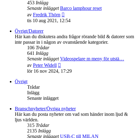
453
Inlägg
Senaste inlägget
Barco lamphour reset
Gå
av
Fredrik Thörn
till
tis 10 aug 2021, 12:54
det
senaste
Övrigt/Datorer
inlägget
Här kan du diskutera andra frågor rörande bild & datorer som
inte passar in i någon av ovanstående kategorier.
106
Trådar
641
Inlägg
Senaste inlägget
Videospelare m meny för utstä…
Gå
av
Peter Widell
till
lör 16 nov 2024, 17:29
det
senaste
Övrigt
inlägget
Trådar
Inlägg
Senaste inlägget
Branschnyheter/Övriga nyheter
Här kan du posta nyheter om vad som händer inom ljud &
ljus världen.
315
Trådar
2135
Inlägg
Senaste inlägget
USB-C till MILAN