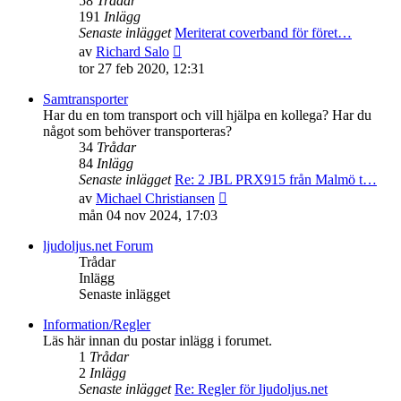
58
Trådar
191
Inlägg
Senaste inlägget
Meriterat coverband för föret…
Gå
av
Richard Salo
till
tor 27 feb 2020, 12:31
det
senaste
Samtransporter
inlägget
Har du en tom transport och vill hjälpa en kollega? Har du
något som behöver transporteras?
34
Trådar
84
Inlägg
Senaste inlägget
Re: 2 JBL PRX915 från Malmö t…
Gå
av
Michael Christiansen
till
mån 04 nov 2024, 17:03
det
senaste
ljudoljus.net Forum
inlägget
Trådar
Inlägg
Senaste inlägget
Information/Regler
Läs här innan du postar inlägg i forumet.
1
Trådar
2
Inlägg
Senaste inlägget
Re: Regler för ljudoljus.net