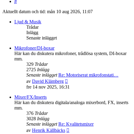
Sök
Aktuellt datum och tid: mån 10 aug 2026, 11:07
Ljud & Musik
Trådar
Inlägg
Senaste inlägget
Mikrofoner/DI-boxar
Här kan du diskutera mikrofoner, trådlösa system, DI-boxar
mm.
329
Trådar
2725
Inlägg
Senaste inlägget
Re: Motoriserat mikrofonstati…
Gå
av
David Klämberg
till
fre 14 nov 2025, 16:31
det
senaste
Mixer/FX/Inserts
inlägget
Här kan du diskutera digitala/analoga mixerbord, FX, inserts
mm.
376
Trådar
3028
Inlägg
Senaste inlägget
Re: Kvalitetsmixer
Gå
av
Henrik Källbäcks