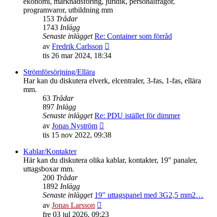
ekonomi, marknadsföring, juridik, personalfrågor,
programvaror, utbildning mm
153
Trådar
1743
Inlägg
Senaste inlägget
Re: Container som förråd
Gå
av
Fredrik Carlsson
till
tis 26 mar 2024, 18:34
det
senaste
Strömförsörjning/Ellära
inlägget
Har kan du diskutera elverk, elcentraler, 3-fas, 1-fas, ellära
mm.
63
Trådar
897
Inlägg
Senaste inlägget
Re: PDU istället för dimmer
Gå
av
Jonas Nyström
till
tis 15 nov 2022, 09:38
det
senaste
Kablar/Kontakter
inlägget
Här kan du diskutera olika kablar, kontakter, 19" panaler,
uttagsboxar mm.
200
Trådar
1892
Inlägg
Senaste inlägget
19" uttagspanel med 3G2,5 mm2…
Gå
av
Jonas Larsson
till
fre 03 jul 2026, 09:23