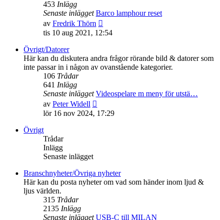
453
Inlägg
Senaste inlägget
Barco lamphour reset
Gå
av
Fredrik Thörn
till
tis 10 aug 2021, 12:54
det
senaste
Övrigt/Datorer
inlägget
Här kan du diskutera andra frågor rörande bild & datorer som
inte passar in i någon av ovanstående kategorier.
106
Trådar
641
Inlägg
Senaste inlägget
Videospelare m meny för utstä…
Gå
av
Peter Widell
till
lör 16 nov 2024, 17:29
det
senaste
Övrigt
inlägget
Trådar
Inlägg
Senaste inlägget
Branschnyheter/Övriga nyheter
Här kan du posta nyheter om vad som händer inom ljud &
ljus världen.
315
Trådar
2135
Inlägg
Senaste inlägget
USB-C till MILAN