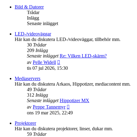
det
senaste
Bild & Datorer
inlägget
Trådar
Inlägg
Senaste inlägget
LED-/videoväggar
Här kan du diskutera LED-/videoväggar, tillbehör mm.
30
Trådar
209
Inlägg
Senaste inlägget
Re: Vilken LED-skärm?
Gå
av
Pelle Widell
till
tis 07 jul 2026, 15:30
det
senaste
Mediaservers
inlägget
Här kan du diskutera Arkaos, Hippotizer, mediacontent mm.
49
Trådar
312
Inlägg
Senaste inlägget
Hippotizer MX
Gå
av
Peppe Tannemyr
till
ons 19 mar 2025, 22:49
det
senaste
Projektorer
inlägget
Här kan du diskutera projektorer, linser, dukar mm.
59
Trådar