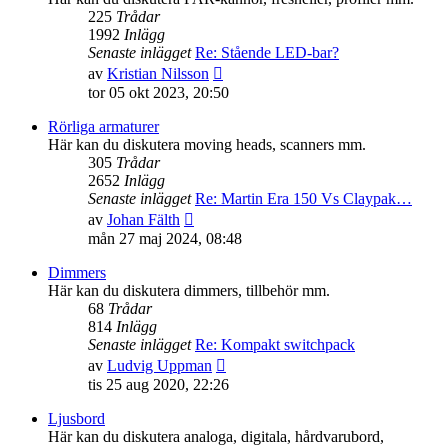
225
Trådar
1992
Inlägg
Senaste inlägget
Re: Stående LED-bar?
Gå
av
Kristian Nilsson
till
tor 05 okt 2023, 20:50
det
senaste
Rörliga armaturer
inlägget
Här kan du diskutera moving heads, scanners mm.
305
Trådar
2652
Inlägg
Senaste inlägget
Re: Martin Era 150 Vs Claypak…
Gå
av
Johan Fälth
till
mån 27 maj 2024, 08:48
det
senaste
Dimmers
inlägget
Här kan du diskutera dimmers, tillbehör mm.
68
Trådar
814
Inlägg
Senaste inlägget
Re: Kompakt switchpack
Gå
av
Ludvig Uppman
till
tis 25 aug 2020, 22:26
det
senaste
Ljusbord
inlägget
Här kan du diskutera analoga, digitala, hårdvarubord,