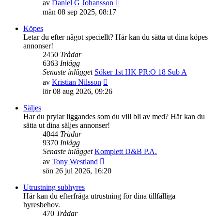
Gå
av
Daniel G Johansson
till
mån 08 sep 2025, 08:17
det
senaste
Köpes
inlägget
Letar du efter något speciellt? Här kan du sätta ut dina köpes
annonser!
2450
Trådar
6363
Inlägg
Senaste inlägget
Söker 1st HK PR:O 18 Sub A
Gå
av
Kristian Nilsson
till
lör 08 aug 2026, 09:26
det
senaste
Säljes
inlägget
Har du prylar liggandes som du vill bli av med? Här kan du
sätta ut dina säljes annonser!
4044
Trådar
9370
Inlägg
Senaste inlägget
Komplett D&B P.A.
Gå
av
Tony Westland
till
sön 26 jul 2026, 16:20
det
senaste
Utrustning subhyres
inlägget
Här kan du efterfråga utrustning för dina tillfälliga
hyresbehov.
470
Trådar