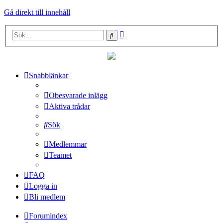
Gå direkt till innehåll
Avancerad
Sök
sökning
Snabblänkar
Obesvarade inlägg
Aktiva trådar
Sök
Medlemmar
Teamet
FAQ
Logga in
Bli medlem
Forumindex