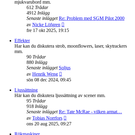
mjukvarubord mm.
612
Trådar
4912
Inlägg
Senaste inlägget
Re: Problem med SGM Pilot 2000
Gå
av
Nicke Löfgren
till
fre 17 okt 2025, 19:15
det
senaste
Effekter
inlägget
Har kan du diskutera strob, moonflowers, laser, skytrackers
mm.
90
Trådar
880
Inlägg
Senaste inlägget
Soljus
Gå
av
Henrik Weng
till
sön 08 dec 2024, 09:45
det
senaste
Ljussättning
inlägget
Här kan du diskutera ljussättning av scener mm.
95
Trådar
918
Inlägg
Senaste inlägget
Re: Tate McRae - vilken armat…
Gå
av
Tobias Norrfors
till
ons 20 aug 2025, 09:27
det
senaste
Rökmaskiner