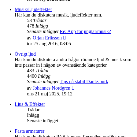
det
senaste
Musik/Ljudeffekter
inlägget
Här kan du diskutera musik, ljudeffekter mm.
58
Trådar
478
Inlägg
Senaste inlägget
Re: App för jinglar/musik?
Gå
av
Orjan Eriksson
till
tor 25 aug 2016, 08:05
det
senaste
Övrigt ljud
inlägget
Här kan du diskutera andra frågor rörande ljud & musik som
inte passar in i någon av ovanstående kategorier.
483
Trådar
4400
Inlägg
Senaste inlägget
Tips på stabil Dante-burk
Gå
av
Johannes Nordgren
till
ons 21 maj 2025, 19:12
det
senaste
Ljus & Effekter
inlägget
Trådar
Inlägg
Senaste inlägget
Fasta armaturer
Här kan du diskutera PAR-kannor, fresneller, profiler mm.