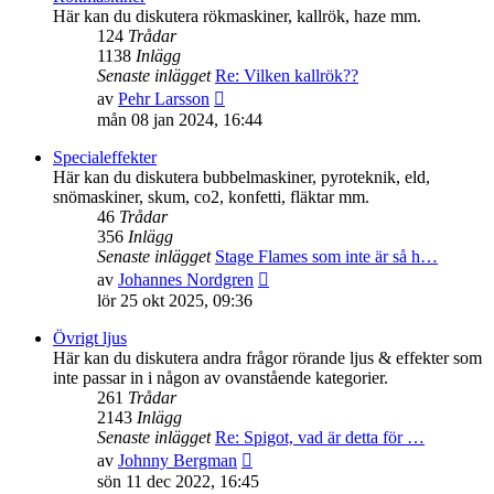
inlägget
Här kan du diskutera rökmaskiner, kallrök, haze mm.
124
Trådar
1138
Inlägg
Senaste inlägget
Re: Vilken kallrök??
Gå
av
Pehr Larsson
till
mån 08 jan 2024, 16:44
det
senaste
Specialeffekter
inlägget
Här kan du diskutera bubbelmaskiner, pyroteknik, eld,
snömaskiner, skum, co2, konfetti, fläktar mm.
46
Trådar
356
Inlägg
Senaste inlägget
Stage Flames som inte är så h…
Gå
av
Johannes Nordgren
till
lör 25 okt 2025, 09:36
det
senaste
Övrigt ljus
inlägget
Här kan du diskutera andra frågor rörande ljus & effekter som
inte passar in i någon av ovanstående kategorier.
261
Trådar
2143
Inlägg
Senaste inlägget
Re: Spigot, vad är detta för …
Gå
av
Johnny Bergman
till
sön 11 dec 2022, 16:45