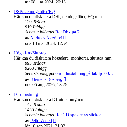
till
tor 08 aug 2024, 20:13
det
senaste
DSP/Delningsfilter/EQ
inlägget
Här kan du diskutera DSP, delningsfilter, EQ mm.
120
Trådar
919
Inlägg
Senaste inlägget
Re: Dbx pa 2
Gå
av
Andreas Åkerlind
till
ons 13 mar 2024, 12:54
det
senaste
Högtalare/Slutsteg
inlägget
Här kan du diskutera högtalare, monitorer, slutsteg mm.
993
Trådar
9263
Inlägg
Senaste inlägget
Grundinställning på lab fp100…
Gå
av
Klemens Rosberg
till
ons 05 aug 2026, 18:26
det
senaste
DJ-utrustning
inlägget
Här kan du diskutera DJ-utrustning mm.
147
Trådar
1455
Inlägg
Senaste inlägget
Re: CD spelare vs stickor
Gå
av
Pelle Widell
till
lör 18 sep 2021, 21:32