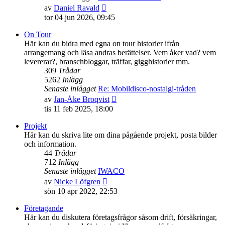
Gå
av
Daniel Ravald
till
tor 04 jun 2026, 09:45
det
senaste
On Tour
inlägget
Här kan du bidra med egna on tour historier ifrån
arrangemang och läsa andras berättelser. Vem åker vad? vem
levererar?, branschbloggar, träffar, gigghistorier mm.
309
Trådar
5262
Inlägg
Senaste inlägget
Re: Mobildisco-nostalgi-tråden
Gå
av
Jan-Åke Broqvist
till
tis 11 feb 2025, 18:00
det
senaste
Projekt
inlägget
Här kan du skriva lite om dina pågående projekt, posta bilder
och information.
44
Trådar
712
Inlägg
Senaste inlägget
IWACO
Gå
av
Nicke Löfgren
till
sön 10 apr 2022, 22:53
det
senaste
Företagande
inlägget
Här kan du diskutera företagsfrågor såsom drift, försäkringar,