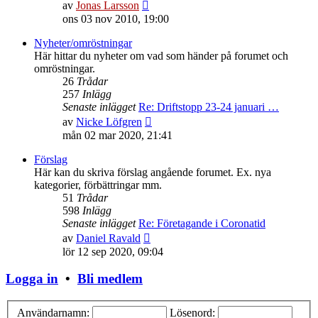
Gå
av
Jonas Larsson
till
ons 03 nov 2010, 19:00
det
senaste
Nyheter/omröstningar
inlägget
Här hittar du nyheter om vad som händer på forumet och
omröstningar.
26
Trådar
257
Inlägg
Senaste inlägget
Re: Driftstopp 23-24 januari …
Gå
av
Nicke Löfgren
till
mån 02 mar 2020, 21:41
det
senaste
Förslag
inlägget
Här kan du skriva förslag angående forumet. Ex. nya
kategorier, förbättringar mm.
51
Trådar
598
Inlägg
Senaste inlägget
Re: Företagande i Coronatid
Gå
av
Daniel Ravald
till
lör 12 sep 2020, 09:04
det
senaste
Logga in
•
Bli medlem
inlägget
Användarnamn:
Lösenord: