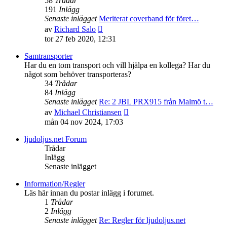
58
Trådar
191
Inlägg
Senaste inlägget
Meriterat coverband för föret…
Gå
av
Richard Salo
till
tor 27 feb 2020, 12:31
det
senaste
Samtransporter
inlägget
Har du en tom transport och vill hjälpa en kollega? Har du
något som behöver transporteras?
34
Trådar
84
Inlägg
Senaste inlägget
Re: 2 JBL PRX915 från Malmö t…
Gå
av
Michael Christiansen
till
mån 04 nov 2024, 17:03
det
senaste
ljudoljus.net Forum
inlägget
Trådar
Inlägg
Senaste inlägget
Information/Regler
Läs här innan du postar inlägg i forumet.
1
Trådar
2
Inlägg
Senaste inlägget
Re: Regler för ljudoljus.net