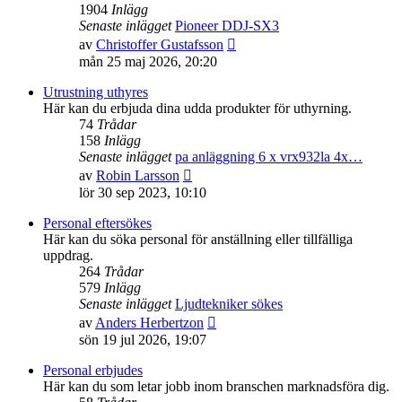
1904
Inlägg
Senaste inlägget
Pioneer DDJ-SX3
Gå
av
Christoffer Gustafsson
till
mån 25 maj 2026, 20:20
det
senaste
Utrustning uthyres
inlägget
Här kan du erbjuda dina udda produkter för uthyrning.
74
Trådar
158
Inlägg
Senaste inlägget
pa anläggning 6 x vrx932la 4x…
Gå
av
Robin Larsson
till
lör 30 sep 2023, 10:10
det
senaste
Personal eftersökes
inlägget
Här kan du söka personal för anställning eller tillfälliga
uppdrag.
264
Trådar
579
Inlägg
Senaste inlägget
Ljudtekniker sökes
Gå
av
Anders Herbertzon
till
sön 19 jul 2026, 19:07
det
senaste
Personal erbjudes
inlägget
Här kan du som letar jobb inom branschen marknadsföra dig.