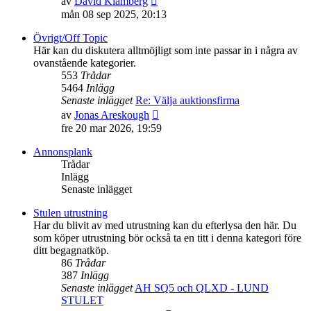
av
David Klämberg
till
mån 08 sep 2025, 20:13
det
senaste
Övrigt/Off Topic
inlägget
Här kan du diskutera alltmöjligt som inte passar in i några av
ovanstående kategorier.
553
Trådar
5464
Inlägg
Senaste inlägget
Re: Välja auktionsfirma
Gå
av
Jonas Areskough
till
fre 20 mar 2026, 19:59
det
senaste
Annonsplank
inlägget
Trådar
Inlägg
Senaste inlägget
Stulen utrustning
Har du blivit av med utrustning kan du efterlysa den här. Du
som köper utrustning bör också ta en titt i denna kategori före
ditt begagnatköp.
86
Trådar
387
Inlägg
Senaste inlägget
AH SQ5 och QLXD - LUND
STULET