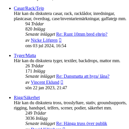
det
senaste
Casar/Rack/Tejp
inlägget
Här kan du diskutera casar, rack, racklådor, inredningar,
plastcasar, överdrag, case/inventariemärkningar, gaffatejp mm.
94
Trådar
820
Inlägg
Senaste inlägget
Re: Runt 10mm bred eltejp?
Gå
av
Nicke Löfgren
till
ons 03 jul 2024, 16:54
det
senaste
Tyger/Matta
inlägget
Här kan du diskutera tyger, textiler, backdrops, mattor mm.
26
Trådar
171
Inlägg
Senaste inlägget
Re: Dansmatta att hyra/ låna?
Gå
av
Vincent Eklund
till
sön 22 jan 2023, 21:47
det
senaste
Rigg/Säkerhet
inlägget
Här kan du diskutera tross, trosslyftare, stativ, groundsupports,
rigging, handspel, telfers, scener, podier, säkerhet mm.
249
Trådar
3036
Inlägg
Senaste inlägget
Re: Hänga truss över publik
Gå