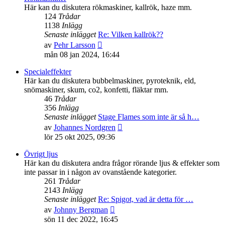
inlägget
Här kan du diskutera rökmaskiner, kallrök, haze mm.
124
Trådar
1138
Inlägg
Senaste inlägget
Re: Vilken kallrök??
Gå
av
Pehr Larsson
till
mån 08 jan 2024, 16:44
det
senaste
Specialeffekter
inlägget
Här kan du diskutera bubbelmaskiner, pyroteknik, eld,
snömaskiner, skum, co2, konfetti, fläktar mm.
46
Trådar
356
Inlägg
Senaste inlägget
Stage Flames som inte är så h…
Gå
av
Johannes Nordgren
till
lör 25 okt 2025, 09:36
det
senaste
Övrigt ljus
inlägget
Här kan du diskutera andra frågor rörande ljus & effekter som
inte passar in i någon av ovanstående kategorier.
261
Trådar
2143
Inlägg
Senaste inlägget
Re: Spigot, vad är detta för …
Gå
av
Johnny Bergman
till
sön 11 dec 2022, 16:45