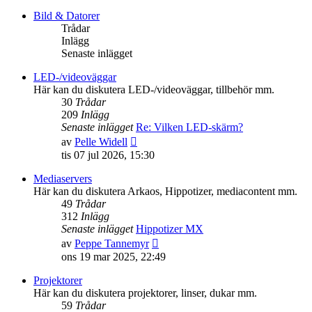
det
senaste
Bild & Datorer
inlägget
Trådar
Inlägg
Senaste inlägget
LED-/videoväggar
Här kan du diskutera LED-/videoväggar, tillbehör mm.
30
Trådar
209
Inlägg
Senaste inlägget
Re: Vilken LED-skärm?
Gå
av
Pelle Widell
till
tis 07 jul 2026, 15:30
det
senaste
Mediaservers
inlägget
Här kan du diskutera Arkaos, Hippotizer, mediacontent mm.
49
Trådar
312
Inlägg
Senaste inlägget
Hippotizer MX
Gå
av
Peppe Tannemyr
till
ons 19 mar 2025, 22:49
det
senaste
Projektorer
inlägget
Här kan du diskutera projektorer, linser, dukar mm.
59
Trådar