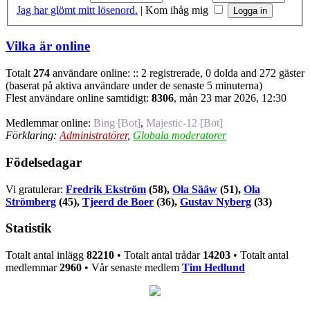
Jag har glömt mitt lösenord.
|
Kom ihåg mig
Vilka är online
Totalt
274
användare online: :: 2 registrerade, 0 dolda and 272 gäster
(baserat på aktiva användare under de senaste 5 minuterna)
Flest användare online samtidigt:
8306
, mån 23 mar 2026, 12:30
Medlemmar online:
Bing [Bot]
,
Majestic-12 [Bot]
Förklaring:
Administratörer
,
Globala moderatorer
Födelsedagar
Vi gratulerar:
Fredrik Ekström
(58),
Ola Sääw
(51),
Ola
Strömberg
(45),
Tjeerd de Boer
(36),
Gustav Nyberg
(33)
Statistik
Totalt antal inlägg
82210
• Totalt antal trådar
14203
• Totalt antal
medlemmar
2960
• Vår senaste medlem
Tim Hedlund