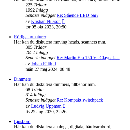
225
Trådar
1992
Inlägg
Senaste inlägget
Re: Stående LED-bar?
Gå
av
Kristian Nilsson
till
tor 05 okt 2023, 20:50
det
senaste
Rörliga armaturer
inlägget
Här kan du diskutera moving heads, scanners mm.
305
Trådar
2652
Inlägg
Senaste inlägget
Re: Martin Era 150 Vs Claypak…
Gå
av
Johan Fälth
till
mån 27 maj 2024, 08:48
det
senaste
Dimmers
inlägget
Här kan du diskutera dimmers, tillbehör mm.
68
Trådar
814
Inlägg
Senaste inlägget
Re: Kompakt switchpack
Gå
av
Ludvig Uppman
till
tis 25 aug 2020, 22:26
det
senaste
Ljusbord
inlägget
Här kan du diskutera analoga, digitala, hårdvarubord,