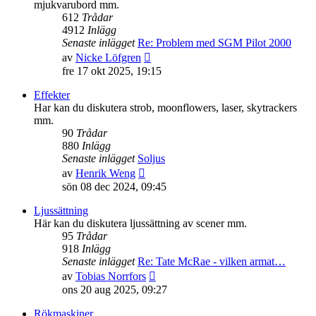
mjukvarubord mm.
612
Trådar
4912
Inlägg
Senaste inlägget
Re: Problem med SGM Pilot 2000
Gå
av
Nicke Löfgren
till
fre 17 okt 2025, 19:15
det
senaste
Effekter
inlägget
Har kan du diskutera strob, moonflowers, laser, skytrackers
mm.
90
Trådar
880
Inlägg
Senaste inlägget
Soljus
Gå
av
Henrik Weng
till
sön 08 dec 2024, 09:45
det
senaste
Ljussättning
inlägget
Här kan du diskutera ljussättning av scener mm.
95
Trådar
918
Inlägg
Senaste inlägget
Re: Tate McRae - vilken armat…
Gå
av
Tobias Norrfors
till
ons 20 aug 2025, 09:27
det
senaste
Rökmaskiner