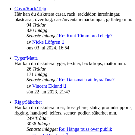
det
senaste
Casar/Rack/Tejp
inlägget
Här kan du diskutera casar, rack, racklådor, inredningar,
plastcasar, överdrag, case/inventariemärkningar, gaffatejp mm.
94
Trådar
820
Inlägg
Senaste inlägget
Re: Runt 10mm bred eltejp?
Gå
av
Nicke Löfgren
till
ons 03 jul 2024, 16:54
det
senaste
Tyger/Matta
inlägget
Här kan du diskutera tyger, textiler, backdrops, mattor mm.
26
Trådar
171
Inlägg
Senaste inlägget
Re: Dansmatta att hyra/ låna?
Gå
av
Vincent Eklund
till
sön 22 jan 2023, 21:47
det
senaste
Rigg/Säkerhet
inlägget
Här kan du diskutera tross, trosslyftare, stativ, groundsupports,
rigging, handspel, telfers, scener, podier, säkerhet mm.
249
Trådar
3036
Inlägg
Senaste inlägget
Re: Hänga truss över publik
Gå