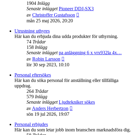
1904
Inlägg
Senaste inlägget
Pioneer DDJ-SX3
Gå
av
Christoffer Gustafsson
till
mån 25 maj 2026, 20:20
det
senaste
Utrustning uthyres
inlägget
Här kan du erbjuda dina udda produkter för uthyrning.
74
Trådar
158
Inlägg
Senaste inlägget
pa anläggning 6 x vrx932la 4x…
Gå
av
Robin Larsson
till
lör 30 sep 2023, 10:10
det
senaste
Personal eftersökes
inlägget
Här kan du söka personal för anställning eller tillfälliga
uppdrag.
264
Trådar
579
Inlägg
Senaste inlägget
Ljudtekniker sökes
Gå
av
Anders Herbertzon
till
sön 19 jul 2026, 19:07
det
senaste
Personal erbjudes
inlägget
Här kan du som letar jobb inom branschen marknadsföra dig.