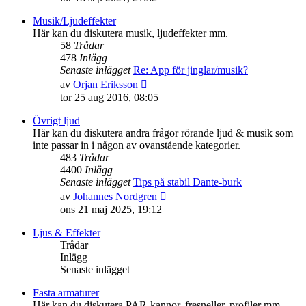
det
senaste
Musik/Ljudeffekter
inlägget
Här kan du diskutera musik, ljudeffekter mm.
58
Trådar
478
Inlägg
Senaste inlägget
Re: App för jinglar/musik?
Gå
av
Orjan Eriksson
till
tor 25 aug 2016, 08:05
det
senaste
Övrigt ljud
inlägget
Här kan du diskutera andra frågor rörande ljud & musik som
inte passar in i någon av ovanstående kategorier.
483
Trådar
4400
Inlägg
Senaste inlägget
Tips på stabil Dante-burk
Gå
av
Johannes Nordgren
till
ons 21 maj 2025, 19:12
det
senaste
Ljus & Effekter
inlägget
Trådar
Inlägg
Senaste inlägget
Fasta armaturer
Här kan du diskutera PAR-kannor, fresneller, profiler mm.