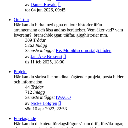
Gå
av
Daniel Ravald
till
tor 04 jun 2026, 09:45
det
senaste
On Tour
inlägget
Här kan du bidra med egna on tour historier ifrån
arrangemang och läsa andras berättelser. Vem åker vad? vem
levererar?, branschbloggar, träffar, gigghistorier mm.
309
Trådar
5262
Inlägg
Senaste inlägget
Re: Mobildisco-nostalgi-tråden
Gå
av
Jan-Åke Broqvist
till
tis 11 feb 2025, 18:00
det
senaste
Projekt
inlägget
Här kan du skriva lite om dina pågående projekt, posta bilder
och information.
44
Trådar
712
Inlägg
Senaste inlägget
IWACO
Gå
av
Nicke Löfgren
till
sön 10 apr 2022, 22:53
det
senaste
Företagande
inlägget
Här kan du diskutera företagsfrågor såsom drift, försäkringar,