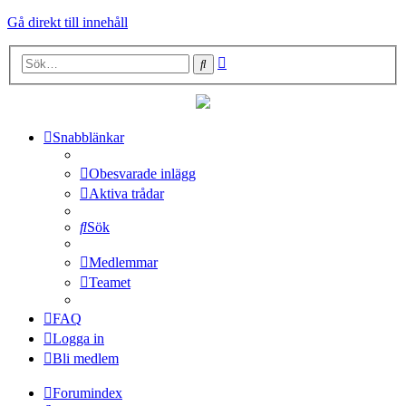
Gå direkt till innehåll
Avancerad
Sök
sökning
Snabblänkar
Obesvarade inlägg
Aktiva trådar
Sök
Medlemmar
Teamet
FAQ
Logga in
Bli medlem
Forumindex