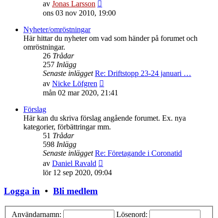
Gå
av
Jonas Larsson
till
ons 03 nov 2010, 19:00
det
senaste
Nyheter/omröstningar
inlägget
Här hittar du nyheter om vad som händer på forumet och
omröstningar.
26
Trådar
257
Inlägg
Senaste inlägget
Re: Driftstopp 23-24 januari …
Gå
av
Nicke Löfgren
till
mån 02 mar 2020, 21:41
det
senaste
Förslag
inlägget
Här kan du skriva förslag angående forumet. Ex. nya
kategorier, förbättringar mm.
51
Trådar
598
Inlägg
Senaste inlägget
Re: Företagande i Coronatid
Gå
av
Daniel Ravald
till
lör 12 sep 2020, 09:04
det
senaste
Logga in
•
Bli medlem
inlägget
Användarnamn:
Lösenord: