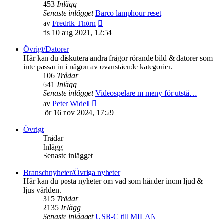
453
Inlägg
Senaste inlägget
Barco lamphour reset
Gå
av
Fredrik Thörn
till
tis 10 aug 2021, 12:54
det
senaste
Övrigt/Datorer
inlägget
Här kan du diskutera andra frågor rörande bild & datorer som
inte passar in i någon av ovanstående kategorier.
106
Trådar
641
Inlägg
Senaste inlägget
Videospelare m meny för utstä…
Gå
av
Peter Widell
till
lör 16 nov 2024, 17:29
det
senaste
Övrigt
inlägget
Trådar
Inlägg
Senaste inlägget
Branschnyheter/Övriga nyheter
Här kan du posta nyheter om vad som händer inom ljud &
ljus världen.
315
Trådar
2135
Inlägg
Senaste inlägget
USB-C till MILAN