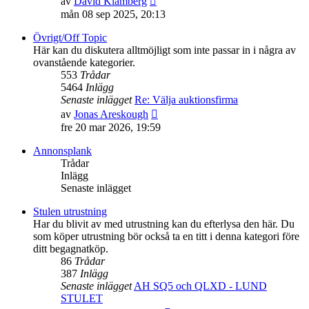
av
David Klämberg
till
mån 08 sep 2025, 20:13
det
senaste
Övrigt/Off Topic
inlägget
Här kan du diskutera alltmöjligt som inte passar in i några av
ovanstående kategorier.
553
Trådar
5464
Inlägg
Senaste inlägget
Re: Välja auktionsfirma
Gå
av
Jonas Areskough
till
fre 20 mar 2026, 19:59
det
senaste
Annonsplank
inlägget
Trådar
Inlägg
Senaste inlägget
Stulen utrustning
Har du blivit av med utrustning kan du efterlysa den här. Du
som köper utrustning bör också ta en titt i denna kategori före
ditt begagnatköp.
86
Trådar
387
Inlägg
Senaste inlägget
AH SQ5 och QLXD - LUND
STULET