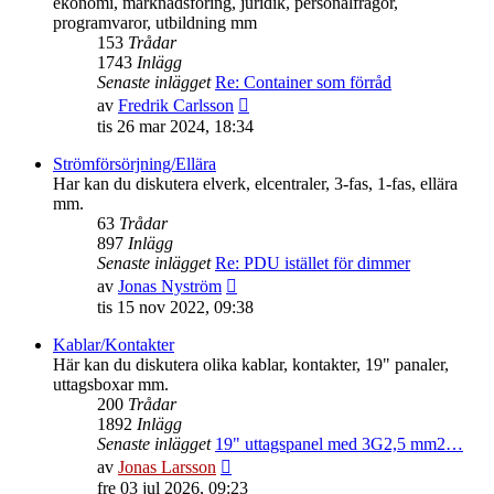
ekonomi, marknadsföring, juridik, personalfrågor,
programvaror, utbildning mm
153
Trådar
1743
Inlägg
Senaste inlägget
Re: Container som förråd
Gå
av
Fredrik Carlsson
till
tis 26 mar 2024, 18:34
det
senaste
Strömförsörjning/Ellära
inlägget
Har kan du diskutera elverk, elcentraler, 3-fas, 1-fas, ellära
mm.
63
Trådar
897
Inlägg
Senaste inlägget
Re: PDU istället för dimmer
Gå
av
Jonas Nyström
till
tis 15 nov 2022, 09:38
det
senaste
Kablar/Kontakter
inlägget
Här kan du diskutera olika kablar, kontakter, 19" panaler,
uttagsboxar mm.
200
Trådar
1892
Inlägg
Senaste inlägget
19" uttagspanel med 3G2,5 mm2…
Gå
av
Jonas Larsson
till
fre 03 jul 2026, 09:23