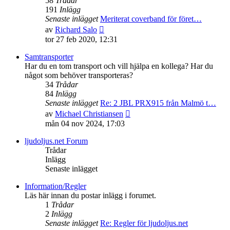
58
Trådar
191
Inlägg
Senaste inlägget
Meriterat coverband för föret…
Gå
av
Richard Salo
till
tor 27 feb 2020, 12:31
det
senaste
Samtransporter
inlägget
Har du en tom transport och vill hjälpa en kollega? Har du
något som behöver transporteras?
34
Trådar
84
Inlägg
Senaste inlägget
Re: 2 JBL PRX915 från Malmö t…
Gå
av
Michael Christiansen
till
mån 04 nov 2024, 17:03
det
senaste
ljudoljus.net Forum
inlägget
Trådar
Inlägg
Senaste inlägget
Information/Regler
Läs här innan du postar inlägg i forumet.
1
Trådar
2
Inlägg
Senaste inlägget
Re: Regler för ljudoljus.net