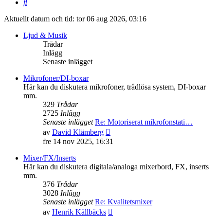
Sök
Aktuellt datum och tid: tor 06 aug 2026, 03:16
Ljud & Musik
Trådar
Inlägg
Senaste inlägget
Mikrofoner/DI-boxar
Här kan du diskutera mikrofoner, trådlösa system, DI-boxar
mm.
329
Trådar
2725
Inlägg
Senaste inlägget
Re: Motoriserat mikrofonstati…
Gå
av
David Klämberg
till
fre 14 nov 2025, 16:31
det
senaste
Mixer/FX/Inserts
inlägget
Här kan du diskutera digitala/analoga mixerbord, FX, inserts
mm.
376
Trådar
3028
Inlägg
Senaste inlägget
Re: Kvalitetsmixer
Gå
av
Henrik Källbäcks