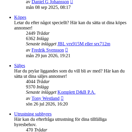
Gå
av
Daniel G Johansson
till
mån 08 sep 2025, 08:17
det
senaste
Köpes
inlägget
Letar du efter något speciellt? Här kan du sätta ut dina köpes
annonser!
2449
Trådar
6362
Inlägg
Senaste inlägget
JBL vrx915M eller srx712m
Gå
av
Fredrik Svensson
till
mån 29 jun 2026, 19:21
det
senaste
Säljes
inlägget
Har du prylar liggandes som du vill bli av med? Här kan du
sätta ut dina säljes annonser!
4044
Trådar
9370
Inlägg
Senaste inlägget
Komplett D&B P.A.
Gå
av
Tony Westland
till
sön 26 jul 2026, 16:20
det
senaste
Utrustning subhyres
inlägget
Här kan du efterfråga utrustning för dina tillfälliga
hyresbehov.
470
Trådar