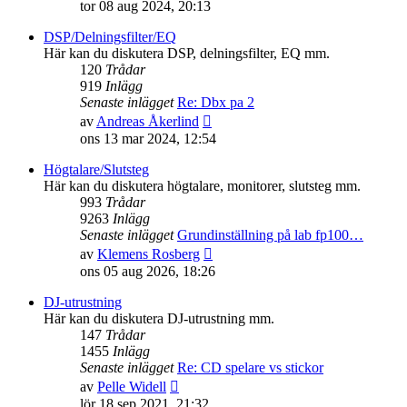
till
tor 08 aug 2024, 20:13
det
senaste
DSP/Delningsfilter/EQ
inlägget
Här kan du diskutera DSP, delningsfilter, EQ mm.
120
Trådar
919
Inlägg
Senaste inlägget
Re: Dbx pa 2
Gå
av
Andreas Åkerlind
till
ons 13 mar 2024, 12:54
det
senaste
Högtalare/Slutsteg
inlägget
Här kan du diskutera högtalare, monitorer, slutsteg mm.
993
Trådar
9263
Inlägg
Senaste inlägget
Grundinställning på lab fp100…
Gå
av
Klemens Rosberg
till
ons 05 aug 2026, 18:26
det
senaste
DJ-utrustning
inlägget
Här kan du diskutera DJ-utrustning mm.
147
Trådar
1455
Inlägg
Senaste inlägget
Re: CD spelare vs stickor
Gå
av
Pelle Widell
till
lör 18 sep 2021, 21:32