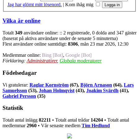
Jag har glömt mitt lösenord.
|
Kom ihåg mig
Vilka är online
Totalt
349
användare online: :: 2 registrerade, 0 dolda and 347 gäster
(baserat på aktiva användare under de senaste 5 minuterna)
Flest användare online samtidigt:
8306
, mån 23 mar 2026, 12:30
Medlemmar online:
Bing [Bot]
,
Google [Bot]
Förklaring:
Administratörer
,
Globala moderatorer
Födelsedagar
Vi gratulerar:
Raglar Kornström
(67),
Björn Arnason
(64),
Lars
Samuelsson
(53),
Johan Holmqvist
(43),
Joakim Svärdh
(41),
Gabriel Persson
(35)
Statistik
Totalt antal inlägg
82211
• Totalt antal trådar
14204
• Totalt antal
medlemmar
2960
• Vår senaste medlem
Tim Hedlund