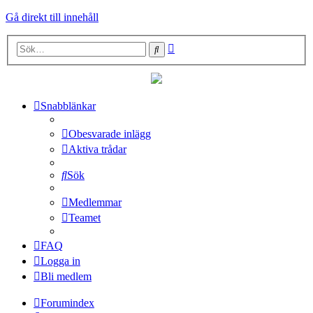
Gå direkt till innehåll
Avancerad
Sök
sökning
Snabblänkar
Obesvarade inlägg
Aktiva trådar
Sök
Medlemmar
Teamet
FAQ
Logga in
Bli medlem
Forumindex