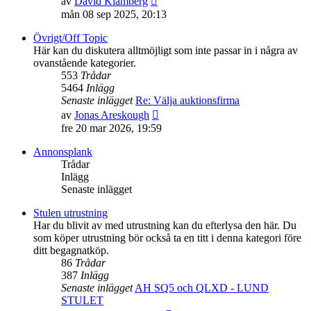
av
David Klämberg
till
mån 08 sep 2025, 20:13
det
senaste
Övrigt/Off Topic
inlägget
Här kan du diskutera alltmöjligt som inte passar in i några av
ovanstående kategorier.
553
Trådar
5464
Inlägg
Senaste inlägget
Re: Välja auktionsfirma
Gå
av
Jonas Areskough
till
fre 20 mar 2026, 19:59
det
senaste
Annonsplank
inlägget
Trådar
Inlägg
Senaste inlägget
Stulen utrustning
Har du blivit av med utrustning kan du efterlysa den här. Du
som köper utrustning bör också ta en titt i denna kategori före
ditt begagnatköp.
86
Trådar
387
Inlägg
Senaste inlägget
AH SQ5 och QLXD - LUND
STULET