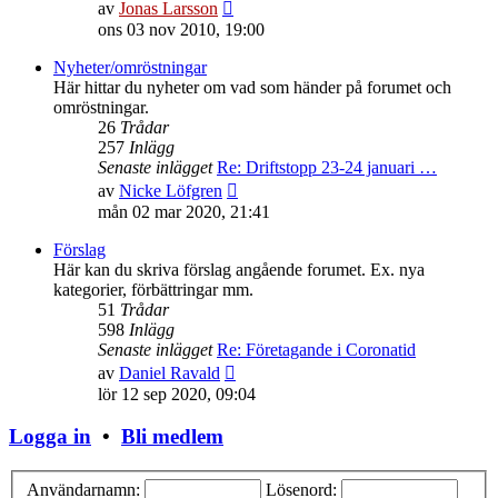
Gå
av
Jonas Larsson
till
ons 03 nov 2010, 19:00
det
senaste
Nyheter/omröstningar
inlägget
Här hittar du nyheter om vad som händer på forumet och
omröstningar.
26
Trådar
257
Inlägg
Senaste inlägget
Re: Driftstopp 23-24 januari …
Gå
av
Nicke Löfgren
till
mån 02 mar 2020, 21:41
det
senaste
Förslag
inlägget
Här kan du skriva förslag angående forumet. Ex. nya
kategorier, förbättringar mm.
51
Trådar
598
Inlägg
Senaste inlägget
Re: Företagande i Coronatid
Gå
av
Daniel Ravald
till
lör 12 sep 2020, 09:04
det
senaste
Logga in
•
Bli medlem
inlägget
Användarnamn:
Lösenord: