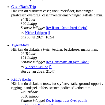
det
senaste
Casar/Rack/Tejp
inlägget
Här kan du diskutera casar, rack, racklådor, inredningar,
plastcasar, överdrag, case/inventariemärkningar, gaffatejp mm.
94
Trådar
820
Inlägg
Senaste inlägget
Re: Runt 10mm bred eltejp?
Gå
av
Nicke Löfgren
till
ons 03 jul 2024, 16:54
det
senaste
Tyger/Matta
inlägget
Här kan du diskutera tyger, textiler, backdrops, mattor mm.
26
Trådar
171
Inlägg
Senaste inlägget
Re: Dansmatta att hyra/ låna?
Gå
av
Vincent Eklund
till
sön 22 jan 2023, 21:47
det
senaste
Rigg/Säkerhet
inlägget
Här kan du diskutera tross, trosslyftare, stativ, groundsupports,
rigging, handspel, telfers, scener, podier, säkerhet mm.
249
Trådar
3036
Inlägg
Senaste inlägget
Re: Hänga truss över publik
Gå