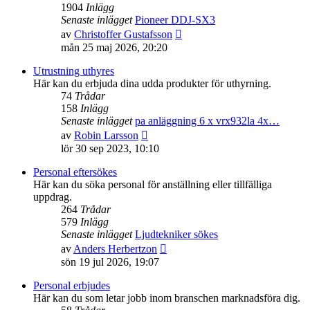
1904
Inlägg
Senaste inlägget
Pioneer DDJ-SX3
Gå
av
Christoffer Gustafsson
till
mån 25 maj 2026, 20:20
det
senaste
Utrustning uthyres
inlägget
Här kan du erbjuda dina udda produkter för uthyrning.
74
Trådar
158
Inlägg
Senaste inlägget
pa anläggning 6 x vrx932la 4x…
Gå
av
Robin Larsson
till
lör 30 sep 2023, 10:10
det
senaste
Personal eftersökes
inlägget
Här kan du söka personal för anställning eller tillfälliga
uppdrag.
264
Trådar
579
Inlägg
Senaste inlägget
Ljudtekniker sökes
Gå
av
Anders Herbertzon
till
sön 19 jul 2026, 19:07
det
senaste
Personal erbjudes
inlägget
Här kan du som letar jobb inom branschen marknadsföra dig.