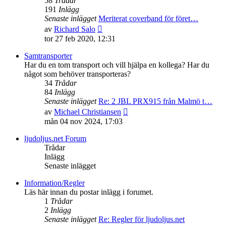
58
Trådar
191
Inlägg
Senaste inlägget
Meriterat coverband för föret…
Gå
av
Richard Salo
till
tor 27 feb 2020, 12:31
det
senaste
Samtransporter
inlägget
Har du en tom transport och vill hjälpa en kollega? Har du
något som behöver transporteras?
34
Trådar
84
Inlägg
Senaste inlägget
Re: 2 JBL PRX915 från Malmö t…
Gå
av
Michael Christiansen
till
mån 04 nov 2024, 17:03
det
senaste
ljudoljus.net Forum
inlägget
Trådar
Inlägg
Senaste inlägget
Information/Regler
Läs här innan du postar inlägg i forumet.
1
Trådar
2
Inlägg
Senaste inlägget
Re: Regler för ljudoljus.net