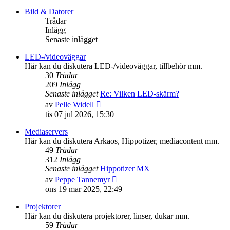
det
senaste
Bild & Datorer
inlägget
Trådar
Inlägg
Senaste inlägget
LED-/videoväggar
Här kan du diskutera LED-/videoväggar, tillbehör mm.
30
Trådar
209
Inlägg
Senaste inlägget
Re: Vilken LED-skärm?
Gå
av
Pelle Widell
till
tis 07 jul 2026, 15:30
det
senaste
Mediaservers
inlägget
Här kan du diskutera Arkaos, Hippotizer, mediacontent mm.
49
Trådar
312
Inlägg
Senaste inlägget
Hippotizer MX
Gå
av
Peppe Tannemyr
till
ons 19 mar 2025, 22:49
det
senaste
Projektorer
inlägget
Här kan du diskutera projektorer, linser, dukar mm.
59
Trådar