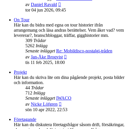
Gå
av
Daniel Ravald
till
tor 04 jun 2026, 09:45
det
senaste
On Tour
inlägget
Här kan du bidra med egna on tour historier ifrån
arrangemang och läsa andras berättelser. Vem åker vad? vem
levererar?, branschbloggar, träffar, gigghistorier mm.
309
Trådar
5262
Inlägg
Senaste inlägget
Re: Mobildisco-nostalgi-tråden
Gå
av
Jan-Åke Broqvist
till
tis 11 feb 2025, 18:00
det
senaste
Projekt
inlägget
Här kan du skriva lite om dina pågående projekt, posta bilder
och information.
44
Trådar
712
Inlägg
Senaste inlägget
IWACO
Gå
av
Nicke Löfgren
till
sön 10 apr 2022, 22:53
det
senaste
Företagande
inlägget
Här kan du diskutera företagsfrågor såsom drift, försäkringar,