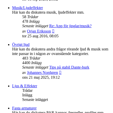
det
senaste
Musik/Ljudeffekter
inlägget
Här kan du diskutera musik, ljudeffekter mm.
58
Trådar
478
Inlägg
Senaste inlägget
Re: App för jinglar/musik?
Gå
av
Orjan Eriksson
till
tor 25 aug 2016, 08:05
det
senaste
Övrigt ljud
inlägget
Här kan du diskutera andra frågor rörande ljud & musik som
inte passar in i någon av ovanstående kategorier.
483
Trådar
4400
Inlägg
Senaste inlägget
Tips på stabil Dante-burk
Gå
av
Johannes Nordgren
till
ons 21 maj 2025, 19:12
det
senaste
Ljus & Effekter
inlägget
Trådar
Inlägg
Senaste inlägget
Fasta armaturer
Här kan du diskutera PAR-kannor, fresneller, profiler mm.