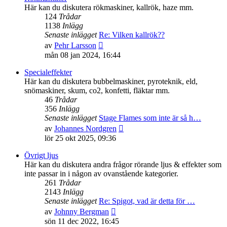
inlägget
Här kan du diskutera rökmaskiner, kallrök, haze mm.
124
Trådar
1138
Inlägg
Senaste inlägget
Re: Vilken kallrök??
Gå
av
Pehr Larsson
till
mån 08 jan 2024, 16:44
det
senaste
Specialeffekter
inlägget
Här kan du diskutera bubbelmaskiner, pyroteknik, eld,
snömaskiner, skum, co2, konfetti, fläktar mm.
46
Trådar
356
Inlägg
Senaste inlägget
Stage Flames som inte är så h…
Gå
av
Johannes Nordgren
till
lör 25 okt 2025, 09:36
det
senaste
Övrigt ljus
inlägget
Här kan du diskutera andra frågor rörande ljus & effekter som
inte passar in i någon av ovanstående kategorier.
261
Trådar
2143
Inlägg
Senaste inlägget
Re: Spigot, vad är detta för …
Gå
av
Johnny Bergman
till
sön 11 dec 2022, 16:45