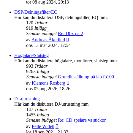
till
tor 08 aug 2024, 20:13
det
senaste
DSP/Delningsfilter/EQ
inlägget
Här kan du diskutera DSP, delningsfilter, EQ mm.
120
Trådar
919
Inlägg
Senaste inlägget
Re: Dbx pa 2
Gå
av
Andreas Åkerlind
till
ons 13 mar 2024, 12:54
det
senaste
Högtalare/Slutsteg
inlägget
Här kan du diskutera högtalare, monitorer, slutsteg mm.
993
Trådar
9263
Inlägg
Senaste inlägget
Grundinställning på lab fp100…
Gå
av
Klemens Rosberg
till
ons 05 aug 2026, 18:26
det
senaste
DJ-utrustning
inlägget
Här kan du diskutera DJ-utrustning mm.
147
Trådar
1455
Inlägg
Senaste inlägget
Re: CD spelare vs stickor
Gå
av
Pelle Widell
till
lör 18 sep 2021, 21:32