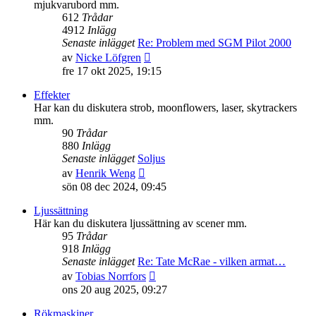
mjukvarubord mm.
612
Trådar
4912
Inlägg
Senaste inlägget
Re: Problem med SGM Pilot 2000
Gå
av
Nicke Löfgren
till
fre 17 okt 2025, 19:15
det
senaste
Effekter
inlägget
Har kan du diskutera strob, moonflowers, laser, skytrackers
mm.
90
Trådar
880
Inlägg
Senaste inlägget
Soljus
Gå
av
Henrik Weng
till
sön 08 dec 2024, 09:45
det
senaste
Ljussättning
inlägget
Här kan du diskutera ljussättning av scener mm.
95
Trådar
918
Inlägg
Senaste inlägget
Re: Tate McRae - vilken armat…
Gå
av
Tobias Norrfors
till
ons 20 aug 2025, 09:27
det
senaste
Rökmaskiner