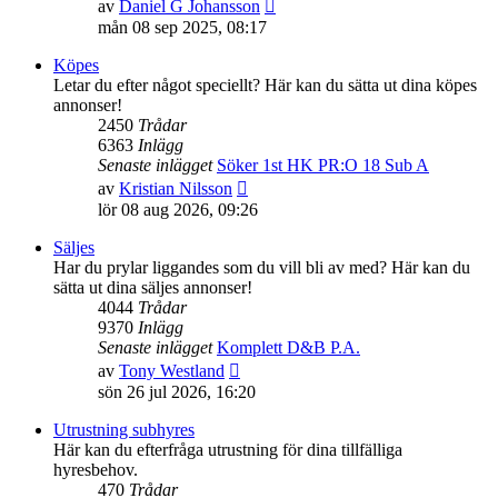
Gå
av
Daniel G Johansson
till
mån 08 sep 2025, 08:17
det
senaste
Köpes
inlägget
Letar du efter något speciellt? Här kan du sätta ut dina köpes
annonser!
2450
Trådar
6363
Inlägg
Senaste inlägget
Söker 1st HK PR:O 18 Sub A
Gå
av
Kristian Nilsson
till
lör 08 aug 2026, 09:26
det
senaste
Säljes
inlägget
Har du prylar liggandes som du vill bli av med? Här kan du
sätta ut dina säljes annonser!
4044
Trådar
9370
Inlägg
Senaste inlägget
Komplett D&B P.A.
Gå
av
Tony Westland
till
sön 26 jul 2026, 16:20
det
senaste
Utrustning subhyres
inlägget
Här kan du efterfråga utrustning för dina tillfälliga
hyresbehov.
470
Trådar