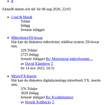
Sök
Aktuellt datum och tid: lör 08 aug 2026, 22:03
Ljud & Musik
Trådar
Inlägg
Senaste inlägget
Mikrofoner/DI-boxar
Här kan du diskutera mikrofoner, trådlösa system, DI-boxar
mm.
329
Trådar
2725
Inlägg
Senaste inlägget
Re: Motoriserat mikrofonstati…
Gå
av
David Klämberg
till
fre 14 nov 2025, 16:31
det
senaste
Mixer/FX/Inserts
inlägget
Här kan du diskutera digitala/analoga mixerbord, FX, inserts
mm.
376
Trådar
3028
Inlägg
Senaste inlägget
Re: Kvalitetsmixer
Gå
av
Henrik Källbäcks