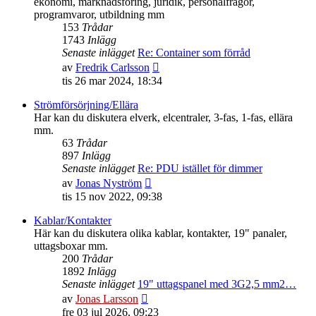
ekonomi, marknadsföring, juridik, personalfrågor,
programvaror, utbildning mm
153
Trådar
1743
Inlägg
Senaste inlägget
Re: Container som förråd
Gå
av
Fredrik Carlsson
till
tis 26 mar 2024, 18:34
det
senaste
Strömförsörjning/Ellära
inlägget
Har kan du diskutera elverk, elcentraler, 3-fas, 1-fas, ellära
mm.
63
Trådar
897
Inlägg
Senaste inlägget
Re: PDU istället för dimmer
Gå
av
Jonas Nyström
till
tis 15 nov 2022, 09:38
det
senaste
Kablar/Kontakter
inlägget
Här kan du diskutera olika kablar, kontakter, 19" panaler,
uttagsboxar mm.
200
Trådar
1892
Inlägg
Senaste inlägget
19" uttagspanel med 3G2,5 mm2…
Gå
av
Jonas Larsson
till
fre 03 jul 2026, 09:23