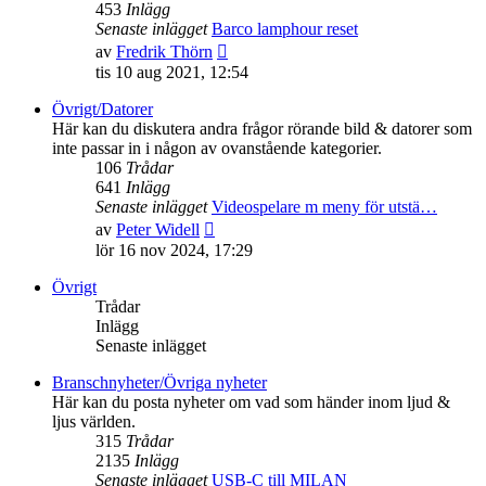
453
Inlägg
Senaste inlägget
Barco lamphour reset
Gå
av
Fredrik Thörn
till
tis 10 aug 2021, 12:54
det
senaste
Övrigt/Datorer
inlägget
Här kan du diskutera andra frågor rörande bild & datorer som
inte passar in i någon av ovanstående kategorier.
106
Trådar
641
Inlägg
Senaste inlägget
Videospelare m meny för utstä…
Gå
av
Peter Widell
till
lör 16 nov 2024, 17:29
det
senaste
Övrigt
inlägget
Trådar
Inlägg
Senaste inlägget
Branschnyheter/Övriga nyheter
Här kan du posta nyheter om vad som händer inom ljud &
ljus världen.
315
Trådar
2135
Inlägg
Senaste inlägget
USB-C till MILAN