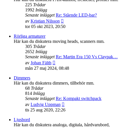
225
Trådar
1992
Inlägg
Senaste inlägget
Re: Stående LED-bar?
Gå
av
Kristian Nilsson
till
tor 05 okt 2023, 20:50
det
senaste
Rörliga armaturer
inlägget
Här kan du diskutera moving heads, scanners mm.
305
Trådar
2652
Inlägg
Senaste inlägget
Re: Martin Era 150 Vs Claypak…
Gå
av
Johan Fälth
till
mån 27 maj 2024, 08:48
det
senaste
Dimmers
inlägget
Här kan du diskutera dimmers, tillbehör mm.
68
Trådar
814
Inlägg
Senaste inlägget
Re: Kompakt switchpack
Gå
av
Ludvig Uppman
till
tis 25 aug 2020, 22:26
det
senaste
Ljusbord
inlägget
Här kan du diskutera analoga, digitala, hårdvarubord,