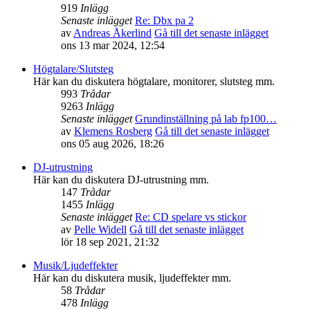
919
Inlägg
Senaste inlägget
Re: Dbx pa 2
av
Andreas Åkerlind
Gå till det senaste inlägget
ons 13 mar 2024, 12:54
Högtalare/Slutsteg
Här kan du diskutera högtalare, monitorer, slutsteg mm.
993
Trådar
9263
Inlägg
Senaste inlägget
Grundinställning på lab fp100…
av
Klemens Rosberg
Gå till det senaste inlägget
ons 05 aug 2026, 18:26
DJ-utrustning
Här kan du diskutera DJ-utrustning mm.
147
Trådar
1455
Inlägg
Senaste inlägget
Re: CD spelare vs stickor
av
Pelle Widell
Gå till det senaste inlägget
lör 18 sep 2021, 21:32
Musik/Ljudeffekter
Här kan du diskutera musik, ljudeffekter mm.
58
Trådar
478
Inlägg