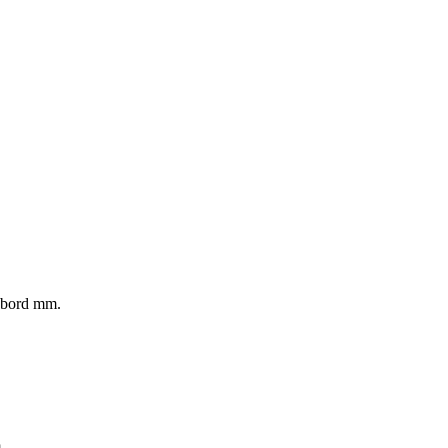
rubord mm.
.