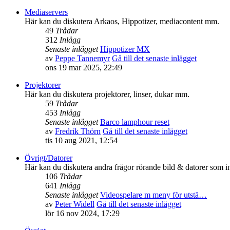
Mediaservers
Här kan du diskutera Arkaos, Hippotizer, mediacontent mm.
49
Trådar
312
Inlägg
Senaste inlägget
Hippotizer MX
av
Peppe Tannemyr
Gå till det senaste inlägget
ons 19 mar 2025, 22:49
Projektorer
Här kan du diskutera projektorer, linser, dukar mm.
59
Trådar
453
Inlägg
Senaste inlägget
Barco lamphour reset
av
Fredrik Thörn
Gå till det senaste inlägget
tis 10 aug 2021, 12:54
Övrigt/Datorer
Här kan du diskutera andra frågor rörande bild & datorer som in
106
Trådar
641
Inlägg
Senaste inlägget
Videospelare m meny för utstä…
av
Peter Widell
Gå till det senaste inlägget
lör 16 nov 2024, 17:29