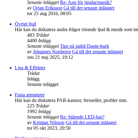
Senaste inlägget
Re: App för jinglar/musik?
av
Orjan Eriksson
Gå till det senaste inlägget
tor 25 aug 2016, 08:05
Övrigt ljud
Här kan du diskutera andra frågor rörande ljud & musik som int
483
Trådar
4400
Inlägg
Senaste inlägget
Tips på stabil Dante-burk
av
Johannes Nordgren
Gå till det senaste inlägget
ons 21 maj 2025, 19:12
Ljus & Effekter
Trådar
Inlägg
Senaste inlägget
Fasta armaturer
Här kan du diskutera PAR-kannor, fresneller, profiler mm.
225
Trådar
1992
Inlägg
Senaste inlägget
Re: Stående LED-bar?
av
Kristian Nilsson
Gå till det senaste inlägget
tor 05 okt 2023, 20:50