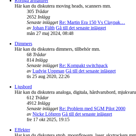
Rörliga armaturer
Här kan du diskutera moving heads, scanners mm.
305
Trådar
2652
Inlägg
Senaste inlägget
Re: Martin Era 150 Vs Claypak…
av
Johan Fälth
Gå till det senaste inlägget
mån 27 maj 2024, 08:48
Dimmers
Här kan du diskutera dimmers, tillbehör mm.
68
Trådar
814
Inlägg
Senaste inlägget
Re: Kompakt switchpack
av
Ludvig Uppman
Gå till det senaste inlägget
tis 25 aug 2020, 22:26
Ljusbord
Här kan du diskutera analoga, digitala, hårdvarubord, mjukva
612
Trådar
4912
Inlägg
Senaste inlägget
Re: Problem med SGM Pilot 2000
av
Nicke Löfgren
Gå till det senaste inlägget
fre 17 okt 2025, 19:15
Effekter
Har kan du diskutera strob, moonflowers, laser, skytrackers mm