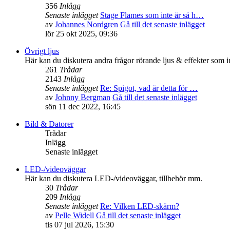
356
Inlägg
Senaste inlägget
Stage Flames som inte är så h…
av
Johannes Nordgren
Gå till det senaste inlägget
lör 25 okt 2025, 09:36
Övrigt ljus
Här kan du diskutera andra frågor rörande ljus & effekter som i
261
Trådar
2143
Inlägg
Senaste inlägget
Re: Spigot, vad är detta för …
av
Johnny Bergman
Gå till det senaste inlägget
sön 11 dec 2022, 16:45
Bild & Datorer
Trådar
Inlägg
Senaste inlägget
LED-/videoväggar
Här kan du diskutera LED-/videoväggar, tillbehör mm.
30
Trådar
209
Inlägg
Senaste inlägget
Re: Vilken LED-skärm?
av
Pelle Widell
Gå till det senaste inlägget
tis 07 jul 2026, 15:30