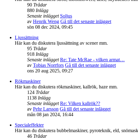
90
Trådar
880
Inlägg
Senaste inlägget
Soljus
av
Henrik Weng
Gå till det senaste inlägget
sön 08 dec 2024, 09:45
Ljussättning
Här kan du diskutera ljussättning av scener mm.
95
Trådar
918
Inlägg
Senaste inlägget
Re: Tate McRae - vilken armat…
av
Tobias Norrfors
Gå till det senaste inlägget
ons 20 aug 2025, 09:27
Rökmaskiner
Här kan du diskutera rökmaskiner, kallrök, haze mm.
124
Trådar
1138
Inlägg
Senaste inlägget
Re: Vilken kallrök??
av
Pehr Larsson
Gå till det senaste inlägget
mån 08 jan 2024, 16:44
Specialeffekter
Här kan du diskutera bubbelmaskiner, pyroteknik, eld, snömaski
46
Trådar