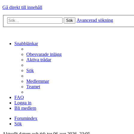
Gå direkt till innehåll
Avancerad sökning
Sök
Snabblänkar
Obesvarade inlägg
Aktiva trådar
Sök
Medlemmar
Teamet
FAQ
Logga in
Bli medlem
Forumindex
Sök
Aktuellt datum och tid: tor 06 aug 2026, 23:05