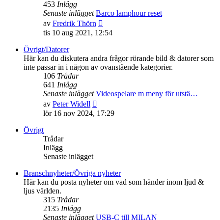
453
Inlägg
Senaste inlägget
Barco lamphour reset
Gå
av
Fredrik Thörn
till
tis 10 aug 2021, 12:54
det
senaste
Övrigt/Datorer
inlägget
Här kan du diskutera andra frågor rörande bild & datorer som
inte passar in i någon av ovanstående kategorier.
106
Trådar
641
Inlägg
Senaste inlägget
Videospelare m meny för utstä…
Gå
av
Peter Widell
till
lör 16 nov 2024, 17:29
det
senaste
Övrigt
inlägget
Trådar
Inlägg
Senaste inlägget
Branschnyheter/Övriga nyheter
Här kan du posta nyheter om vad som händer inom ljud &
ljus världen.
315
Trådar
2135
Inlägg
Senaste inlägget
USB-C till MILAN