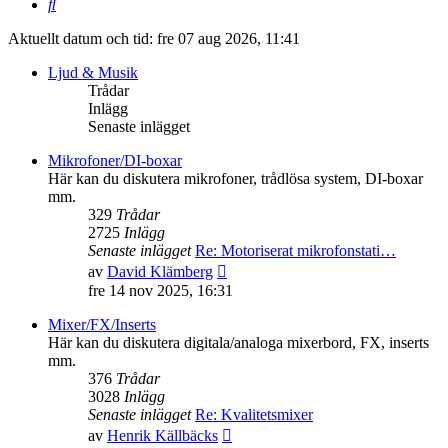
Sök
Aktuellt datum och tid: fre 07 aug 2026, 11:41
Ljud & Musik
Trådar
Inlägg
Senaste inlägget
Mikrofoner/DI-boxar
Här kan du diskutera mikrofoner, trådlösa system, DI-boxar
mm.
329
Trådar
2725
Inlägg
Senaste inlägget
Re: Motoriserat mikrofonstati…
Gå
av
David Klämberg
till
fre 14 nov 2025, 16:31
det
senaste
Mixer/FX/Inserts
inlägget
Här kan du diskutera digitala/analoga mixerbord, FX, inserts
mm.
376
Trådar
3028
Inlägg
Senaste inlägget
Re: Kvalitetsmixer
Gå
av
Henrik Källbäcks