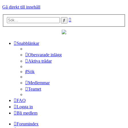
Gå direkt till innehåll
Avancerad
Sök
sökning
Snabblänkar
Obesvarade inlägg
Aktiva trådar
Sök
Medlemmar
Teamet
FAQ
Logga in
Bli medlem
Forumindex