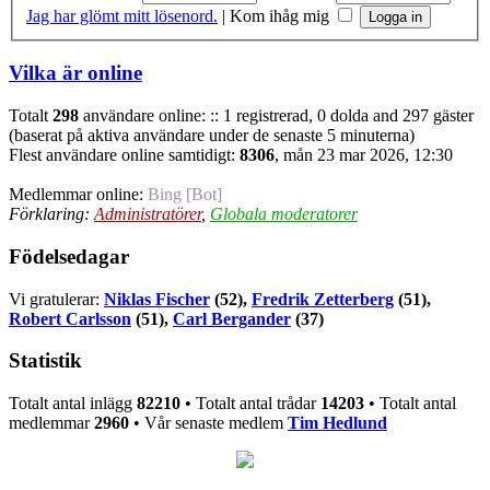
Jag har glömt mitt lösenord.
|
Kom ihåg mig
Vilka är online
Totalt
298
användare online: :: 1 registrerad, 0 dolda and 297 gäster
(baserat på aktiva användare under de senaste 5 minuterna)
Flest användare online samtidigt:
8306
, mån 23 mar 2026, 12:30
Medlemmar online:
Bing [Bot]
Förklaring:
Administratörer
,
Globala moderatorer
Födelsedagar
Vi gratulerar:
Niklas Fischer
(52),
Fredrik Zetterberg
(51),
Robert Carlsson
(51),
Carl Bergander
(37)
Statistik
Totalt antal inlägg
82210
• Totalt antal trådar
14203
• Totalt antal
medlemmar
2960
• Vår senaste medlem
Tim Hedlund