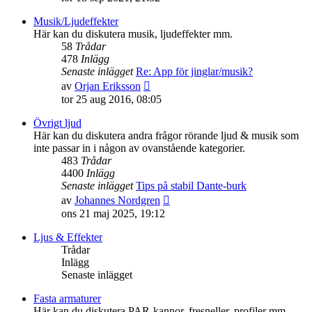
det
senaste
Musik/Ljudeffekter
inlägget
Här kan du diskutera musik, ljudeffekter mm.
58
Trådar
478
Inlägg
Senaste inlägget
Re: App för jinglar/musik?
Gå
av
Orjan Eriksson
till
tor 25 aug 2016, 08:05
det
senaste
Övrigt ljud
inlägget
Här kan du diskutera andra frågor rörande ljud & musik som
inte passar in i någon av ovanstående kategorier.
483
Trådar
4400
Inlägg
Senaste inlägget
Tips på stabil Dante-burk
Gå
av
Johannes Nordgren
till
ons 21 maj 2025, 19:12
det
senaste
Ljus & Effekter
inlägget
Trådar
Inlägg
Senaste inlägget
Fasta armaturer
Här kan du diskutera PAR-kannor, fresneller, profiler mm.