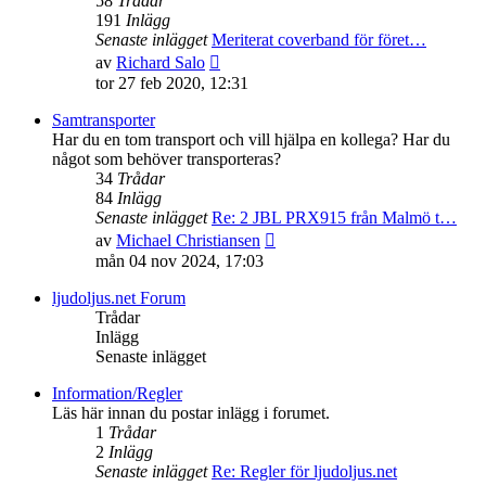
58
Trådar
191
Inlägg
Senaste inlägget
Meriterat coverband för föret…
Gå
av
Richard Salo
till
tor 27 feb 2020, 12:31
det
senaste
Samtransporter
inlägget
Har du en tom transport och vill hjälpa en kollega? Har du
något som behöver transporteras?
34
Trådar
84
Inlägg
Senaste inlägget
Re: 2 JBL PRX915 från Malmö t…
Gå
av
Michael Christiansen
till
mån 04 nov 2024, 17:03
det
senaste
ljudoljus.net Forum
inlägget
Trådar
Inlägg
Senaste inlägget
Information/Regler
Läs här innan du postar inlägg i forumet.
1
Trådar
2
Inlägg
Senaste inlägget
Re: Regler för ljudoljus.net