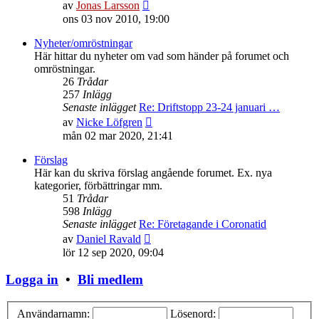
Gå
av
Jonas Larsson
till
ons 03 nov 2010, 19:00
det
senaste
Nyheter/omröstningar
inlägget
Här hittar du nyheter om vad som händer på forumet och
omröstningar.
26
Trådar
257
Inlägg
Senaste inlägget
Re: Driftstopp 23-24 januari …
Gå
av
Nicke Löfgren
till
mån 02 mar 2020, 21:41
det
senaste
Förslag
inlägget
Här kan du skriva förslag angående forumet. Ex. nya
kategorier, förbättringar mm.
51
Trådar
598
Inlägg
Senaste inlägget
Re: Företagande i Coronatid
Gå
av
Daniel Ravald
till
lör 12 sep 2020, 09:04
det
senaste
Logga in
•
Bli medlem
inlägget
Användarnamn:
Lösenord: