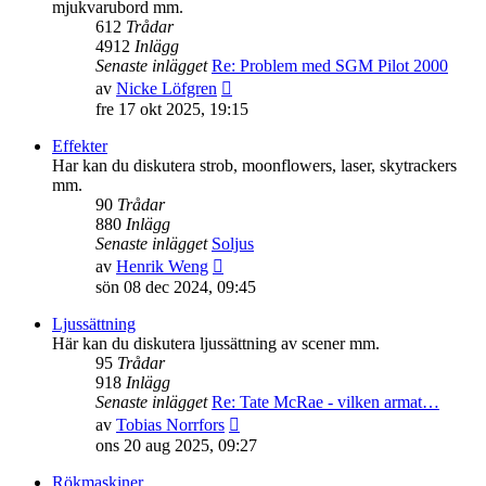
mjukvarubord mm.
612
Trådar
4912
Inlägg
Senaste inlägget
Re: Problem med SGM Pilot 2000
Gå
av
Nicke Löfgren
till
fre 17 okt 2025, 19:15
det
senaste
Effekter
inlägget
Har kan du diskutera strob, moonflowers, laser, skytrackers
mm.
90
Trådar
880
Inlägg
Senaste inlägget
Soljus
Gå
av
Henrik Weng
till
sön 08 dec 2024, 09:45
det
senaste
Ljussättning
inlägget
Här kan du diskutera ljussättning av scener mm.
95
Trådar
918
Inlägg
Senaste inlägget
Re: Tate McRae - vilken armat…
Gå
av
Tobias Norrfors
till
ons 20 aug 2025, 09:27
det
senaste
Rökmaskiner