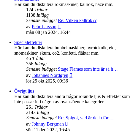
inlägget
Här kan du diskutera rökmaskiner, kallrök, haze mm.
124
Trådar
1138
Inlägg
Senaste inlägget
Re: Vilken kallrök??
Gå
av
Pehr Larsson
till
mån 08 jan 2024, 16:44
det
senaste
Specialeffekter
inlägget
Här kan du diskutera bubbelmaskiner, pyroteknik, eld,
snömaskiner, skum, co2, konfetti, fläktar mm.
46
Trådar
356
Inlägg
Senaste inlägget
Stage Flames som inte är så h…
Gå
av
Johannes Nordgren
till
lör 25 okt 2025, 09:36
det
senaste
Övrigt ljus
inlägget
Här kan du diskutera andra frågor rörande ljus & effekter som
inte passar in i någon av ovanstående kategorier.
261
Trådar
2143
Inlägg
Senaste inlägget
Re: Spigot, vad är detta för …
Gå
av
Johnny Bergman
till
sön 11 dec 2022, 16:45