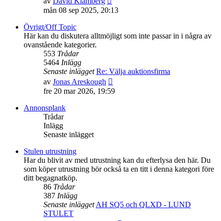
av
David Klämberg
till
mån 08 sep 2025, 20:13
det
senaste
Övrigt/Off Topic
inlägget
Här kan du diskutera alltmöjligt som inte passar in i några av
ovanstående kategorier.
553
Trådar
5464
Inlägg
Senaste inlägget
Re: Välja auktionsfirma
Gå
av
Jonas Areskough
till
fre 20 mar 2026, 19:59
det
senaste
Annonsplank
inlägget
Trådar
Inlägg
Senaste inlägget
Stulen utrustning
Har du blivit av med utrustning kan du efterlysa den här. Du
som köper utrustning bör också ta en titt i denna kategori före
ditt begagnatköp.
86
Trådar
387
Inlägg
Senaste inlägget
AH SQ5 och QLXD - LUND
STULET