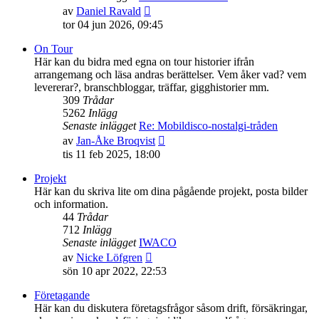
Gå
av
Daniel Ravald
till
tor 04 jun 2026, 09:45
det
senaste
On Tour
inlägget
Här kan du bidra med egna on tour historier ifrån
arrangemang och läsa andras berättelser. Vem åker vad? vem
levererar?, branschbloggar, träffar, gigghistorier mm.
309
Trådar
5262
Inlägg
Senaste inlägget
Re: Mobildisco-nostalgi-tråden
Gå
av
Jan-Åke Broqvist
till
tis 11 feb 2025, 18:00
det
senaste
Projekt
inlägget
Här kan du skriva lite om dina pågående projekt, posta bilder
och information.
44
Trådar
712
Inlägg
Senaste inlägget
IWACO
Gå
av
Nicke Löfgren
till
sön 10 apr 2022, 22:53
det
senaste
Företagande
inlägget
Här kan du diskutera företagsfrågor såsom drift, försäkringar,