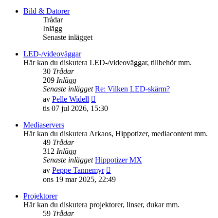
det
senaste
Bild & Datorer
inlägget
Trådar
Inlägg
Senaste inlägget
LED-/videoväggar
Här kan du diskutera LED-/videoväggar, tillbehör mm.
30
Trådar
209
Inlägg
Senaste inlägget
Re: Vilken LED-skärm?
Gå
av
Pelle Widell
till
tis 07 jul 2026, 15:30
det
senaste
Mediaservers
inlägget
Här kan du diskutera Arkaos, Hippotizer, mediacontent mm.
49
Trådar
312
Inlägg
Senaste inlägget
Hippotizer MX
Gå
av
Peppe Tannemyr
till
ons 19 mar 2025, 22:49
det
senaste
Projektorer
inlägget
Här kan du diskutera projektorer, linser, dukar mm.
59
Trådar