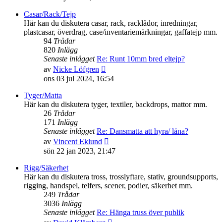
det
senaste
Casar/Rack/Tejp
inlägget
Här kan du diskutera casar, rack, racklådor, inredningar,
plastcasar, överdrag, case/inventariemärkningar, gaffatejp mm.
94
Trådar
820
Inlägg
Senaste inlägget
Re: Runt 10mm bred eltejp?
Gå
av
Nicke Löfgren
till
ons 03 jul 2024, 16:54
det
senaste
Tyger/Matta
inlägget
Här kan du diskutera tyger, textiler, backdrops, mattor mm.
26
Trådar
171
Inlägg
Senaste inlägget
Re: Dansmatta att hyra/ låna?
Gå
av
Vincent Eklund
till
sön 22 jan 2023, 21:47
det
senaste
Rigg/Säkerhet
inlägget
Här kan du diskutera tross, trosslyftare, stativ, groundsupports,
rigging, handspel, telfers, scener, podier, säkerhet mm.
249
Trådar
3036
Inlägg
Senaste inlägget
Re: Hänga truss över publik
Gå