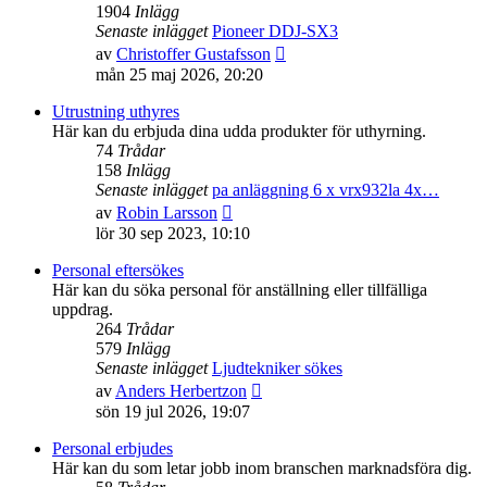
1904
Inlägg
Senaste inlägget
Pioneer DDJ-SX3
Gå
av
Christoffer Gustafsson
till
mån 25 maj 2026, 20:20
det
senaste
Utrustning uthyres
inlägget
Här kan du erbjuda dina udda produkter för uthyrning.
74
Trådar
158
Inlägg
Senaste inlägget
pa anläggning 6 x vrx932la 4x…
Gå
av
Robin Larsson
till
lör 30 sep 2023, 10:10
det
senaste
Personal eftersökes
inlägget
Här kan du söka personal för anställning eller tillfälliga
uppdrag.
264
Trådar
579
Inlägg
Senaste inlägget
Ljudtekniker sökes
Gå
av
Anders Herbertzon
till
sön 19 jul 2026, 19:07
det
senaste
Personal erbjudes
inlägget
Här kan du som letar jobb inom branschen marknadsföra dig.