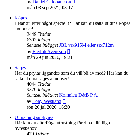
Gå
av
Daniel G Johansson
till
mån 08 sep 2025, 08:17
det
senaste
Köpes
inlägget
Letar du efter något speciellt? Här kan du sätta ut dina köpes
annonser!
2449
Trådar
6362
Inlägg
Senaste inlägget
JBL vrx915M eller srx712m
Gå
av
Fredrik Svensson
till
mån 29 jun 2026, 19:21
det
senaste
Säljes
inlägget
Har du prylar liggandes som du vill bli av med? Här kan du
sätta ut dina säljes annonser!
4044
Trådar
9370
Inlägg
Senaste inlägget
Komplett D&B P.A.
Gå
av
Tony Westland
till
sön 26 jul 2026, 16:20
det
senaste
Utrustning subhyres
inlägget
Här kan du efterfråga utrustning för dina tillfälliga
hyresbehov.
470
Trådar