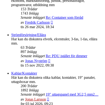
ekonomi, marknadsföring, juridik, personalfrågor,
programvaror, utbildning mm
153
Trådar
1743
Inlägg
Senaste inlägget
Re: Container som förråd
Gå
av
Fredrik Carlsson
till
tis 26 mar 2024, 18:34
det
senaste
Strömförsörjning/Ellära
inlägget
Har kan du diskutera elverk, elcentraler, 3-fas, 1-fas, ellära
mm.
63
Trådar
897
Inlägg
Senaste inlägget
Re: PDU istället för dimmer
Gå
av
Jonas Nyström
till
tis 15 nov 2022, 09:38
det
senaste
Kablar/Kontakter
inlägget
Här kan du diskutera olika kablar, kontakter, 19" panaler,
uttagsboxar mm.
200
Trådar
1892
Inlägg
Senaste inlägget
19" uttagspanel med 3G2,5 mm2…
Gå
av
Jonas Larsson
till
fre 03 jul 2026, 09:23