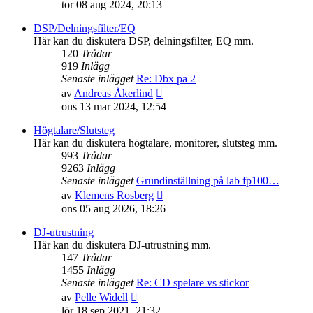
till
tor 08 aug 2024, 20:13
det
senaste
DSP/Delningsfilter/EQ
inlägget
Här kan du diskutera DSP, delningsfilter, EQ mm.
120
Trådar
919
Inlägg
Senaste inlägget
Re: Dbx pa 2
Gå
av
Andreas Åkerlind
till
ons 13 mar 2024, 12:54
det
senaste
Högtalare/Slutsteg
inlägget
Här kan du diskutera högtalare, monitorer, slutsteg mm.
993
Trådar
9263
Inlägg
Senaste inlägget
Grundinställning på lab fp100…
Gå
av
Klemens Rosberg
till
ons 05 aug 2026, 18:26
det
senaste
DJ-utrustning
inlägget
Här kan du diskutera DJ-utrustning mm.
147
Trådar
1455
Inlägg
Senaste inlägget
Re: CD spelare vs stickor
Gå
av
Pelle Widell
till
lör 18 sep 2021, 21:32