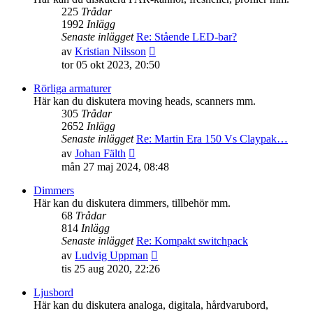
225
Trådar
1992
Inlägg
Senaste inlägget
Re: Stående LED-bar?
Gå
av
Kristian Nilsson
till
tor 05 okt 2023, 20:50
det
senaste
Rörliga armaturer
inlägget
Här kan du diskutera moving heads, scanners mm.
305
Trådar
2652
Inlägg
Senaste inlägget
Re: Martin Era 150 Vs Claypak…
Gå
av
Johan Fälth
till
mån 27 maj 2024, 08:48
det
senaste
Dimmers
inlägget
Här kan du diskutera dimmers, tillbehör mm.
68
Trådar
814
Inlägg
Senaste inlägget
Re: Kompakt switchpack
Gå
av
Ludvig Uppman
till
tis 25 aug 2020, 22:26
det
senaste
Ljusbord
inlägget
Här kan du diskutera analoga, digitala, hårdvarubord,