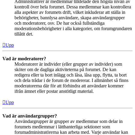
Administratörer är medlemmar tilldelade den högsta nivån av
kontroll över hela forumet. Dessa medlemmar kan kontrollera
alla aspekter av forumets drift, vilket inkluderar att ställa in
behörigheter, bannlysa användare, skapa användargrupper
och moderatorer, osv. De har också fullständiga
moderationsbehörigheter i alla kategorier, om forumgrundaren
tillåtit det.
Upp
Vad är moderatorer?
Moderatorer är individer (eller grupper av individer) som
sköter om de dagliga aktiviteterna på forumet. De kan
redigera eller ta bort inlägg och låsa, låsa upp, flytta, ta bort
och dela trådar i de forum de modererar. I allmänhet så finns
moderatorerna där för att förhindra att användare kommer
ifrån ämnet eller postar anstötligt material.
Upp
Vad är användargrupper?
Användargrupper är grupper av medlemmar som delar in
forumets medlemmar i lätthanterliga sektioner som
forumadministratörerna kan arbeta med. Varje användar kan