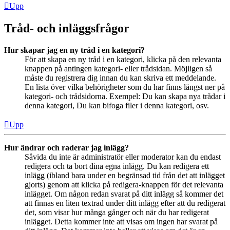
Upp
Tråd- och inläggsfrågor
Hur skapar jag en ny tråd i en kategori?
För att skapa en ny tråd i en kategori, klicka på den relevanta
knappen på antingen kategori- eller trådsidan. Möjligen så
måste du registrera dig innan du kan skriva ett meddelande.
En lista över vilka behörigheter som du har finns längst ner på
kategori- och trådsidorna. Exempel: Du kan skapa nya trådar i
denna kategori, Du kan bifoga filer i denna kategori, osv.
Upp
Hur ändrar och raderar jag inlägg?
Såvida du inte är administratör eller moderator kan du endast
redigera och ta bort dina egna inlägg. Du kan redigera ett
inlägg (ibland bara under en begränsad tid från det att inlägget
gjorts) genom att klicka på redigera-knappen för det relevanta
inlägget. Om någon redan svarat på ditt inlägg så kommer det
att finnas en liten textrad under ditt inlägg efter att du redigerat
det, som visar hur många gånger och när du har redigerat
inlägget. Detta kommer inte att visas om ingen har svarat på