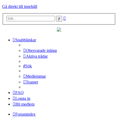
Gå direkt till innehåll
Avancerad
Sök
sökning
Snabblänkar
Obesvarade inlägg
Aktiva trådar
Sök
Medlemmar
Teamet
FAQ
Logga in
Bli medlem
Forumindex