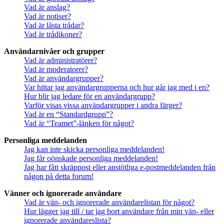
Vad är anslag?
Vad är notiser?
Vad är låsta trådar?
Vad är trådikoner?
Användarnivåer och grupper
Vad är administratörer?
Vad är moderatorer?
Vad är användargrupper?
Var hittar jag användargrupperna och hur går jag med i en?
Hur blir jag ledare för en användargrupp?
Varför visas vissa användargrupper i andra färger?
Vad är en “Standardgrupp”?
Vad är “Teamet”-länken för något?
Personliga meddelanden
Jag kan inte skicka personliga meddelanden!
Jag får oönskade personliga meddelanden!
Jag har fått skräppost eller anstötliga e-postmeddelanden från
någon på detta forum!
Vänner och ignorerade användare
Vad är vän- och ignorerade användarelistan för något?
Hur lägger jag till / tar jag bort användare från min vän- eller
ignorerade användareslista?