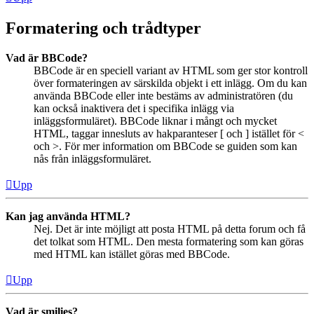
Formatering och trådtyper
Vad är BBCode?
BBCode är en speciell variant av HTML som ger stor kontroll
över formateringen av särskilda objekt i ett inlägg. Om du kan
använda BBCode eller inte bestäms av administratören (du
kan också inaktivera det i specifika inlägg via
inläggsformuläret). BBCode liknar i mångt och mycket
HTML, taggar innesluts av hakparanteser [ och ] istället för <
och >. För mer information om BBCode se guiden som kan
nås från inläggsformuläret.
Upp
Kan jag använda HTML?
Nej. Det är inte möjligt att posta HTML på detta forum och få
det tolkat som HTML. Den mesta formatering som kan göras
med HTML kan istället göras med BBCode.
Upp
Vad är smilies?