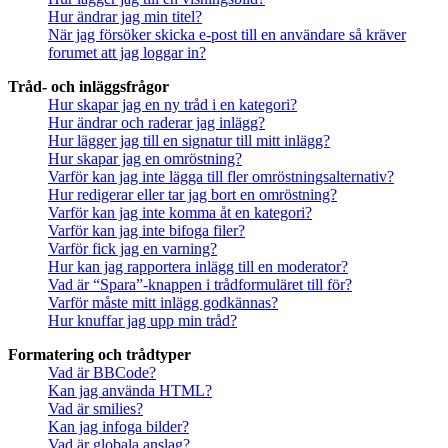
Hur ändrar jag min titel?
När jag försöker skicka e-post till en användare så kräver
forumet att jag loggar in?
Tråd- och inläggsfrågor
Hur skapar jag en ny tråd i en kategori?
Hur ändrar och raderar jag inlägg?
Hur lägger jag till en signatur till mitt inlägg?
Hur skapar jag en omröstning?
Varför kan jag inte lägga till fler omröstningsalternativ?
Hur redigerar eller tar jag bort en omröstning?
Varför kan jag inte komma åt en kategori?
Varför kan jag inte bifoga filer?
Varför fick jag en varning?
Hur kan jag rapportera inlägg till en moderator?
Vad är “Spara”-knappen i trådformuläret till för?
Varför måste mitt inlägg godkännas?
Hur knuffar jag upp min tråd?
Formatering och trådtyper
Vad är BBCode?
Kan jag använda HTML?
Vad är smilies?
Kan jag infoga bilder?
Vad är globala anslag?