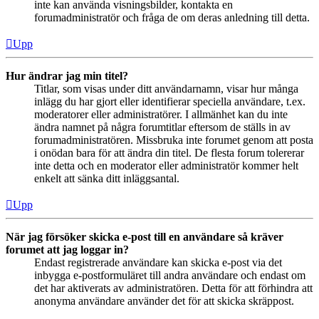
inte kan använda visningsbilder, kontakta en
forumadministratör och fråga de om deras anledning till detta.
Upp
Hur ändrar jag min titel?
Titlar, som visas under ditt användarnamn, visar hur många
inlägg du har gjort eller identifierar speciella användare, t.ex.
moderatorer eller administratörer. I allmänhet kan du inte
ändra namnet på några forumtitlar eftersom de ställs in av
forumadministratören. Missbruka inte forumet genom att posta
i onödan bara för att ändra din titel. De flesta forum tolererar
inte detta och en moderator eller administratör kommer helt
enkelt att sänka ditt inläggsantal.
Upp
När jag försöker skicka e-post till en användare så kräver
forumet att jag loggar in?
Endast registrerade användare kan skicka e-post via det
inbygga e-postformuläret till andra användare och endast om
det har aktiverats av administratören. Detta för att förhindra att
anonyma användare använder det för att skicka skräppost.