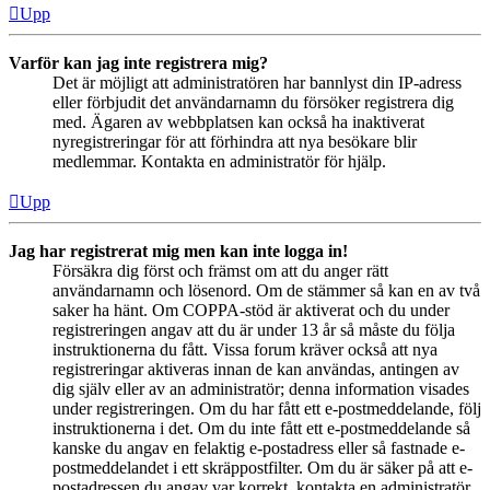
Upp
Varför kan jag inte registrera mig?
Det är möjligt att administratören har bannlyst din IP-adress
eller förbjudit det användarnamn du försöker registrera dig
med. Ägaren av webbplatsen kan också ha inaktiverat
nyregistreringar för att förhindra att nya besökare blir
medlemmar. Kontakta en administratör för hjälp.
Upp
Jag har registrerat mig men kan inte logga in!
Försäkra dig först och främst om att du anger rätt
användarnamn och lösenord. Om de stämmer så kan en av två
saker ha hänt. Om COPPA-stöd är aktiverat och du under
registreringen angav att du är under 13 år så måste du följa
instruktionerna du fått. Vissa forum kräver också att nya
registreringar aktiveras innan de kan användas, antingen av
dig själv eller av an administratör; denna information visades
under registreringen. Om du har fått ett e-postmeddelande, följ
instruktionerna i det. Om du inte fått ett e-postmeddelande så
kanske du angav en felaktig e-postadress eller så fastnade e-
postmeddelandet i ett skräppostfilter. Om du är säker på att e-
postadressen du angav var korrekt, kontakta en administratör.