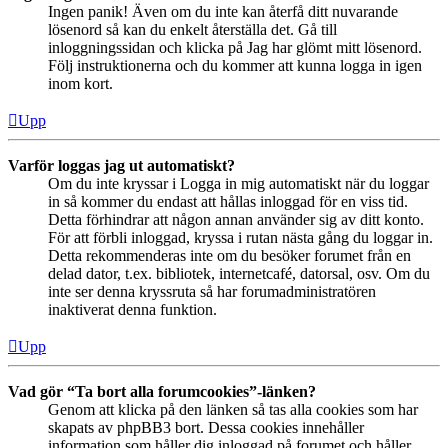
Ingen panik! Även om du inte kan återfå ditt nuvarande
lösenord så kan du enkelt återställa det. Gå till
inloggningssidan och klicka på Jag har glömt mitt lösenord.
Följ instruktionerna och du kommer att kunna logga in igen
inom kort.
Upp
Varför loggas jag ut automatiskt?
Om du inte kryssar i Logga in mig automatiskt när du loggar
in så kommer du endast att hållas inloggad för en viss tid.
Detta förhindrar att någon annan använder sig av ditt konto.
För att förbli inloggad, kryssa i rutan nästa gång du loggar in.
Detta rekommenderas inte om du besöker forumet från en
delad dator, t.ex. bibliotek, internetcafé, datorsal, osv. Om du
inte ser denna kryssruta så har forumadministratören
inaktiverat denna funktion.
Upp
Vad gör “Ta bort alla forumcookies”-länken?
Genom att klicka på den länken så tas alla cookies som har
skapats av phpBB3 bort. Dessa cookies innehåller
information som håller dig inloggad på forumet och håller