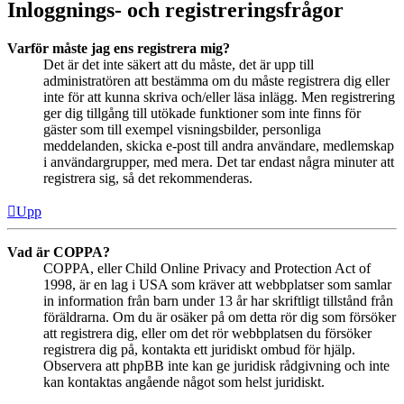
Inloggnings- och registreringsfrågor
Varför måste jag ens registrera mig?
Det är det inte säkert att du måste, det är upp till
administratören att bestämma om du måste registrera dig eller
inte för att kunna skriva och/eller läsa inlägg. Men registrering
ger dig tillgång till utökade funktioner som inte finns för
gäster som till exempel visningsbilder, personliga
meddelanden, skicka e-post till andra användare, medlemskap
i användargrupper, med mera. Det tar endast några minuter att
registrera sig, så det rekommenderas.
Upp
Vad är COPPA?
COPPA, eller Child Online Privacy and Protection Act of
1998, är en lag i USA som kräver att webbplatser som samlar
in information från barn under 13 år har skriftligt tillstånd från
föräldrarna. Om du är osäker på om detta rör dig som försöker
att registrera dig, eller om det rör webbplatsen du försöker
registrera dig på, kontakta ett juridiskt ombud för hjälp.
Observera att phpBB inte kan ge juridisk rådgivning och inte
kan kontaktas angående något som helst juridiskt.