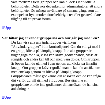
vara medlem i flera grupper och kan tilldelas individuella
behörigheter. Detta gör det enkelt för administratörer att ändra
behörigheter för många användare på samma gång, som till
exempel att byta moderationsbehörigheter eller ge användare
tillgång till ett privat forum.
Upp
Var hittar jag användargrupperna och hur går jag med i en?
Du kan visa alla användargrupper via fliken
“Användargrupper” i din kontrollpanel. Om du vill gå med i
en grupp, klicka på lämplig knapp. Inte alla grupper är
tillgängliga för alla, vissa kan kräva godkännande, vissa är
stängda och andra kan till och med vara dolda. Om gruppen
är öppen kan du gå med i den genom att klicka på lämplig
knapp. Om gruppen kräver godkännande kan du ansöka om
medlemskap genom att klicka på lämplig knapp.
Gruppledaren måste godkänna din ansökan och de kan fråga
dig varför du vill gå med i gruppen. Besvära inte en
gruppledare om de inte godkänner din ansökan, de har sina
anledningar.
Upp