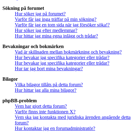
Sökning på forumet
Hur söker jag på forumet?
Varför får jag inga träffar på min sökning?
Varför får jag en tom sida när jag försöker söka!?
Hur söker jag efter medlemmar?
Hur hittar jag mina egna inlägg och trådar?
Bevakningar och bokmärken
Vad är skillnaden mellan bokmärkning och bevakning?
Hur bevakar jag specifika kategorier eller trådar?
Hur bevakar jag specifika kategorier eller trådar?
Hur tar jag bort mina bevakningar?
Bilagor
Vilka bilagor tillåts på detta forum?
Hur hittar jag alla mina bilagor?
phpBB-problem
Vem har gjort detta forum?
Varför finns inte funktionen X?
Vem ska jag kontakta med juridiska ärenden angående detta
forum?
Hur kontaktar jag en forumadministratör?