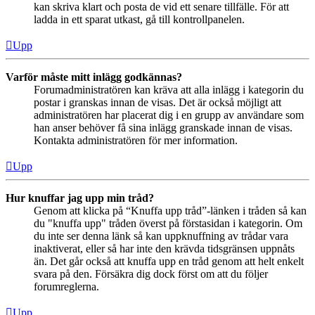
kan skriva klart och posta de vid ett senare tillfälle. För att
ladda in ett sparat utkast, gå till kontrollpanelen.
Upp
Varför måste mitt inlägg godkännas?
Forumadministratören kan kräva att alla inlägg i kategorin du
postar i granskas innan de visas. Det är också möjligt att
administratören har placerat dig i en grupp av användare som
han anser behöver få sina inlägg granskade innan de visas.
Kontakta administratören för mer information.
Upp
Hur knuffar jag upp min tråd?
Genom att klicka på “Knuffa upp tråd”-länken i tråden så kan
du "knuffa upp" tråden överst på förstasidan i kategorin. Om
du inte ser denna länk så kan uppknuffning av trådar vara
inaktiverat, eller så har inte den krävda tidsgränsen uppnåts
än. Det går också att knuffa upp en tråd genom att helt enkelt
svara på den. Försäkra dig dock först om att du följer
forumreglerna.
Upp