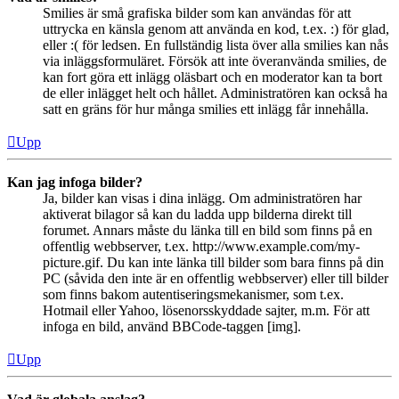
Smilies är små grafiska bilder som kan användas för att
uttrycka en känsla genom att använda en kod, t.ex. :) för glad,
eller :( för ledsen. En fullständig lista över alla smilies kan nås
via inläggsformuläret. Försök att inte överanvända smilies, de
kan fort göra ett inlägg oläsbart och en moderator kan ta bort
de eller inlägget helt och hållet. Administratören kan också ha
satt en gräns för hur många smilies ett inlägg får innehålla.
Upp
Kan jag infoga bilder?
Ja, bilder kan visas i dina inlägg. Om administratören har
aktiverat bilagor så kan du ladda upp bilderna direkt till
forumet. Annars måste du länka till en bild som finns på en
offentlig webbserver, t.ex. http://www.example.com/my-
picture.gif. Du kan inte länka till bilder som bara finns på din
PC (såvida den inte är en offentlig webbserver) eller till bilder
som finns bakom autentiseringsmekanismer, som t.ex.
Hotmail eller Yahoo, lösenorsskyddade sajter, m.m. För att
infoga en bild, använd BBCode-taggen [img].
Upp