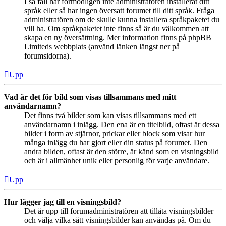
I så fall har förmodligen inte administratören installerat ditt
språk eller så har ingen översatt forumet till ditt språk. Fråga
administratören om de skulle kunna installera språkpaketet du
vill ha. Om språkpaketet inte finns så är du välkommen att
skapa en ny översättning. Mer information finns på phpBB
Limiteds webbplats (använd länken längst ner på
forumsidorna).
Upp
Vad är det för bild som visas tillsammans med mitt
användarnamn?
Det finns två bilder som kan visas tillsammans med ett
användarnamn i inlägg. Den ena är en titelbild, oftast är dessa
bilder i form av stjärnor, prickar eller block som visar hur
många inlägg du har gjort eller din status på forumet. Den
andra bilden, oftast är den större, är känd som en visningsbild
och är i allmänhet unik eller personlig för varje användare.
Upp
Hur lägger jag till en visningsbild?
Det är upp till forumadministratören att tillåta visningsbilder
och välja vilka sätt visningsbilder kan användas på. Om du