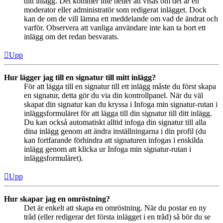
ditt inlägg. Det kommer inte heller att visas om det är en
moderator eller administratör som redigerat inlägget. Dock
kan de om de vill lämna ett meddelande om vad de ändrat och
varför. Observera att vanliga användare inte kan ta bort ett
inlägg om det redan besvarats.
Upp
Hur lägger jag till en signatur till mitt inlägg?
För att lägga till en signatur till ett inlägg måste du först skapa
en signatur, detta gör du via din kontrollpanel. När du väl
skapat din signatur kan du kryssa i Infoga min signatur-rutan i
inläggsformuläret för att lägga till din signatur till ditt inlägg.
Du kan också automatiskt alltid infoga din signatur till alla
dina inlägg genom att ändra inställningarna i din profil (du
kan fortfarande förhindra att signaturen infogas i enskilda
inlägg genom att klicka ur Infoga min signatur-rutan i
inläggsformuläret).
Upp
Hur skapar jag en omröstning?
Det är enkelt att skapa en omröstning. När du postar en ny
tråd (eller redigerar det första inlägget i en tråd) så bör du se