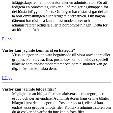
inläggsskaparen, en moderator eller en administratör. För att
redigera en omröstning klickar du på redigeringsknappen för
det första inlägget i tråden. Om ingen har röstat så går det att
ta bort omröstningen eller redigera alternativen. Om någon
däremot har röstat så kan endast moderatorer och
administratörer redigera eller ta bort omröstningen. Detta för
att förhindra fusk.
Upp
Varför kan jag inte komma åt en kategori?
Vissa kategorier kan vara begränsade till vissa användare eller
grupper. För att visa, läsa, posta, osv. kan du behöva speciell
tillåtelse som endast moderatorer och administratörer kan ge
dig. Pröva att kontakta dem.
Upp
Varför kan jag inte bifoga filer?
Möjligheten att bifoga filer kan aktiveras per kategori, per
grupp och per användare. Administratören kanske inte tillåter
bilagor i just den kategori du försöker posta i, eller så kan
endast vissa grupper bifoga filer. Kontakta administratören om
du är osäker på varför du inte kan bifoga filer.