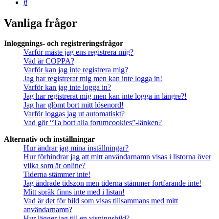
Sök
Vanliga frågor
Inloggnings- och registreringsfrågor
Varför måste jag ens registrera mig?
Vad är COPPA?
Varför kan jag inte registrera mig?
Jag har registrerat mig men kan inte logga in!
Varför kan jag inte logga in?
Jag har registrerat mig men kan inte logga in längre?!
Jag har glömt bort mitt lösenord!
Varför loggas jag ut automatiskt?
Vad gör “Ta bort alla forumcookies”-länken?
Alternativ och inställningar
Hur ändrar jag mina inställningar?
Hur förhindrar jag att mitt användarnamn visas i listorna över
vilka som är online?
Tiderna stämmer inte!
Jag ändrade tidszon men tiderna stämmer fortfarande inte!
Mitt språk finns inte med i listan!
Vad är det för bild som visas tillsammans med mitt
användarnamn?
Hur lägger jag till en visningsbild?