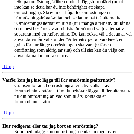
“Skapa omröstning”-fliken under inläggsformuläret (om du
inte kan se detta har du inte behörighet att skapa
omröstningar). Skriv in en fråga för omröstningen i
“Omröstningsfråga”-rutan och sedan minst två alternativ i
“Omröstningsalternativ”-rutan (hur många alternativ du får ha
som mest bestäms av administratören) med varje alternativ
separerat med en radbrytning. Du kan också välja det antal val
användaren får välja under “Alternativ per användare”, en
gräns för hur länge omröstningen ska vara (0 för en
omröstning som aldrig tar slut) och till sist kan du välja om
användarna får ändra sin röst.
Upp
Varför kan jag inte lägga till fler omröstningsalternativ?
Gränsen för antal omröstningsalternativ ställs in av
forumadministratören. Om du behöver lägga till fler alternativ
till din omröstning än vad som tillåts, kontakta en
forumadministratör.
Upp
Hur redigerar eller tar jag bort en omröstning?
Som med inlägg kan omröstningar endast redigeras av