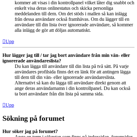
kommer att visas i din kontrollpanel vilket låter dig snabbt och
enkelt visa deras onlinestatus och skicka personliga
meddelanden till dem. Om det stöds i mallen så kan inlägg
från dessa användare också framhävas. Om du lägger till en
användare till din lista över ignorerade användare, så kommer
alla inlägg de gör att döljas automatiskt.
Upp
Hur lägger jag till / tar jag bort användare från min vän- eller
ignorerade användareslista?
Du kan lägga till användare till din lista på två sätt. På varje
användares profilsida finns det en länk för att antingen lägga
till dem till din vän- eller ignorerade användareslista.
Alternativt så kan du lägga till användare direkt genom att
ange deras användarnamn i din kontrollpanel. Du kan också
ta bort användare från din lista på samma sida.
Upp
Sökning på forumet
Hur söker jag på forumet?
Ange en term i sökrutan som finns på indexsidan, forumsidor