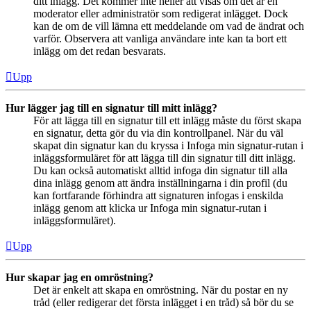
ditt inlägg. Det kommer inte heller att visas om det är en
moderator eller administratör som redigerat inlägget. Dock
kan de om de vill lämna ett meddelande om vad de ändrat och
varför. Observera att vanliga användare inte kan ta bort ett
inlägg om det redan besvarats.
Upp
Hur lägger jag till en signatur till mitt inlägg?
För att lägga till en signatur till ett inlägg måste du först skapa
en signatur, detta gör du via din kontrollpanel. När du väl
skapat din signatur kan du kryssa i Infoga min signatur-rutan i
inläggsformuläret för att lägga till din signatur till ditt inlägg.
Du kan också automatiskt alltid infoga din signatur till alla
dina inlägg genom att ändra inställningarna i din profil (du
kan fortfarande förhindra att signaturen infogas i enskilda
inlägg genom att klicka ur Infoga min signatur-rutan i
inläggsformuläret).
Upp
Hur skapar jag en omröstning?
Det är enkelt att skapa en omröstning. När du postar en ny
tråd (eller redigerar det första inlägget i en tråd) så bör du se