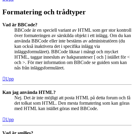
Formatering och trådtyper
Vad är BBCode?
BBCode är en speciell variant av HTML som ger stor kontroll
över formateringen av särskilda objekt i ett inlägg. Om du kan
använda BBCode eller inte bestäms av administratören (du
kan också inaktivera det i specifika inlägg via
inläggsformuläret). BBCode liknar i mångt och mycket
HTML, taggar innesluts av hakparanteser [ och ] istället för <
och >. För mer information om BBCode se guiden som kan
nås från inläggsformuläret.
Upp
Kan jag använda HTML?
Nej. Det är inte möjligt att posta HTML på detta forum och få
det tolkat som HTML. Den mesta formatering som kan göras
med HTML kan istället göras med BBCode.
Upp
Vad är smilies?