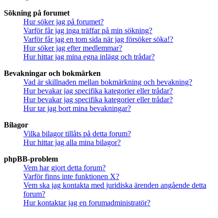
Sökning på forumet
Hur söker jag på forumet?
Varför får jag inga träffar på min sökning?
Varför får jag en tom sida när jag försöker söka!?
Hur söker jag efter medlemmar?
Hur hittar jag mina egna inlägg och trådar?
Bevakningar och bokmärken
Vad är skillnaden mellan bokmärkning och bevakning?
Hur bevakar jag specifika kategorier eller trådar?
Hur bevakar jag specifika kategorier eller trådar?
Hur tar jag bort mina bevakningar?
Bilagor
Vilka bilagor tillåts på detta forum?
Hur hittar jag alla mina bilagor?
phpBB-problem
Vem har gjort detta forum?
Varför finns inte funktionen X?
Vem ska jag kontakta med juridiska ärenden angående detta
forum?
Hur kontaktar jag en forumadministratör?