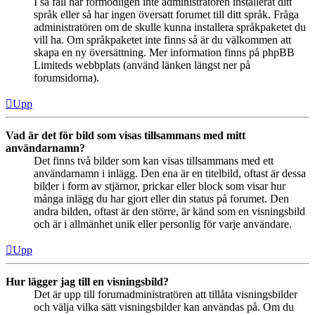
I så fall har förmodligen inte administratören installerat ditt
språk eller så har ingen översatt forumet till ditt språk. Fråga
administratören om de skulle kunna installera språkpaketet du
vill ha. Om språkpaketet inte finns så är du välkommen att
skapa en ny översättning. Mer information finns på phpBB
Limiteds webbplats (använd länken längst ner på
forumsidorna).
Upp
Vad är det för bild som visas tillsammans med mitt
användarnamn?
Det finns två bilder som kan visas tillsammans med ett
användarnamn i inlägg. Den ena är en titelbild, oftast är dessa
bilder i form av stjärnor, prickar eller block som visar hur
många inlägg du har gjort eller din status på forumet. Den
andra bilden, oftast är den större, är känd som en visningsbild
och är i allmänhet unik eller personlig för varje användare.
Upp
Hur lägger jag till en visningsbild?
Det är upp till forumadministratören att tillåta visningsbilder
och välja vilka sätt visningsbilder kan användas på. Om du