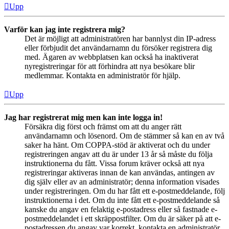
Upp
Varför kan jag inte registrera mig?
Det är möjligt att administratören har bannlyst din IP-adress
eller förbjudit det användarnamn du försöker registrera dig
med. Ägaren av webbplatsen kan också ha inaktiverat
nyregistreringar för att förhindra att nya besökare blir
medlemmar. Kontakta en administratör för hjälp.
Upp
Jag har registrerat mig men kan inte logga in!
Försäkra dig först och främst om att du anger rätt
användarnamn och lösenord. Om de stämmer så kan en av två
saker ha hänt. Om COPPA-stöd är aktiverat och du under
registreringen angav att du är under 13 år så måste du följa
instruktionerna du fått. Vissa forum kräver också att nya
registreringar aktiveras innan de kan användas, antingen av
dig själv eller av an administratör; denna information visades
under registreringen. Om du har fått ett e-postmeddelande, följ
instruktionerna i det. Om du inte fått ett e-postmeddelande så
kanske du angav en felaktig e-postadress eller så fastnade e-
postmeddelandet i ett skräppostfilter. Om du är säker på att e-
postadressen du angav var korrekt, kontakta en administratör.