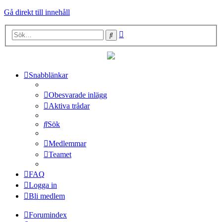
Gå direkt till innehåll
Avancerad
Sök
sökning
Snabblänkar
Obesvarade inlägg
Aktiva trådar
Sök
Medlemmar
Teamet
FAQ
Logga in
Bli medlem
Forumindex