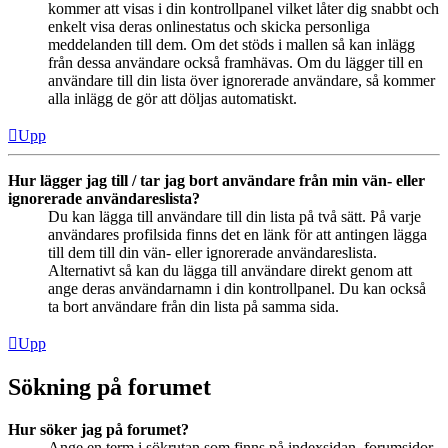
kommer att visas i din kontrollpanel vilket låter dig snabbt och
enkelt visa deras onlinestatus och skicka personliga
meddelanden till dem. Om det stöds i mallen så kan inlägg
från dessa användare också framhävas. Om du lägger till en
användare till din lista över ignorerade användare, så kommer
alla inlägg de gör att döljas automatiskt.
Upp
Hur lägger jag till / tar jag bort användare från min vän- eller
ignorerade användareslista?
Du kan lägga till användare till din lista på två sätt. På varje
användares profilsida finns det en länk för att antingen lägga
till dem till din vän- eller ignorerade användareslista.
Alternativt så kan du lägga till användare direkt genom att
ange deras användarnamn i din kontrollpanel. Du kan också
ta bort användare från din lista på samma sida.
Upp
Sökning på forumet
Hur söker jag på forumet?
Ange en term i sökrutan som finns på indexsidan, forumsidor