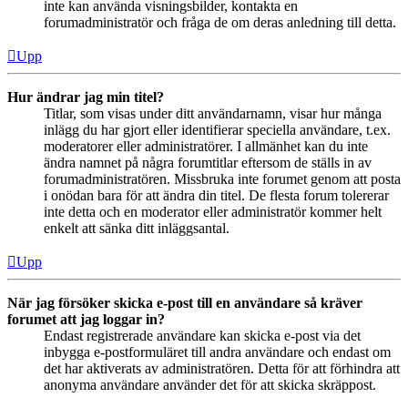
inte kan använda visningsbilder, kontakta en
forumadministratör och fråga de om deras anledning till detta.
Upp
Hur ändrar jag min titel?
Titlar, som visas under ditt användarnamn, visar hur många
inlägg du har gjort eller identifierar speciella användare, t.ex.
moderatorer eller administratörer. I allmänhet kan du inte
ändra namnet på några forumtitlar eftersom de ställs in av
forumadministratören. Missbruka inte forumet genom att posta
i onödan bara för att ändra din titel. De flesta forum tolererar
inte detta och en moderator eller administratör kommer helt
enkelt att sänka ditt inläggsantal.
Upp
När jag försöker skicka e-post till en användare så kräver
forumet att jag loggar in?
Endast registrerade användare kan skicka e-post via det
inbygga e-postformuläret till andra användare och endast om
det har aktiverats av administratören. Detta för att förhindra att
anonyma användare använder det för att skicka skräppost.