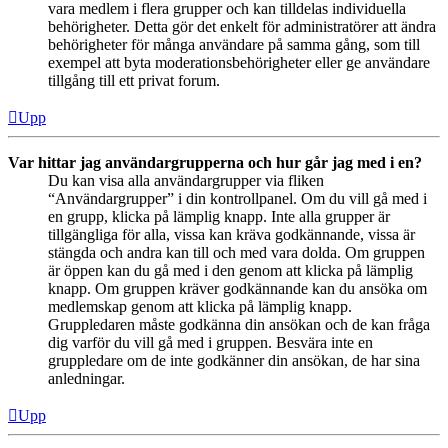
vara medlem i flera grupper och kan tilldelas individuella
behörigheter. Detta gör det enkelt för administratörer att ändra
behörigheter för många användare på samma gång, som till
exempel att byta moderationsbehörigheter eller ge användare
tillgång till ett privat forum.
Upp
Var hittar jag användargrupperna och hur går jag med i en?
Du kan visa alla användargrupper via fliken
“Användargrupper” i din kontrollpanel. Om du vill gå med i
en grupp, klicka på lämplig knapp. Inte alla grupper är
tillgängliga för alla, vissa kan kräva godkännande, vissa är
stängda och andra kan till och med vara dolda. Om gruppen
är öppen kan du gå med i den genom att klicka på lämplig
knapp. Om gruppen kräver godkännande kan du ansöka om
medlemskap genom att klicka på lämplig knapp.
Gruppledaren måste godkänna din ansökan och de kan fråga
dig varför du vill gå med i gruppen. Besvära inte en
gruppledare om de inte godkänner din ansökan, de har sina
anledningar.
Upp