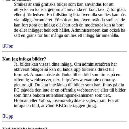
Smilies är små grafiska bilder som kan användas för att
uttrycka en känsla genom att använda en kod, t.ex. :) för glad,
eller :( för ledsen. En fullständig lista över alla smilies kan nås
via inläggsformuläret. Försök att inte överanvända smilies, de
kan fort göra ett inlägg oläsbart och en moderator kan ta bort
de eller inlägget helt och hållet. Administratören kan också ha
satt en gräns för hur många smilies ett inlägg får innehålla.
Upp
Kan jag infoga bilder?
Ja, bilder kan visas i dina inlägg. Om administratören har
aktiverat bilagor så kan du ladda upp bilderna direkt till
forumet. Annars måste du länka till en bild som finns på en
offentlig webbserver, t.ex. http://www.example.com/my-
picture.gif. Du kan inte länka till bilder som bara finns på din
PC (såvida den inte är en offentlig webbserver) eller till bilder
som finns bakom autentiseringsmekanismer, som t.ex.
Hotmail eller Yahoo, lösenorsskyddade sajter, m.m. För att
infoga en bild, använd BBCode-taggen [img].
Upp