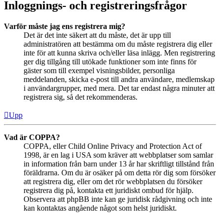
Inloggnings- och registreringsfrågor
Varför måste jag ens registrera mig?
Det är det inte säkert att du måste, det är upp till
administratören att bestämma om du måste registrera dig eller
inte för att kunna skriva och/eller läsa inlägg. Men registrering
ger dig tillgång till utökade funktioner som inte finns för
gäster som till exempel visningsbilder, personliga
meddelanden, skicka e-post till andra användare, medlemskap
i användargrupper, med mera. Det tar endast några minuter att
registrera sig, så det rekommenderas.
Upp
Vad är COPPA?
COPPA, eller Child Online Privacy and Protection Act of
1998, är en lag i USA som kräver att webbplatser som samlar
in information från barn under 13 år har skriftligt tillstånd från
föräldrarna. Om du är osäker på om detta rör dig som försöker
att registrera dig, eller om det rör webbplatsen du försöker
registrera dig på, kontakta ett juridiskt ombud för hjälp.
Observera att phpBB inte kan ge juridisk rådgivning och inte
kan kontaktas angående något som helst juridiskt.