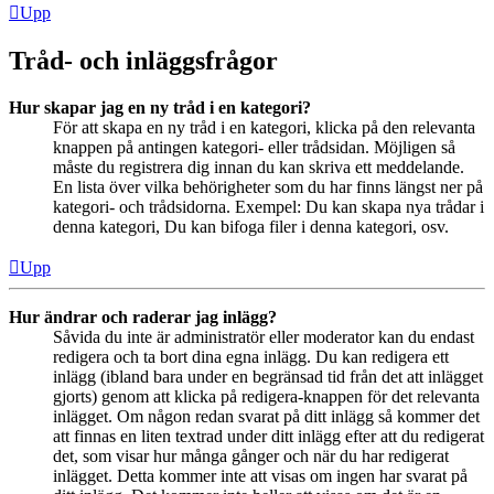
Upp
Tråd- och inläggsfrågor
Hur skapar jag en ny tråd i en kategori?
För att skapa en ny tråd i en kategori, klicka på den relevanta
knappen på antingen kategori- eller trådsidan. Möjligen så
måste du registrera dig innan du kan skriva ett meddelande.
En lista över vilka behörigheter som du har finns längst ner på
kategori- och trådsidorna. Exempel: Du kan skapa nya trådar i
denna kategori, Du kan bifoga filer i denna kategori, osv.
Upp
Hur ändrar och raderar jag inlägg?
Såvida du inte är administratör eller moderator kan du endast
redigera och ta bort dina egna inlägg. Du kan redigera ett
inlägg (ibland bara under en begränsad tid från det att inlägget
gjorts) genom att klicka på redigera-knappen för det relevanta
inlägget. Om någon redan svarat på ditt inlägg så kommer det
att finnas en liten textrad under ditt inlägg efter att du redigerat
det, som visar hur många gånger och när du har redigerat
inlägget. Detta kommer inte att visas om ingen har svarat på