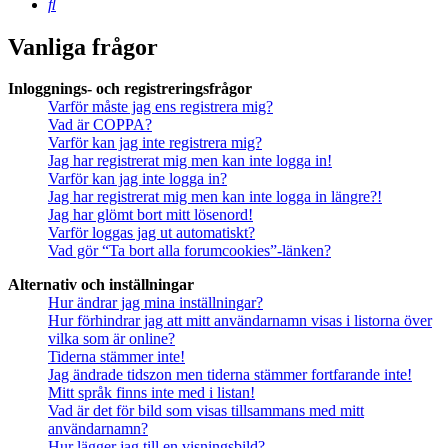
Sök
Vanliga frågor
Inloggnings- och registreringsfrågor
Varför måste jag ens registrera mig?
Vad är COPPA?
Varför kan jag inte registrera mig?
Jag har registrerat mig men kan inte logga in!
Varför kan jag inte logga in?
Jag har registrerat mig men kan inte logga in längre?!
Jag har glömt bort mitt lösenord!
Varför loggas jag ut automatiskt?
Vad gör “Ta bort alla forumcookies”-länken?
Alternativ och inställningar
Hur ändrar jag mina inställningar?
Hur förhindrar jag att mitt användarnamn visas i listorna över
vilka som är online?
Tiderna stämmer inte!
Jag ändrade tidszon men tiderna stämmer fortfarande inte!
Mitt språk finns inte med i listan!
Vad är det för bild som visas tillsammans med mitt
användarnamn?
Hur lägger jag till en visningsbild?