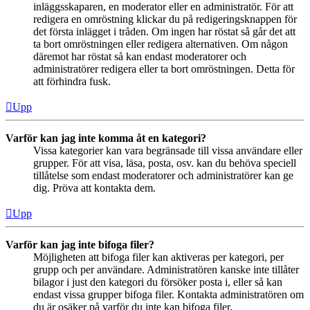
inläggsskaparen, en moderator eller en administratör. För att
redigera en omröstning klickar du på redigeringsknappen för
det första inlägget i tråden. Om ingen har röstat så går det att
ta bort omröstningen eller redigera alternativen. Om någon
däremot har röstat så kan endast moderatorer och
administratörer redigera eller ta bort omröstningen. Detta för
att förhindra fusk.
Upp
Varför kan jag inte komma åt en kategori?
Vissa kategorier kan vara begränsade till vissa användare eller
grupper. För att visa, läsa, posta, osv. kan du behöva speciell
tillåtelse som endast moderatorer och administratörer kan ge
dig. Pröva att kontakta dem.
Upp
Varför kan jag inte bifoga filer?
Möjligheten att bifoga filer kan aktiveras per kategori, per
grupp och per användare. Administratören kanske inte tillåter
bilagor i just den kategori du försöker posta i, eller så kan
endast vissa grupper bifoga filer. Kontakta administratören om
du är osäker på varför du inte kan bifoga filer.