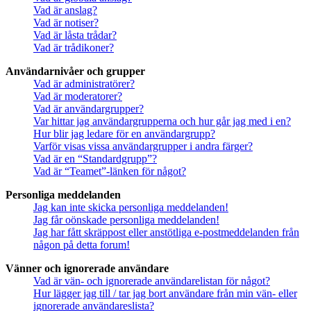
Vad är anslag?
Vad är notiser?
Vad är låsta trådar?
Vad är trådikoner?
Användarnivåer och grupper
Vad är administratörer?
Vad är moderatorer?
Vad är användargrupper?
Var hittar jag användargrupperna och hur går jag med i en?
Hur blir jag ledare för en användargrupp?
Varför visas vissa användargrupper i andra färger?
Vad är en “Standardgrupp”?
Vad är “Teamet”-länken för något?
Personliga meddelanden
Jag kan inte skicka personliga meddelanden!
Jag får oönskade personliga meddelanden!
Jag har fått skräppost eller anstötliga e-postmeddelanden från
någon på detta forum!
Vänner och ignorerade användare
Vad är vän- och ignorerade användarelistan för något?
Hur lägger jag till / tar jag bort användare från min vän- eller
ignorerade användareslista?