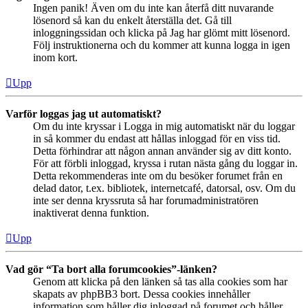
Ingen panik! Även om du inte kan återfå ditt nuvarande
lösenord så kan du enkelt återställa det. Gå till
inloggningssidan och klicka på Jag har glömt mitt lösenord.
Följ instruktionerna och du kommer att kunna logga in igen
inom kort.
Upp
Varför loggas jag ut automatiskt?
Om du inte kryssar i Logga in mig automatiskt när du loggar
in så kommer du endast att hållas inloggad för en viss tid.
Detta förhindrar att någon annan använder sig av ditt konto.
För att förbli inloggad, kryssa i rutan nästa gång du loggar in.
Detta rekommenderas inte om du besöker forumet från en
delad dator, t.ex. bibliotek, internetcafé, datorsal, osv. Om du
inte ser denna kryssruta så har forumadministratören
inaktiverat denna funktion.
Upp
Vad gör “Ta bort alla forumcookies”-länken?
Genom att klicka på den länken så tas alla cookies som har
skapats av phpBB3 bort. Dessa cookies innehåller
information som håller dig inloggad på forumet och håller