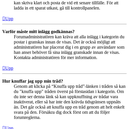
kan skriva klart och posta de vid ett senare tillfälle. För att
ladda in ett sparat utkast, gå till kontrollpanelen.
Upp
Varför måste mitt inlägg godkännas?
Forumadministratören kan kräva att alla inlägg i kategorin du
postar i granskas innan de visas. Det är också möjligt att
administratören har placerat dig i en grupp av användare som
han anser behöver få sina inlägg granskade innan de visas.
Kontakta administratören för mer information.
Upp
Hur knuffar jag upp min tråd?
Genom att klicka på “Knuffa upp tråd”-länken i tråden så kan
du "knuffa upp" tråden överst på förstasidan i kategorin. Om
du inte ser denna länk så kan uppknuffning av trådar vara
inaktiverat, eller så har inte den krävda tidsgränsen uppnåts
än. Det går också att knuffa upp en tråd genom att helt enkelt
svara på den. Försäkra dig dock först om att du följer
forumreglerna.
Upp