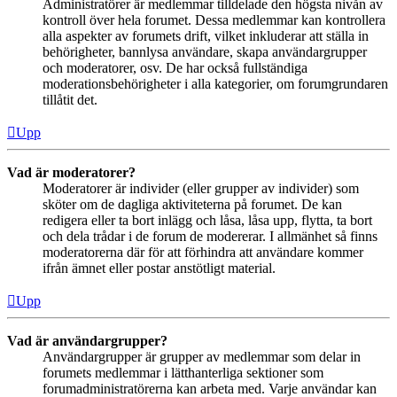
Administratörer är medlemmar tilldelade den högsta nivån av
kontroll över hela forumet. Dessa medlemmar kan kontrollera
alla aspekter av forumets drift, vilket inkluderar att ställa in
behörigheter, bannlysa användare, skapa användargrupper
och moderatorer, osv. De har också fullständiga
moderationsbehörigheter i alla kategorier, om forumgrundaren
tillåtit det.
Upp
Vad är moderatorer?
Moderatorer är individer (eller grupper av individer) som
sköter om de dagliga aktiviteterna på forumet. De kan
redigera eller ta bort inlägg och låsa, låsa upp, flytta, ta bort
och dela trådar i de forum de modererar. I allmänhet så finns
moderatorerna där för att förhindra att användare kommer
ifrån ämnet eller postar anstötligt material.
Upp
Vad är användargrupper?
Användargrupper är grupper av medlemmar som delar in
forumets medlemmar i lätthanterliga sektioner som
forumadministratörerna kan arbeta med. Varje användar kan