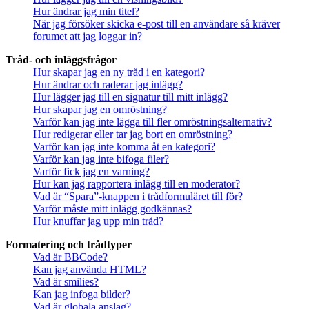
Hur ändrar jag min titel?
När jag försöker skicka e-post till en användare så kräver
forumet att jag loggar in?
Tråd- och inläggsfrågor
Hur skapar jag en ny tråd i en kategori?
Hur ändrar och raderar jag inlägg?
Hur lägger jag till en signatur till mitt inlägg?
Hur skapar jag en omröstning?
Varför kan jag inte lägga till fler omröstningsalternativ?
Hur redigerar eller tar jag bort en omröstning?
Varför kan jag inte komma åt en kategori?
Varför kan jag inte bifoga filer?
Varför fick jag en varning?
Hur kan jag rapportera inlägg till en moderator?
Vad är “Spara”-knappen i trådformuläret till för?
Varför måste mitt inlägg godkännas?
Hur knuffar jag upp min tråd?
Formatering och trådtyper
Vad är BBCode?
Kan jag använda HTML?
Vad är smilies?
Kan jag infoga bilder?
Vad är globala anslag?