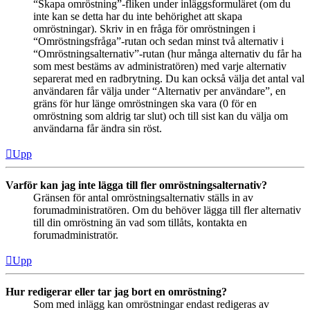
“Skapa omröstning”-fliken under inläggsformuläret (om du
inte kan se detta har du inte behörighet att skapa
omröstningar). Skriv in en fråga för omröstningen i
“Omröstningsfråga”-rutan och sedan minst två alternativ i
“Omröstningsalternativ”-rutan (hur många alternativ du får ha
som mest bestäms av administratören) med varje alternativ
separerat med en radbrytning. Du kan också välja det antal val
användaren får välja under “Alternativ per användare”, en
gräns för hur länge omröstningen ska vara (0 för en
omröstning som aldrig tar slut) och till sist kan du välja om
användarna får ändra sin röst.
Upp
Varför kan jag inte lägga till fler omröstningsalternativ?
Gränsen för antal omröstningsalternativ ställs in av
forumadministratören. Om du behöver lägga till fler alternativ
till din omröstning än vad som tillåts, kontakta en
forumadministratör.
Upp
Hur redigerar eller tar jag bort en omröstning?
Som med inlägg kan omröstningar endast redigeras av