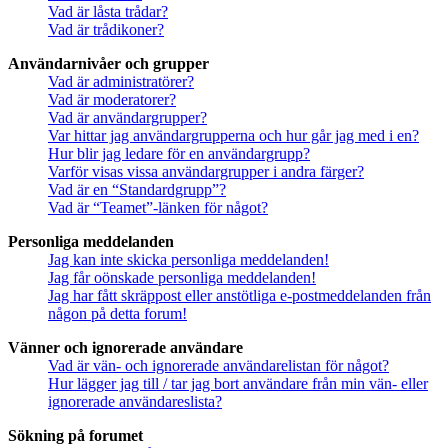
Vad är låsta trådar?
Vad är trådikoner?
Användarnivåer och grupper
Vad är administratörer?
Vad är moderatorer?
Vad är användargrupper?
Var hittar jag användargrupperna och hur går jag med i en?
Hur blir jag ledare för en användargrupp?
Varför visas vissa användargrupper i andra färger?
Vad är en “Standardgrupp”?
Vad är “Teamet”-länken för något?
Personliga meddelanden
Jag kan inte skicka personliga meddelanden!
Jag får oönskade personliga meddelanden!
Jag har fått skräppost eller anstötliga e-postmeddelanden från
någon på detta forum!
Vänner och ignorerade användare
Vad är vän- och ignorerade användarelistan för något?
Hur lägger jag till / tar jag bort användare från min vän- eller
ignorerade användareslista?
Sökning på forumet