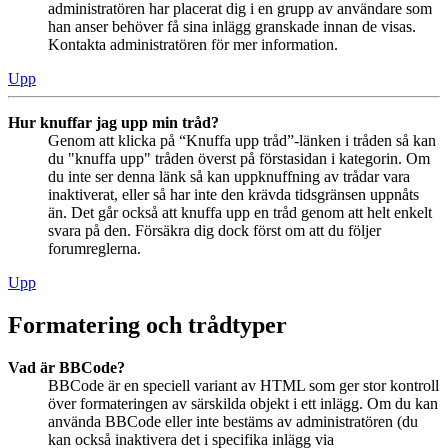
administratören har placerat dig i en grupp av användare som
han anser behöver få sina inlägg granskade innan de visas.
Kontakta administratören för mer information.
Upp
Hur knuffar jag upp min tråd?
Genom att klicka på “Knuffa upp tråd”-länken i tråden så kan
du "knuffa upp" tråden överst på förstasidan i kategorin. Om
du inte ser denna länk så kan uppknuffning av trådar vara
inaktiverat, eller så har inte den krävda tidsgränsen uppnåts
än. Det går också att knuffa upp en tråd genom att helt enkelt
svara på den. Försäkra dig dock först om att du följer
forumreglerna.
Upp
Formatering och trådtyper
Vad är BBCode?
BBCode är en speciell variant av HTML som ger stor kontroll
över formateringen av särskilda objekt i ett inlägg. Om du kan
använda BBCode eller inte bestäms av administratören (du
kan också inaktivera det i specifika inlägg via