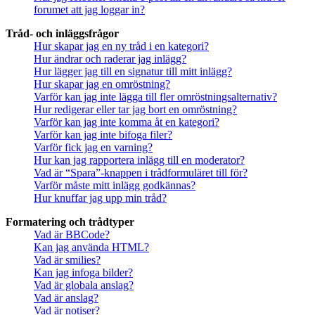
forumet att jag loggar in?
Tråd- och inläggsfrågor
Hur skapar jag en ny tråd i en kategori?
Hur ändrar och raderar jag inlägg?
Hur lägger jag till en signatur till mitt inlägg?
Hur skapar jag en omröstning?
Varför kan jag inte lägga till fler omröstningsalternativ?
Hur redigerar eller tar jag bort en omröstning?
Varför kan jag inte komma åt en kategori?
Varför kan jag inte bifoga filer?
Varför fick jag en varning?
Hur kan jag rapportera inlägg till en moderator?
Vad är “Spara”-knappen i trådformuläret till för?
Varför måste mitt inlägg godkännas?
Hur knuffar jag upp min tråd?
Formatering och trådtyper
Vad är BBCode?
Kan jag använda HTML?
Vad är smilies?
Kan jag infoga bilder?
Vad är globala anslag?
Vad är anslag?
Vad är notiser?