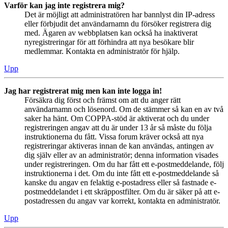
Varför kan jag inte registrera mig?
Det är möjligt att administratören har bannlyst din IP-adress
eller förbjudit det användarnamn du försöker registrera dig
med. Ägaren av webbplatsen kan också ha inaktiverat
nyregistreringar för att förhindra att nya besökare blir
medlemmar. Kontakta en administratör för hjälp.
Upp
Jag har registrerat mig men kan inte logga in!
Försäkra dig först och främst om att du anger rätt
användarnamn och lösenord. Om de stämmer så kan en av två
saker ha hänt. Om COPPA-stöd är aktiverat och du under
registreringen angav att du är under 13 år så måste du följa
instruktionerna du fått. Vissa forum kräver också att nya
registreringar aktiveras innan de kan användas, antingen av
dig själv eller av an administratör; denna information visades
under registreringen. Om du har fått ett e-postmeddelande, följ
instruktionerna i det. Om du inte fått ett e-postmeddelande så
kanske du angav en felaktig e-postadress eller så fastnade e-
postmeddelandet i ett skräppostfilter. Om du är säker på att e-
postadressen du angav var korrekt, kontakta en administratör.
Upp