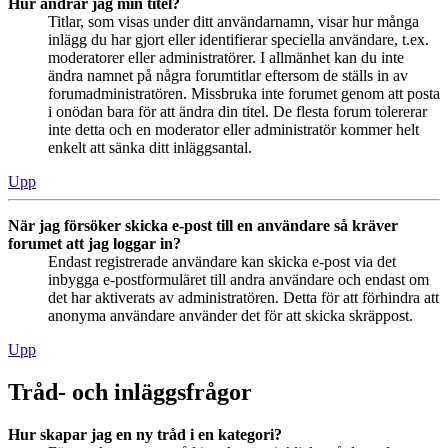
Hur ändrar jag min titel?
Titlar, som visas under ditt användarnamn, visar hur många
inlägg du har gjort eller identifierar speciella användare, t.ex.
moderatorer eller administratörer. I allmänhet kan du inte
ändra namnet på några forumtitlar eftersom de ställs in av
forumadministratören. Missbruka inte forumet genom att posta
i onödan bara för att ändra din titel. De flesta forum tolererar
inte detta och en moderator eller administratör kommer helt
enkelt att sänka ditt inläggsantal.
Upp
När jag försöker skicka e-post till en användare så kräver
forumet att jag loggar in?
Endast registrerade användare kan skicka e-post via det
inbygga e-postformuläret till andra användare och endast om
det har aktiverats av administratören. Detta för att förhindra att
anonyma användare använder det för att skicka skräppost.
Upp
Tråd- och inläggsfrågor
Hur skapar jag en ny tråd i en kategori?