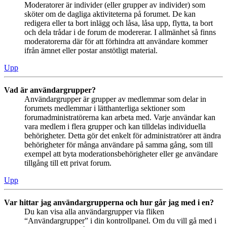
Moderatorer är individer (eller grupper av individer) som
sköter om de dagliga aktiviteterna på forumet. De kan
redigera eller ta bort inlägg och låsa, låsa upp, flytta, ta bort
och dela trådar i de forum de modererar. I allmänhet så finns
moderatorerna där för att förhindra att användare kommer
ifrån ämnet eller postar anstötligt material.
Upp
Vad är användargrupper?
Användargrupper är grupper av medlemmar som delar in
forumets medlemmar i lätthanterliga sektioner som
forumadministratörerna kan arbeta med. Varje användar kan
vara medlem i flera grupper och kan tilldelas individuella
behörigheter. Detta gör det enkelt för administratörer att ändra
behörigheter för många användare på samma gång, som till
exempel att byta moderationsbehörigheter eller ge användare
tillgång till ett privat forum.
Upp
Var hittar jag användargrupperna och hur går jag med i en?
Du kan visa alla användargrupper via fliken
“Användargrupper” i din kontrollpanel. Om du vill gå med i