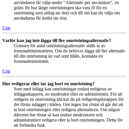
användaren får välja under “Alternativ per användare”, en
gräns för hur länge omröstningen ska vara (0 för en
omröstning som aldrig tar slut) och till sist kan du välja om
användarna får ändra sin röst.
Upp
Varför kan jag inte lägga till fler omröstningsalternativ?
Gränsen för antal omröstningsalternativ ställs in av
forumadministratören. Om du behöver lägga till fler alternativ
till din omröstning än vad som tillåts, kontakta en
forumadministratör.
Upp
Hur redigerar eller tar jag bort en omröstning?
Som med inlägg kan omröstningar endast redigeras av
inläggsskaparen, en moderator eller en administratör. För att
redigera en omröstning klickar du på redigeringsknappen för
det första inlägget i tråden. Om ingen har röstat så går det att
ta bort omröstningen eller redigera alternativen. Om någon
däremot har röstat så kan endast moderatorer och
administratörer redigera eller ta bort omröstningen. Detta för
att förhindra fusk.