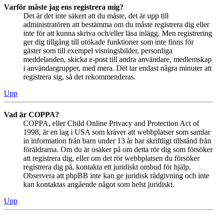
Varför måste jag ens registrera mig?
Det är det inte säkert att du måste, det är upp till
administratören att bestämma om du måste registrera dig eller
inte för att kunna skriva och/eller läsa inlägg. Men registrering
ger dig tillgång till utökade funktioner som inte finns för
gäster som till exempel visningsbilder, personliga
meddelanden, skicka e-post till andra användare, medlemskap
i användargrupper, med mera. Det tar endast några minuter att
registrera sig, så det rekommenderas.
Upp
Vad är COPPA?
COPPA, eller Child Online Privacy and Protection Act of
1998, är en lag i USA som kräver att webbplatser som samlar
in information från barn under 13 år har skriftligt tillstånd från
föräldrarna. Om du är osäker på om detta rör dig som försöker
att registrera dig, eller om det rör webbplatsen du försöker
registrera dig på, kontakta ett juridiskt ombud för hjälp.
Observera att phpBB inte kan ge juridisk rådgivning och inte
kan kontaktas angående något som helst juridiskt.
Upp