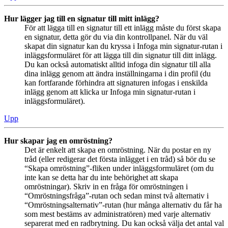
Hur lägger jag till en signatur till mitt inlägg?
För att lägga till en signatur till ett inlägg måste du först skapa
en signatur, detta gör du via din kontrollpanel. När du väl
skapat din signatur kan du kryssa i Infoga min signatur-rutan i
inläggsformuläret för att lägga till din signatur till ditt inlägg.
Du kan också automatiskt alltid infoga din signatur till alla
dina inlägg genom att ändra inställningarna i din profil (du
kan fortfarande förhindra att signaturen infogas i enskilda
inlägg genom att klicka ur Infoga min signatur-rutan i
inläggsformuläret).
Upp
Hur skapar jag en omröstning?
Det är enkelt att skapa en omröstning. När du postar en ny
tråd (eller redigerar det första inlägget i en tråd) så bör du se
“Skapa omröstning”-fliken under inläggsformuläret (om du
inte kan se detta har du inte behörighet att skapa
omröstningar). Skriv in en fråga för omröstningen i
“Omröstningsfråga”-rutan och sedan minst två alternativ i
“Omröstningsalternativ”-rutan (hur många alternativ du får ha
som mest bestäms av administratören) med varje alternativ
separerat med en radbrytning. Du kan också välja det antal val