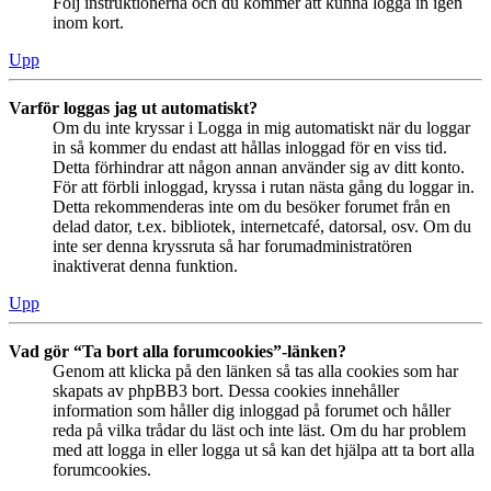
Följ instruktionerna och du kommer att kunna logga in igen
inom kort.
Upp
Varför loggas jag ut automatiskt?
Om du inte kryssar i Logga in mig automatiskt när du loggar
in så kommer du endast att hållas inloggad för en viss tid.
Detta förhindrar att någon annan använder sig av ditt konto.
För att förbli inloggad, kryssa i rutan nästa gång du loggar in.
Detta rekommenderas inte om du besöker forumet från en
delad dator, t.ex. bibliotek, internetcafé, datorsal, osv. Om du
inte ser denna kryssruta så har forumadministratören
inaktiverat denna funktion.
Upp
Vad gör “Ta bort alla forumcookies”-länken?
Genom att klicka på den länken så tas alla cookies som har
skapats av phpBB3 bort. Dessa cookies innehåller
information som håller dig inloggad på forumet och håller
reda på vilka trådar du läst och inte läst. Om du har problem
med att logga in eller logga ut så kan det hjälpa att ta bort alla
forumcookies.