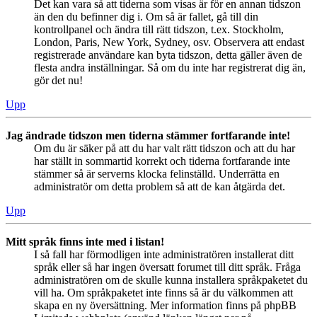
Det kan vara så att tiderna som visas är för en annan tidszon
än den du befinner dig i. Om så är fallet, gå till din
kontrollpanel och ändra till rätt tidszon, t.ex. Stockholm,
London, Paris, New York, Sydney, osv. Observera att endast
registrerade användare kan byta tidszon, detta gäller även de
flesta andra inställningar. Så om du inte har registrerat dig än,
gör det nu!
Upp
Jag ändrade tidszon men tiderna stämmer fortfarande inte!
Om du är säker på att du har valt rätt tidszon och att du har
har ställt in sommartid korrekt och tiderna fortfarande inte
stämmer så är serverns klocka felinställd. Underrätta en
administratör om detta problem så att de kan åtgärda det.
Upp
Mitt språk finns inte med i listan!
I så fall har förmodligen inte administratören installerat ditt
språk eller så har ingen översatt forumet till ditt språk. Fråga
administratören om de skulle kunna installera språkpaketet du
vill ha. Om språkpaketet inte finns så är du välkommen att
skapa en ny översättning. Mer information finns på phpBB