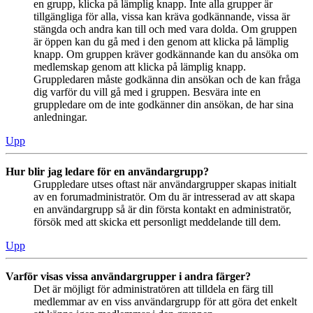
en grupp, klicka på lämplig knapp. Inte alla grupper är
tillgängliga för alla, vissa kan kräva godkännande, vissa är
stängda och andra kan till och med vara dolda. Om gruppen
är öppen kan du gå med i den genom att klicka på lämplig
knapp. Om gruppen kräver godkännande kan du ansöka om
medlemskap genom att klicka på lämplig knapp.
Gruppledaren måste godkänna din ansökan och de kan fråga
dig varför du vill gå med i gruppen. Besvära inte en
gruppledare om de inte godkänner din ansökan, de har sina
anledningar.
Upp
Hur blir jag ledare för en användargrupp?
Gruppledare utses oftast när användargrupper skapas initialt
av en forumadministratör. Om du är intresserad av att skapa
en användargrupp så är din första kontakt en administratör,
försök med att skicka ett personligt meddelande till dem.
Upp
Varför visas vissa användargrupper i andra färger?
Det är möjligt för administratören att tilldela en färg till
medlemmar av en viss användargrupp för att göra det enkelt