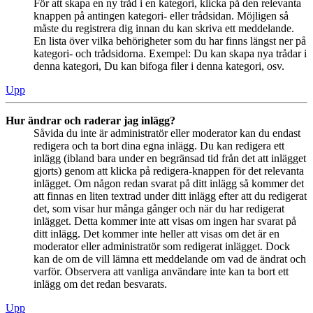
För att skapa en ny tråd i en kategori, klicka på den relevanta
knappen på antingen kategori- eller trådsidan. Möjligen så
måste du registrera dig innan du kan skriva ett meddelande.
En lista över vilka behörigheter som du har finns längst ner på
kategori- och trådsidorna. Exempel: Du kan skapa nya trådar i
denna kategori, Du kan bifoga filer i denna kategori, osv.
Upp
Hur ändrar och raderar jag inlägg?
Såvida du inte är administratör eller moderator kan du endast
redigera och ta bort dina egna inlägg. Du kan redigera ett
inlägg (ibland bara under en begränsad tid från det att inlägget
gjorts) genom att klicka på redigera-knappen för det relevanta
inlägget. Om någon redan svarat på ditt inlägg så kommer det
att finnas en liten textrad under ditt inlägg efter att du redigerat
det, som visar hur många gånger och när du har redigerat
inlägget. Detta kommer inte att visas om ingen har svarat på
ditt inlägg. Det kommer inte heller att visas om det är en
moderator eller administratör som redigerat inlägget. Dock
kan de om de vill lämna ett meddelande om vad de ändrat och
varför. Observera att vanliga användare inte kan ta bort ett
inlägg om det redan besvarats.
Upp