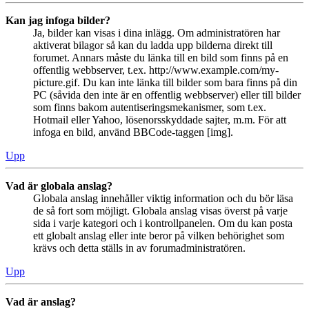
Kan jag infoga bilder?
Ja, bilder kan visas i dina inlägg. Om administratören har
aktiverat bilagor så kan du ladda upp bilderna direkt till
forumet. Annars måste du länka till en bild som finns på en
offentlig webbserver, t.ex. http://www.example.com/my-
picture.gif. Du kan inte länka till bilder som bara finns på din
PC (såvida den inte är en offentlig webbserver) eller till bilder
som finns bakom autentiseringsmekanismer, som t.ex.
Hotmail eller Yahoo, lösenorsskyddade sajter, m.m. För att
infoga en bild, använd BBCode-taggen [img].
Upp
Vad är globala anslag?
Globala anslag innehåller viktig information och du bör läsa
de så fort som möjligt. Globala anslag visas överst på varje
sida i varje kategori och i kontrollpanelen. Om du kan posta
ett globalt anslag eller inte beror på vilken behörighet som
krävs och detta ställs in av forumadministratören.
Upp
Vad är anslag?