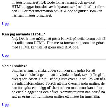
inläggsformuläret). BBCode liknar i mångt och mycket
HTML, taggar innesluts av hakparanteser [ och ] istället för <
och >. För mer information om BBCode se guiden som kan
nås från inläggsformuläret.
Upp
Kan jag använda HTML?
Nej. Det är inte möjligt att posta HTML på detta forum och få
det tolkat som HTML. Den mesta formatering som kan göras
med HTML kan istället göras med BBCode.
Upp
Vad är smilies?
Smilies är små grafiska bilder som kan användas för att
uttrycka en känsla genom att använda en kod, t.ex. :) för glad,
eller :( för ledsen. En fullständig lista över alla smilies kan nås
via inläggsformuläret. Försök att inte överanvända smilies, de
kan fort göra ett inlägg oläsbart och en moderator kan ta bort
de eller inlägget helt och hållet. Administratören kan också ha
satt en gräns för hur många smilies ett inlägg får innehålla.
Upp