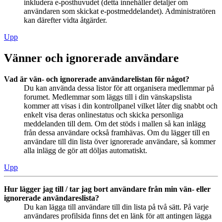
inkludera e-posthuvudet (detta innehåller detaljer om
användaren som skickat e-postmeddelandet). Administratören
kan därefter vidta åtgärder.
Upp
Vänner och ignorerade användare
Vad är vän- och ignorerade användarelistan för något?
Du kan använda dessa listor för att organisera medlemmar på
forumet. Medlemmar som läggs till i din vänskapslista
kommer att visas i din kontrollpanel vilket låter dig snabbt och
enkelt visa deras onlinestatus och skicka personliga
meddelanden till dem. Om det stöds i mallen så kan inlägg
från dessa användare också framhävas. Om du lägger till en
användare till din lista över ignorerade användare, så kommer
alla inlägg de gör att döljas automatiskt.
Upp
Hur lägger jag till / tar jag bort användare från min vän- eller
ignorerade användareslista?
Du kan lägga till användare till din lista på två sätt. På varje
användares profilsida finns det en länk för att antingen lägga