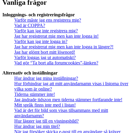
Vanliga frågor
Inloggnings- och registreringsfrågor
Varför måste jag ens registrera mig?
Vad är COPPA?
Varför kan jag inte registrera mig?
Jag har registrerat mig men kan inte logga in!
Varför kan jag inte logga in?
Jag har registrerat mig men kan inte logga in längre?!
Jag har glömt bort mitt lösenord!
Varför loggas jag ut automatiskt?
Vad gör “Ta bort alla forumcookies”-länken?
Alternativ och inställningar
Hur ändrar jag mina inställningar?
Hur förhindrar jag att mitt användarnamn visas i listorna över
vilka som är online?
Tiderna stämmer inte!
Jag ändrade tidszon men tiderna stämmer fortfarande inte!
Mitt språk finns inte med i listan!
Vad är det för bild som visas tillsammans med mitt
användarnamn?
Hur lägger jag till en visningsbild?
Hur ändrar jag min titel?
När jag försöker skicka e-post till en användare så kräver