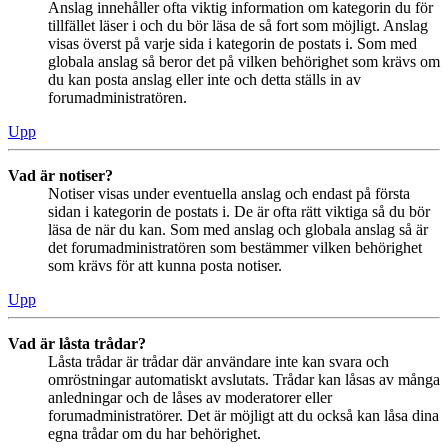
Anslag innehåller ofta viktig information om kategorin du för
tillfället läser i och du bör läsa de så fort som möjligt. Anslag
visas överst på varje sida i kategorin de postats i. Som med
globala anslag så beror det på vilken behörighet som krävs om
du kan posta anslag eller inte och detta ställs in av
forumadministratören.
Upp
Vad är notiser?
Notiser visas under eventuella anslag och endast på första
sidan i kategorin de postats i. De är ofta rätt viktiga så du bör
läsa de när du kan. Som med anslag och globala anslag så är
det forumadministratören som bestämmer vilken behörighet
som krävs för att kunna posta notiser.
Upp
Vad är låsta trådar?
Låsta trådar är trådar där användare inte kan svara och
omröstningar automatiskt avslutats. Trådar kan låsas av många
anledningar och de låses av moderatorer eller
forumadministratörer. Det är möjligt att du också kan låsa dina
egna trådar om du har behörighet.