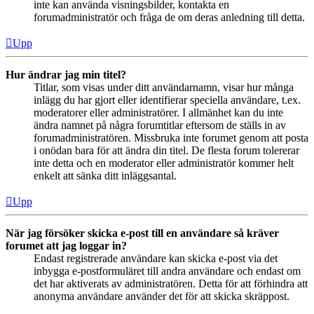
inte kan använda visningsbilder, kontakta en
forumadministratör och fråga de om deras anledning till detta.
Upp
Hur ändrar jag min titel?
Titlar, som visas under ditt användarnamn, visar hur många
inlägg du har gjort eller identifierar speciella användare, t.ex.
moderatorer eller administratörer. I allmänhet kan du inte
ändra namnet på några forumtitlar eftersom de ställs in av
forumadministratören. Missbruka inte forumet genom att posta
i onödan bara för att ändra din titel. De flesta forum tolererar
inte detta och en moderator eller administratör kommer helt
enkelt att sänka ditt inläggsantal.
Upp
När jag försöker skicka e-post till en användare så kräver
forumet att jag loggar in?
Endast registrerade användare kan skicka e-post via det
inbygga e-postformuläret till andra användare och endast om
det har aktiverats av administratören. Detta för att förhindra att
anonyma användare använder det för att skicka skräppost.