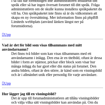
I så fall har förmodligen inte administratören installerat ditt
språk eller så har ingen översatt forumet till ditt språk. Fråga
administratören om de skulle kunna installera språkpaketet du
vill ha. Om språkpaketet inte finns så är du välkommen att
skapa en ny översättning. Mer information finns på phpBB
Limiteds webbplats (använd länken längst ner på
forumsidorna).
Upp
Vad är det för bild som visas tillsammans med mitt
användarnamn?
Det finns två bilder som kan visas tillsammans med ett
användarnamn i inlägg. Den ena är en titelbild, oftast är dessa
bilder i form av stjärnor, prickar eller block som visar hur
många inlägg du har gjort eller din status på forumet. Den
andra bilden, oftast är den större, är känd som en visningsbild
och är i allmänhet unik eller personlig för varje användare.
Upp
Hur lägger jag till en visningsbild?
Det är upp till forumadministratören att tillåta visningsbilder
och välja vilka sätt visningsbilder kan användas på. Om du