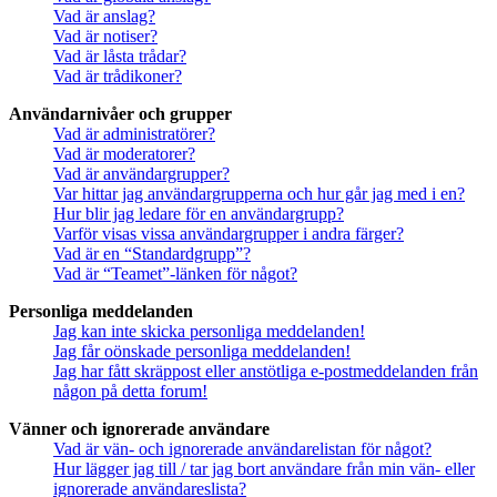
Vad är anslag?
Vad är notiser?
Vad är låsta trådar?
Vad är trådikoner?
Användarnivåer och grupper
Vad är administratörer?
Vad är moderatorer?
Vad är användargrupper?
Var hittar jag användargrupperna och hur går jag med i en?
Hur blir jag ledare för en användargrupp?
Varför visas vissa användargrupper i andra färger?
Vad är en “Standardgrupp”?
Vad är “Teamet”-länken för något?
Personliga meddelanden
Jag kan inte skicka personliga meddelanden!
Jag får oönskade personliga meddelanden!
Jag har fått skräppost eller anstötliga e-postmeddelanden från
någon på detta forum!
Vänner och ignorerade användare
Vad är vän- och ignorerade användarelistan för något?
Hur lägger jag till / tar jag bort användare från min vän- eller
ignorerade användareslista?