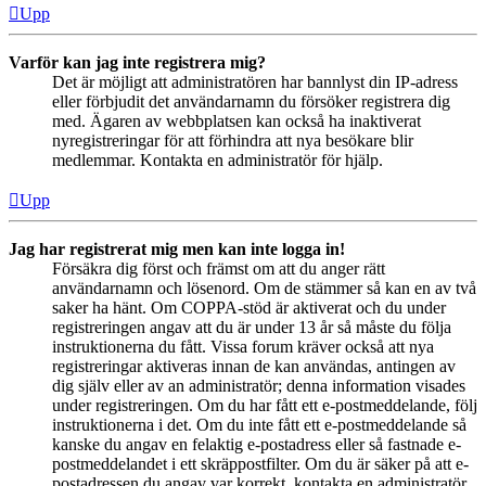
Upp
Varför kan jag inte registrera mig?
Det är möjligt att administratören har bannlyst din IP-adress
eller förbjudit det användarnamn du försöker registrera dig
med. Ägaren av webbplatsen kan också ha inaktiverat
nyregistreringar för att förhindra att nya besökare blir
medlemmar. Kontakta en administratör för hjälp.
Upp
Jag har registrerat mig men kan inte logga in!
Försäkra dig först och främst om att du anger rätt
användarnamn och lösenord. Om de stämmer så kan en av två
saker ha hänt. Om COPPA-stöd är aktiverat och du under
registreringen angav att du är under 13 år så måste du följa
instruktionerna du fått. Vissa forum kräver också att nya
registreringar aktiveras innan de kan användas, antingen av
dig själv eller av an administratör; denna information visades
under registreringen. Om du har fått ett e-postmeddelande, följ
instruktionerna i det. Om du inte fått ett e-postmeddelande så
kanske du angav en felaktig e-postadress eller så fastnade e-
postmeddelandet i ett skräppostfilter. Om du är säker på att e-
postadressen du angav var korrekt, kontakta en administratör.