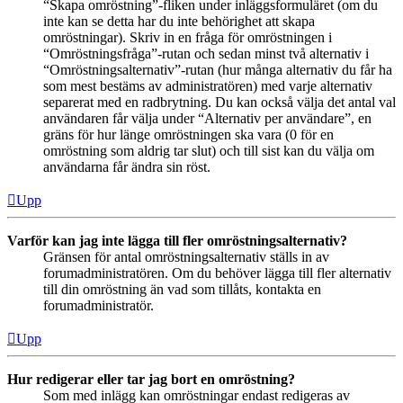
“Skapa omröstning”-fliken under inläggsformuläret (om du
inte kan se detta har du inte behörighet att skapa
omröstningar). Skriv in en fråga för omröstningen i
“Omröstningsfråga”-rutan och sedan minst två alternativ i
“Omröstningsalternativ”-rutan (hur många alternativ du får ha
som mest bestäms av administratören) med varje alternativ
separerat med en radbrytning. Du kan också välja det antal val
användaren får välja under “Alternativ per användare”, en
gräns för hur länge omröstningen ska vara (0 för en
omröstning som aldrig tar slut) och till sist kan du välja om
användarna får ändra sin röst.
Upp
Varför kan jag inte lägga till fler omröstningsalternativ?
Gränsen för antal omröstningsalternativ ställs in av
forumadministratören. Om du behöver lägga till fler alternativ
till din omröstning än vad som tillåts, kontakta en
forumadministratör.
Upp
Hur redigerar eller tar jag bort en omröstning?
Som med inlägg kan omröstningar endast redigeras av