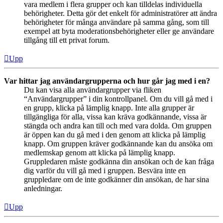
vara medlem i flera grupper och kan tilldelas individuella
behörigheter. Detta gör det enkelt för administratörer att ändra
behörigheter för många användare på samma gång, som till
exempel att byta moderationsbehörigheter eller ge användare
tillgång till ett privat forum.
Upp
Var hittar jag användargrupperna och hur går jag med i en?
Du kan visa alla användargrupper via fliken
“Användargrupper” i din kontrollpanel. Om du vill gå med i
en grupp, klicka på lämplig knapp. Inte alla grupper är
tillgängliga för alla, vissa kan kräva godkännande, vissa är
stängda och andra kan till och med vara dolda. Om gruppen
är öppen kan du gå med i den genom att klicka på lämplig
knapp. Om gruppen kräver godkännande kan du ansöka om
medlemskap genom att klicka på lämplig knapp.
Gruppledaren måste godkänna din ansökan och de kan fråga
dig varför du vill gå med i gruppen. Besvära inte en
gruppledare om de inte godkänner din ansökan, de har sina
anledningar.
Upp