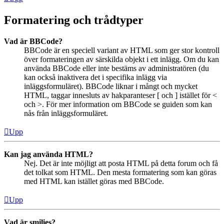
Formatering och trådtyper
Vad är BBCode?
BBCode är en speciell variant av HTML som ger stor kontroll
över formateringen av särskilda objekt i ett inlägg. Om du kan
använda BBCode eller inte bestäms av administratören (du
kan också inaktivera det i specifika inlägg via
inläggsformuläret). BBCode liknar i mångt och mycket
HTML, taggar innesluts av hakparanteser [ och ] istället för <
och >. För mer information om BBCode se guiden som kan
nås från inläggsformuläret.
Upp
Kan jag använda HTML?
Nej. Det är inte möjligt att posta HTML på detta forum och få
det tolkat som HTML. Den mesta formatering som kan göras
med HTML kan istället göras med BBCode.
Upp
Vad är smilies?