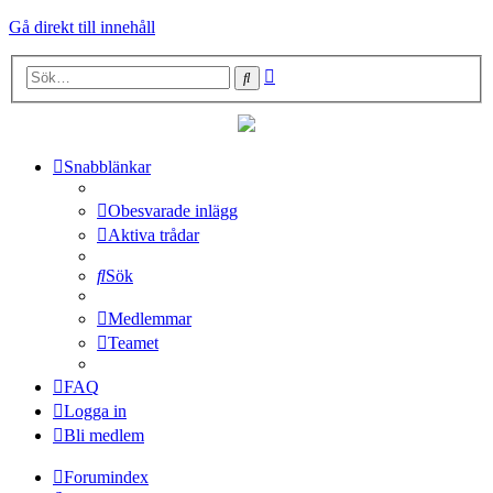
Gå direkt till innehåll
Avancerad
Sök
sökning
Snabblänkar
Obesvarade inlägg
Aktiva trådar
Sök
Medlemmar
Teamet
FAQ
Logga in
Bli medlem
Forumindex