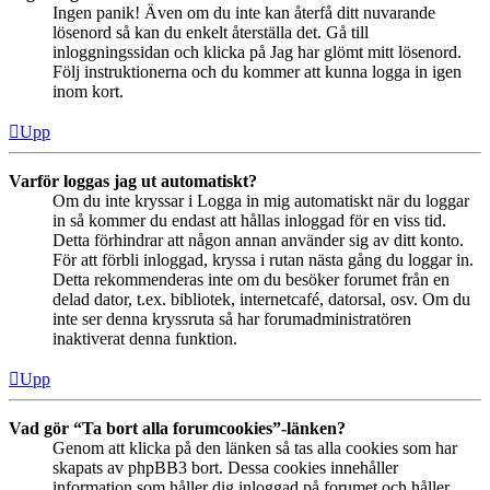
Ingen panik! Även om du inte kan återfå ditt nuvarande
lösenord så kan du enkelt återställa det. Gå till
inloggningssidan och klicka på Jag har glömt mitt lösenord.
Följ instruktionerna och du kommer att kunna logga in igen
inom kort.
Upp
Varför loggas jag ut automatiskt?
Om du inte kryssar i Logga in mig automatiskt när du loggar
in så kommer du endast att hållas inloggad för en viss tid.
Detta förhindrar att någon annan använder sig av ditt konto.
För att förbli inloggad, kryssa i rutan nästa gång du loggar in.
Detta rekommenderas inte om du besöker forumet från en
delad dator, t.ex. bibliotek, internetcafé, datorsal, osv. Om du
inte ser denna kryssruta så har forumadministratören
inaktiverat denna funktion.
Upp
Vad gör “Ta bort alla forumcookies”-länken?
Genom att klicka på den länken så tas alla cookies som har
skapats av phpBB3 bort. Dessa cookies innehåller
information som håller dig inloggad på forumet och håller