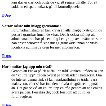
kan skriva klart och posta de vid ett senare tillfälle. För att
ladda in ett sparat utkast, gå till kontrollpanelen.
Upp
Varför måste mitt inlägg godkännas?
Forumadministratören kan kräva att alla inlägg i kategorin du
postar i granskas innan de visas. Det är också möjligt att
administratören har placerat dig i en grupp av användare som
han anser behöver få sina inlägg granskade innan de visas.
Kontakta administratören för mer information.
Upp
Hur knuffar jag upp min tråd?
Genom att klicka på “Knuffa upp tråd”-länken i tråden så kan
du "knuffa upp" tråden överst på förstasidan i kategorin. Om
du inte ser denna länk så kan uppknuffning av trådar vara
inaktiverat, eller så har inte den krävda tidsgränsen uppnåts
än. Det går också att knuffa upp en tråd genom att helt enkelt
svara på den. Försäkra dig dock först om att du följer
forumreglerna.
Upp