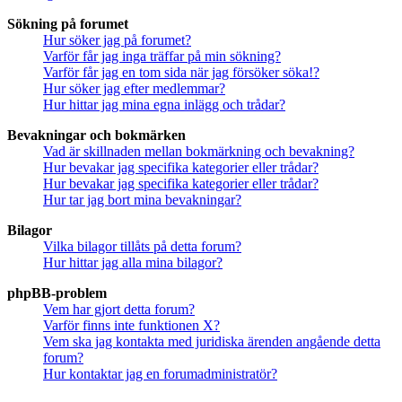
Sökning på forumet
Hur söker jag på forumet?
Varför får jag inga träffar på min sökning?
Varför får jag en tom sida när jag försöker söka!?
Hur söker jag efter medlemmar?
Hur hittar jag mina egna inlägg och trådar?
Bevakningar och bokmärken
Vad är skillnaden mellan bokmärkning och bevakning?
Hur bevakar jag specifika kategorier eller trådar?
Hur bevakar jag specifika kategorier eller trådar?
Hur tar jag bort mina bevakningar?
Bilagor
Vilka bilagor tillåts på detta forum?
Hur hittar jag alla mina bilagor?
phpBB-problem
Vem har gjort detta forum?
Varför finns inte funktionen X?
Vem ska jag kontakta med juridiska ärenden angående detta
forum?
Hur kontaktar jag en forumadministratör?