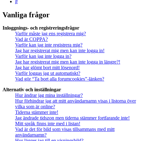
Sök
Vanliga frågor
Inloggnings- och registreringsfrågor
Varför måste jag ens registrera mig?
Vad är COPPA?
Varför kan jag inte registrera mig?
Jag har registrerat mig men kan inte logga in!
Varför kan jag inte logga in?
Jag har registrerat mig men kan inte logga in längre?!
Jag har glömt bort mitt lösenord!
Varför loggas jag ut automatiskt?
Vad gör “Ta bort alla forumcookies”-länken?
Alternativ och inställningar
Hur ändrar jag mina inställningar?
Hur förhindrar jag att mitt användarnamn visas i listorna över
vilka som är online?
Tiderna stämmer inte!
Jag ändrade tidszon men tiderna stämmer fortfarande inte!
Mitt språk finns inte med i listan!
Vad är det för bild som visas tillsammans med mitt
användarnamn?
Hur lägger jag till en visningsbild?