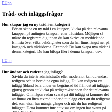
Upp
Tråd- och inläggsfrågor
Hur skapar jag en ny tråd i en kategori?
För att skapa en ny tråd i en kategori, klicka på den relevanta
knappen på antingen kategori- eller trådsidan. Möjligen så
måste du registrera dig innan du kan skriva ett meddelande.
En lista över vilka behörigheter som du har finns längst ner på
kategori- och trådsidorna. Exempel: Du kan skapa nya trådar i
denna kategori, Du kan bifoga filer i denna kategori, osv.
Upp
Hur ändrar och raderar jag inlägg?
Såvida du inte är administratör eller moderator kan du endast
redigera och ta bort dina egna inlägg. Du kan redigera ett
inlägg (ibland bara under en begränsad tid från det att inlägget
gjorts) genom att klicka på redigera-knappen för det relevanta
inlägget. Om någon redan svarat på ditt inlägg så kommer det
att finnas en liten textrad under ditt inlägg efter att du redigerat
det, som visar hur många gånger och när du har redigerat
inlägget. Detta kommer inte att visas om ingen har svarat på