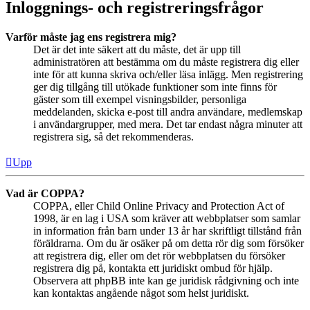
Inloggnings- och registreringsfrågor
Varför måste jag ens registrera mig?
Det är det inte säkert att du måste, det är upp till
administratören att bestämma om du måste registrera dig eller
inte för att kunna skriva och/eller läsa inlägg. Men registrering
ger dig tillgång till utökade funktioner som inte finns för
gäster som till exempel visningsbilder, personliga
meddelanden, skicka e-post till andra användare, medlemskap
i användargrupper, med mera. Det tar endast några minuter att
registrera sig, så det rekommenderas.
Upp
Vad är COPPA?
COPPA, eller Child Online Privacy and Protection Act of
1998, är en lag i USA som kräver att webbplatser som samlar
in information från barn under 13 år har skriftligt tillstånd från
föräldrarna. Om du är osäker på om detta rör dig som försöker
att registrera dig, eller om det rör webbplatsen du försöker
registrera dig på, kontakta ett juridiskt ombud för hjälp.
Observera att phpBB inte kan ge juridisk rådgivning och inte
kan kontaktas angående något som helst juridiskt.