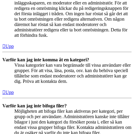
inläggsskaparen, en moderator eller en administratör. För att
redigera en omröstning klickar du på redigeringsknappen för
det första inlägget i tråden. Om ingen har röstat så går det att
ta bort omröstningen eller redigera alternativen. Om någon
däremot har röstat så kan endast moderatorer och
administratörer redigera eller ta bort omröstningen. Detta för
att förhindra fusk.
Upp
Varför kan jag inte komma åt en kategori?
Vissa kategorier kan vara begränsade till vissa användare eller
grupper. För att visa, läsa, posta, osv. kan du behöva speciell
tillåtelse som endast moderatorer och administratörer kan ge
dig. Pröva att kontakta dem.
Upp
Varför kan jag inte bifoga filer?
Möjligheten att bifoga filer kan aktiveras per kategori, per
grupp och per användare. Administratören kanske inte tillåter
bilagor i just den kategori du försöker posta i, eller så kan
endast vissa grupper bifoga filer. Kontakta administratören om
du är osäker på varför du inte kan bifoga filer.