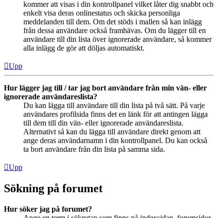
kommer att visas i din kontrollpanel vilket låter dig snabbt och
enkelt visa deras onlinestatus och skicka personliga
meddelanden till dem. Om det stöds i mallen så kan inlägg
från dessa användare också framhävas. Om du lägger till en
användare till din lista över ignorerade användare, så kommer
alla inlägg de gör att döljas automatiskt.
Upp
Hur lägger jag till / tar jag bort användare från min vän- eller
ignorerade användareslista?
Du kan lägga till användare till din lista på två sätt. På varje
användares profilsida finns det en länk för att antingen lägga
till dem till din vän- eller ignorerade användareslista.
Alternativt så kan du lägga till användare direkt genom att
ange deras användarnamn i din kontrollpanel. Du kan också
ta bort användare från din lista på samma sida.
Upp
Sökning på forumet
Hur söker jag på forumet?
Ange en term i sökrutan som finns på indexsidan, forumsidor