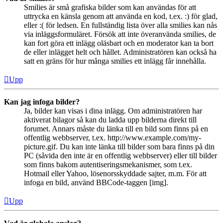
Smilies är små grafiska bilder som kan användas för att
uttrycka en känsla genom att använda en kod, t.ex. :) för glad,
eller :( för ledsen. En fullständig lista över alla smilies kan nås
via inläggsformuläret. Försök att inte överanvända smilies, de
kan fort göra ett inlägg oläsbart och en moderator kan ta bort
de eller inlägget helt och hållet. Administratören kan också ha
satt en gräns för hur många smilies ett inlägg får innehålla.
Upp
Kan jag infoga bilder?
Ja, bilder kan visas i dina inlägg. Om administratören har
aktiverat bilagor så kan du ladda upp bilderna direkt till
forumet. Annars måste du länka till en bild som finns på en
offentlig webbserver, t.ex. http://www.example.com/my-
picture.gif. Du kan inte länka till bilder som bara finns på din
PC (såvida den inte är en offentlig webbserver) eller till bilder
som finns bakom autentiseringsmekanismer, som t.ex.
Hotmail eller Yahoo, lösenorsskyddade sajter, m.m. För att
infoga en bild, använd BBCode-taggen [img].
Upp