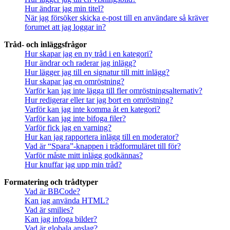
Hur ändrar jag min titel?
När jag försöker skicka e-post till en användare så kräver
forumet att jag loggar in?
Tråd- och inläggsfrågor
Hur skapar jag en ny tråd i en kategori?
Hur ändrar och raderar jag inlägg?
Hur lägger jag till en signatur till mitt inlägg?
Hur skapar jag en omröstning?
Varför kan jag inte lägga till fler omröstningsalternativ?
Hur redigerar eller tar jag bort en omröstning?
Varför kan jag inte komma åt en kategori?
Varför kan jag inte bifoga filer?
Varför fick jag en varning?
Hur kan jag rapportera inlägg till en moderator?
Vad är “Spara”-knappen i trådformuläret till för?
Varför måste mitt inlägg godkännas?
Hur knuffar jag upp min tråd?
Formatering och trådtyper
Vad är BBCode?
Kan jag använda HTML?
Vad är smilies?
Kan jag infoga bilder?
Vad är globala anslag?