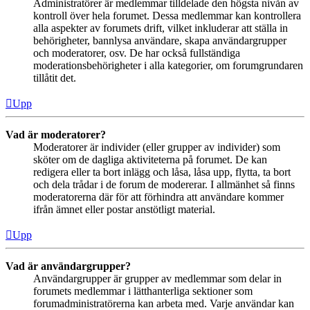
Administratörer är medlemmar tilldelade den högsta nivån av
kontroll över hela forumet. Dessa medlemmar kan kontrollera
alla aspekter av forumets drift, vilket inkluderar att ställa in
behörigheter, bannlysa användare, skapa användargrupper
och moderatorer, osv. De har också fullständiga
moderationsbehörigheter i alla kategorier, om forumgrundaren
tillåtit det.
Upp
Vad är moderatorer?
Moderatorer är individer (eller grupper av individer) som
sköter om de dagliga aktiviteterna på forumet. De kan
redigera eller ta bort inlägg och låsa, låsa upp, flytta, ta bort
och dela trådar i de forum de modererar. I allmänhet så finns
moderatorerna där för att förhindra att användare kommer
ifrån ämnet eller postar anstötligt material.
Upp
Vad är användargrupper?
Användargrupper är grupper av medlemmar som delar in
forumets medlemmar i lätthanterliga sektioner som
forumadministratörerna kan arbeta med. Varje användar kan