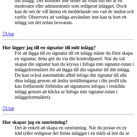
ditt inlägg. Det kommer inte heller att visas om det är en
moderator eller administratör som redigerat inlägget. Dock
kan de om de vill lämna ett meddelande om vad de ändrat och
varför. Observera att vanliga användare inte kan ta bort ett
inlägg om det redan besvarats.
Upp
Hur lägger jag till en signatur till mitt inlägg?
För att lägga till en signatur till ett inlägg måste du först skapa
en signatur, detta gör du via din kontrollpanel. När du väl
skapat din signatur kan du kryssa i Infoga min signatur-rutan i
inläggsformuläret för att lägga till din signatur till ditt inlägg.
Du kan också automatiskt alltid infoga din signatur till alla
dina inlägg genom att ändra inställningarna i din profil (du
kan fortfarande förhindra att signaturen infogas i enskilda
inlägg genom att klicka ur Infoga min signatur-rutan i
inläggsformuläret).
Upp
Hur skapar jag en omröstning?
Det är enkelt att skapa en omröstning. När du postar en ny
tråd (eller redigerar det första inlägget i en tråd) så bör du se