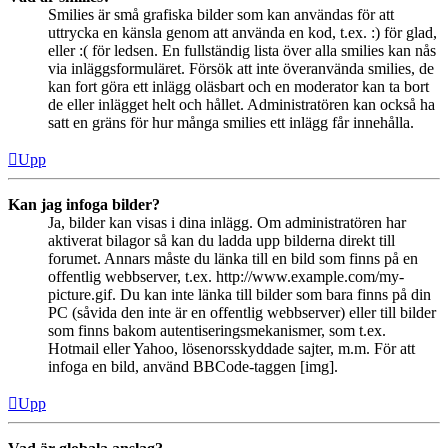
Smilies är små grafiska bilder som kan användas för att
uttrycka en känsla genom att använda en kod, t.ex. :) för glad,
eller :( för ledsen. En fullständig lista över alla smilies kan nås
via inläggsformuläret. Försök att inte överanvända smilies, de
kan fort göra ett inlägg oläsbart och en moderator kan ta bort
de eller inlägget helt och hållet. Administratören kan också ha
satt en gräns för hur många smilies ett inlägg får innehålla.
Upp
Kan jag infoga bilder?
Ja, bilder kan visas i dina inlägg. Om administratören har
aktiverat bilagor så kan du ladda upp bilderna direkt till
forumet. Annars måste du länka till en bild som finns på en
offentlig webbserver, t.ex. http://www.example.com/my-
picture.gif. Du kan inte länka till bilder som bara finns på din
PC (såvida den inte är en offentlig webbserver) eller till bilder
som finns bakom autentiseringsmekanismer, som t.ex.
Hotmail eller Yahoo, lösenorsskyddade sajter, m.m. För att
infoga en bild, använd BBCode-taggen [img].
Upp