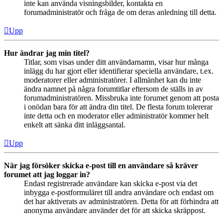
inte kan använda visningsbilder, kontakta en
forumadministratör och fråga de om deras anledning till detta.
Upp
Hur ändrar jag min titel?
Titlar, som visas under ditt användarnamn, visar hur många
inlägg du har gjort eller identifierar speciella användare, t.ex.
moderatorer eller administratörer. I allmänhet kan du inte
ändra namnet på några forumtitlar eftersom de ställs in av
forumadministratören. Missbruka inte forumet genom att posta
i onödan bara för att ändra din titel. De flesta forum tolererar
inte detta och en moderator eller administratör kommer helt
enkelt att sänka ditt inläggsantal.
Upp
När jag försöker skicka e-post till en användare så kräver
forumet att jag loggar in?
Endast registrerade användare kan skicka e-post via det
inbygga e-postformuläret till andra användare och endast om
det har aktiverats av administratören. Detta för att förhindra att
anonyma användare använder det för att skicka skräppost.