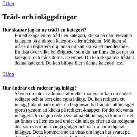
Upp
Tråd- och inläggsfrågor
Hur skapar jag en ny tråd i en kategori?
För att skapa en ny tråd i en kategori, klicka på den relevanta
knappen på antingen kategori- eller trådsidan. Möjligen så
måste du registrera dig innan du kan skriva ett meddelande.
En lista över vilka behörigheter som du har finns längst ner på
kategori- och trådsidorna. Exempel: Du kan skapa nya trådar i
denna kategori, Du kan bifoga filer i denna kategori, osv.
Upp
Hur ändrar och raderar jag inlägg?
Såvida du inte är administratör eller moderator kan du endast
redigera och ta bort dina egna inlägg. Du kan redigera ett
inlägg (ibland bara under en begränsad tid från det att inlägget
gjorts) genom att klicka på redigera-knappen för det relevanta
inlägget. Om någon redan svarat på ditt inlägg så kommer det
att finnas en liten textrad under ditt inlägg efter att du redigerat
det, som visar hur många gånger och när du har redigerat
inlägget. Detta kommer inte att visas om ingen har svarat på