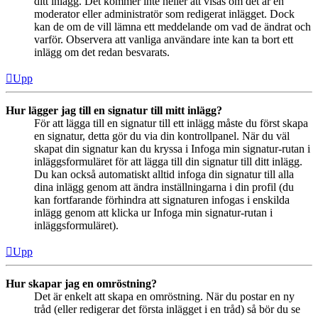
ditt inlägg. Det kommer inte heller att visas om det är en
moderator eller administratör som redigerat inlägget. Dock
kan de om de vill lämna ett meddelande om vad de ändrat och
varför. Observera att vanliga användare inte kan ta bort ett
inlägg om det redan besvarats.
Upp
Hur lägger jag till en signatur till mitt inlägg?
För att lägga till en signatur till ett inlägg måste du först skapa
en signatur, detta gör du via din kontrollpanel. När du väl
skapat din signatur kan du kryssa i Infoga min signatur-rutan i
inläggsformuläret för att lägga till din signatur till ditt inlägg.
Du kan också automatiskt alltid infoga din signatur till alla
dina inlägg genom att ändra inställningarna i din profil (du
kan fortfarande förhindra att signaturen infogas i enskilda
inlägg genom att klicka ur Infoga min signatur-rutan i
inläggsformuläret).
Upp
Hur skapar jag en omröstning?
Det är enkelt att skapa en omröstning. När du postar en ny
tråd (eller redigerar det första inlägget i en tråd) så bör du se