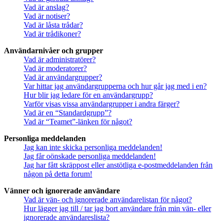
Vad är anslag?
Vad är notiser?
Vad är låsta trådar?
Vad är trådikoner?
Användarnivåer och grupper
Vad är administratörer?
Vad är moderatorer?
Vad är användargrupper?
Var hittar jag användargrupperna och hur går jag med i en?
Hur blir jag ledare för en användargrupp?
Varför visas vissa användargrupper i andra färger?
Vad är en “Standardgrupp”?
Vad är “Teamet”-länken för något?
Personliga meddelanden
Jag kan inte skicka personliga meddelanden!
Jag får oönskade personliga meddelanden!
Jag har fått skräppost eller anstötliga e-postmeddelanden från
någon på detta forum!
Vänner och ignorerade användare
Vad är vän- och ignorerade användarelistan för något?
Hur lägger jag till / tar jag bort användare från min vän- eller
ignorerade användareslista?