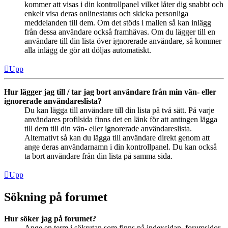
kommer att visas i din kontrollpanel vilket låter dig snabbt och
enkelt visa deras onlinestatus och skicka personliga
meddelanden till dem. Om det stöds i mallen så kan inlägg
från dessa användare också framhävas. Om du lägger till en
användare till din lista över ignorerade användare, så kommer
alla inlägg de gör att döljas automatiskt.
Upp
Hur lägger jag till / tar jag bort användare från min vän- eller
ignorerade användareslista?
Du kan lägga till användare till din lista på två sätt. På varje
användares profilsida finns det en länk för att antingen lägga
till dem till din vän- eller ignorerade användareslista.
Alternativt så kan du lägga till användare direkt genom att
ange deras användarnamn i din kontrollpanel. Du kan också
ta bort användare från din lista på samma sida.
Upp
Sökning på forumet
Hur söker jag på forumet?
Ange en term i sökrutan som finns på indexsidan, forumsidor