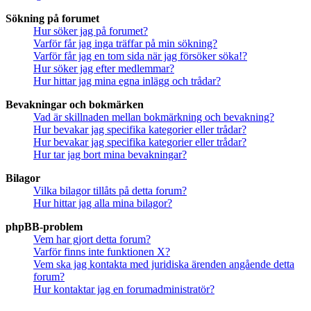
Sökning på forumet
Hur söker jag på forumet?
Varför får jag inga träffar på min sökning?
Varför får jag en tom sida när jag försöker söka!?
Hur söker jag efter medlemmar?
Hur hittar jag mina egna inlägg och trådar?
Bevakningar och bokmärken
Vad är skillnaden mellan bokmärkning och bevakning?
Hur bevakar jag specifika kategorier eller trådar?
Hur bevakar jag specifika kategorier eller trådar?
Hur tar jag bort mina bevakningar?
Bilagor
Vilka bilagor tillåts på detta forum?
Hur hittar jag alla mina bilagor?
phpBB-problem
Vem har gjort detta forum?
Varför finns inte funktionen X?
Vem ska jag kontakta med juridiska ärenden angående detta
forum?
Hur kontaktar jag en forumadministratör?