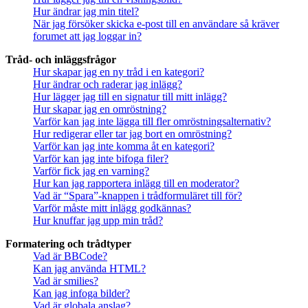
Hur ändrar jag min titel?
När jag försöker skicka e-post till en användare så kräver
forumet att jag loggar in?
Tråd- och inläggsfrågor
Hur skapar jag en ny tråd i en kategori?
Hur ändrar och raderar jag inlägg?
Hur lägger jag till en signatur till mitt inlägg?
Hur skapar jag en omröstning?
Varför kan jag inte lägga till fler omröstningsalternativ?
Hur redigerar eller tar jag bort en omröstning?
Varför kan jag inte komma åt en kategori?
Varför kan jag inte bifoga filer?
Varför fick jag en varning?
Hur kan jag rapportera inlägg till en moderator?
Vad är “Spara”-knappen i trådformuläret till för?
Varför måste mitt inlägg godkännas?
Hur knuffar jag upp min tråd?
Formatering och trådtyper
Vad är BBCode?
Kan jag använda HTML?
Vad är smilies?
Kan jag infoga bilder?
Vad är globala anslag?