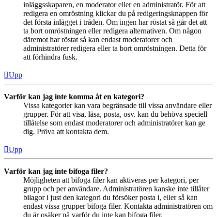
inläggsskaparen, en moderator eller en administratör. För att
redigera en omröstning klickar du på redigeringsknappen för
det första inlägget i tråden. Om ingen har röstat så går det att
ta bort omröstningen eller redigera alternativen. Om någon
däremot har röstat så kan endast moderatorer och
administratörer redigera eller ta bort omröstningen. Detta för
att förhindra fusk.
Upp
Varför kan jag inte komma åt en kategori?
Vissa kategorier kan vara begränsade till vissa användare eller
grupper. För att visa, läsa, posta, osv. kan du behöva speciell
tillåtelse som endast moderatorer och administratörer kan ge
dig. Pröva att kontakta dem.
Upp
Varför kan jag inte bifoga filer?
Möjligheten att bifoga filer kan aktiveras per kategori, per
grupp och per användare. Administratören kanske inte tillåter
bilagor i just den kategori du försöker posta i, eller så kan
endast vissa grupper bifoga filer. Kontakta administratören om
du är osäker på varför du inte kan bifoga filer.