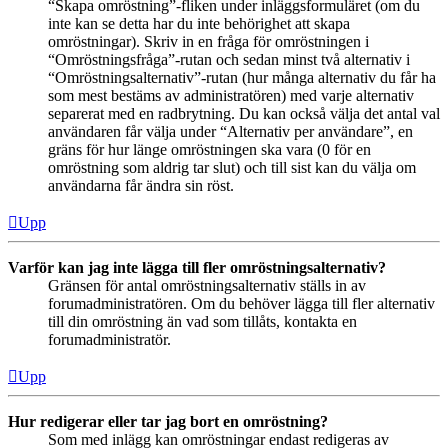
“Skapa omröstning”-fliken under inläggsformuläret (om du
inte kan se detta har du inte behörighet att skapa
omröstningar). Skriv in en fråga för omröstningen i
“Omröstningsfråga”-rutan och sedan minst två alternativ i
“Omröstningsalternativ”-rutan (hur många alternativ du får ha
som mest bestäms av administratören) med varje alternativ
separerat med en radbrytning. Du kan också välja det antal val
användaren får välja under “Alternativ per användare”, en
gräns för hur länge omröstningen ska vara (0 för en
omröstning som aldrig tar slut) och till sist kan du välja om
användarna får ändra sin röst.
Upp
Varför kan jag inte lägga till fler omröstningsalternativ?
Gränsen för antal omröstningsalternativ ställs in av
forumadministratören. Om du behöver lägga till fler alternativ
till din omröstning än vad som tillåts, kontakta en
forumadministratör.
Upp
Hur redigerar eller tar jag bort en omröstning?
Som med inlägg kan omröstningar endast redigeras av