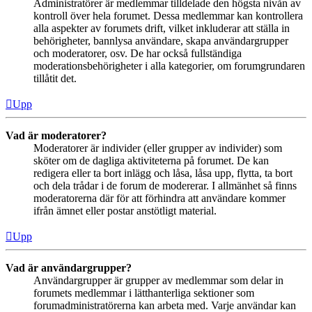
Administratörer är medlemmar tilldelade den högsta nivån av
kontroll över hela forumet. Dessa medlemmar kan kontrollera
alla aspekter av forumets drift, vilket inkluderar att ställa in
behörigheter, bannlysa användare, skapa användargrupper
och moderatorer, osv. De har också fullständiga
moderationsbehörigheter i alla kategorier, om forumgrundaren
tillåtit det.
Upp
Vad är moderatorer?
Moderatorer är individer (eller grupper av individer) som
sköter om de dagliga aktiviteterna på forumet. De kan
redigera eller ta bort inlägg och låsa, låsa upp, flytta, ta bort
och dela trådar i de forum de modererar. I allmänhet så finns
moderatorerna där för att förhindra att användare kommer
ifrån ämnet eller postar anstötligt material.
Upp
Vad är användargrupper?
Användargrupper är grupper av medlemmar som delar in
forumets medlemmar i lätthanterliga sektioner som
forumadministratörerna kan arbeta med. Varje användar kan