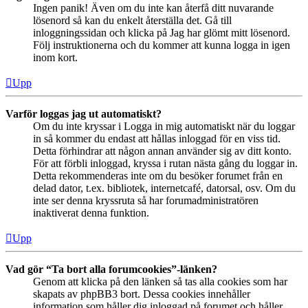
Ingen panik! Även om du inte kan återfå ditt nuvarande
lösenord så kan du enkelt återställa det. Gå till
inloggningssidan och klicka på Jag har glömt mitt lösenord.
Följ instruktionerna och du kommer att kunna logga in igen
inom kort.
Upp
Varför loggas jag ut automatiskt?
Om du inte kryssar i Logga in mig automatiskt när du loggar
in så kommer du endast att hållas inloggad för en viss tid.
Detta förhindrar att någon annan använder sig av ditt konto.
För att förbli inloggad, kryssa i rutan nästa gång du loggar in.
Detta rekommenderas inte om du besöker forumet från en
delad dator, t.ex. bibliotek, internetcafé, datorsal, osv. Om du
inte ser denna kryssruta så har forumadministratören
inaktiverat denna funktion.
Upp
Vad gör “Ta bort alla forumcookies”-länken?
Genom att klicka på den länken så tas alla cookies som har
skapats av phpBB3 bort. Dessa cookies innehåller
information som håller dig inloggad på forumet och håller