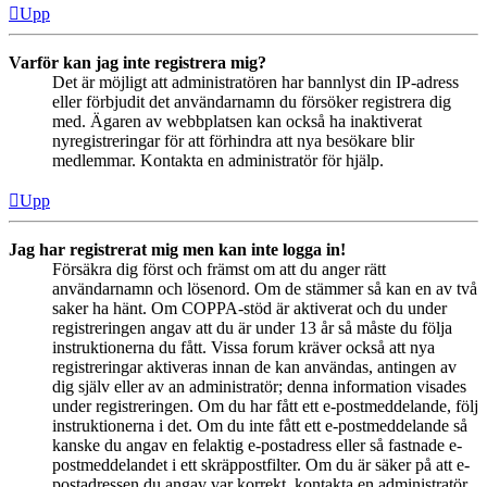
Upp
Varför kan jag inte registrera mig?
Det är möjligt att administratören har bannlyst din IP-adress
eller förbjudit det användarnamn du försöker registrera dig
med. Ägaren av webbplatsen kan också ha inaktiverat
nyregistreringar för att förhindra att nya besökare blir
medlemmar. Kontakta en administratör för hjälp.
Upp
Jag har registrerat mig men kan inte logga in!
Försäkra dig först och främst om att du anger rätt
användarnamn och lösenord. Om de stämmer så kan en av två
saker ha hänt. Om COPPA-stöd är aktiverat och du under
registreringen angav att du är under 13 år så måste du följa
instruktionerna du fått. Vissa forum kräver också att nya
registreringar aktiveras innan de kan användas, antingen av
dig själv eller av an administratör; denna information visades
under registreringen. Om du har fått ett e-postmeddelande, följ
instruktionerna i det. Om du inte fått ett e-postmeddelande så
kanske du angav en felaktig e-postadress eller så fastnade e-
postmeddelandet i ett skräppostfilter. Om du är säker på att e-
postadressen du angav var korrekt, kontakta en administratör.