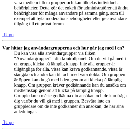
vara medlem i flera grupper och kan tilldelas individuella
behörigheter. Detta gör det enkelt för administratörer att ändra
behörigheter för många användare på samma gång, som till
exempel att byta moderationsbehörigheter eller ge användare
tillgång till ett privat forum.
Upp
Var hittar jag användargrupperna och hur går jag med i en?
Du kan visa alla användargrupper via fliken
“Användargrupper” i din kontrollpanel. Om du vill gå med i
en grupp, klicka på lämplig knapp. Inte alla grupper är
tillgängliga för alla, vissa kan kräva godkännande, vissa är
stängda och andra kan till och med vara dolda. Om gruppen
är öppen kan du gå med i den genom att klicka på lämplig
knapp. Om gruppen kräver godkännande kan du ansöka om
medlemskap genom att klicka på lämplig knapp.
Gruppledaren måste godkänna din ansökan och de kan fråga
dig varför du vill gå med i gruppen. Besvära inte en
gruppledare om de inte godkänner din ansökan, de har sina
anledningar.
Upp