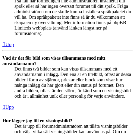
I så fall har förmodligen inte administratören installerat ditt
språk eller så har ingen översatt forumet till ditt språk. Fråga
administratören om de skulle kunna installera språkpaketet du
vill ha. Om språkpaketet inte finns så är du välkommen att
skapa en ny översättning. Mer information finns på phpBB
Limiteds webbplats (använd länken längst ner på
forumsidorna).
Upp
Vad är det för bild som visas tillsammans med mitt
användarnamn?
Det finns två bilder som kan visas tillsammans med ett
användarnamn i inlägg. Den ena är en titelbild, oftast är dessa
bilder i form av stjärnor, prickar eller block som visar hur
många inlägg du har gjort eller din status på forumet. Den
andra bilden, oftast är den större, är känd som en visningsbild
och är i allmänhet unik eller personlig för varje användare.
Upp
Hur lägger jag till en visningsbild?
Det är upp till forumadministratören att tillåta visningsbilder
och välja vilka sätt visningsbilder kan användas på. Om du