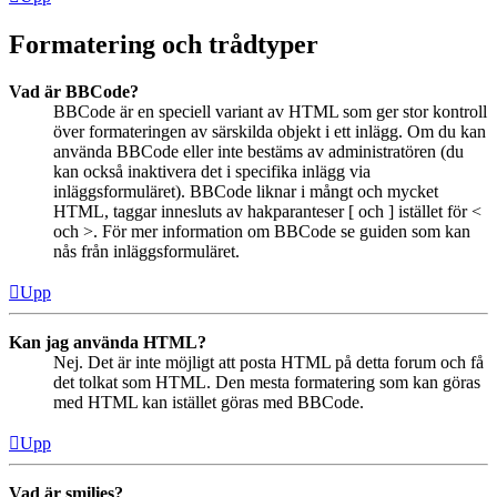
Formatering och trådtyper
Vad är BBCode?
BBCode är en speciell variant av HTML som ger stor kontroll
över formateringen av särskilda objekt i ett inlägg. Om du kan
använda BBCode eller inte bestäms av administratören (du
kan också inaktivera det i specifika inlägg via
inläggsformuläret). BBCode liknar i mångt och mycket
HTML, taggar innesluts av hakparanteser [ och ] istället för <
och >. För mer information om BBCode se guiden som kan
nås från inläggsformuläret.
Upp
Kan jag använda HTML?
Nej. Det är inte möjligt att posta HTML på detta forum och få
det tolkat som HTML. Den mesta formatering som kan göras
med HTML kan istället göras med BBCode.
Upp
Vad är smilies?