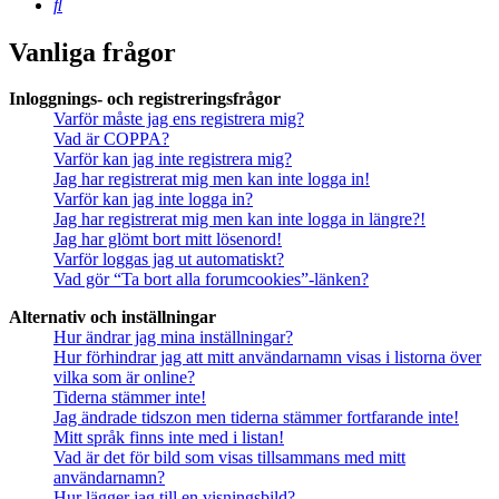
Sök
Vanliga frågor
Inloggnings- och registreringsfrågor
Varför måste jag ens registrera mig?
Vad är COPPA?
Varför kan jag inte registrera mig?
Jag har registrerat mig men kan inte logga in!
Varför kan jag inte logga in?
Jag har registrerat mig men kan inte logga in längre?!
Jag har glömt bort mitt lösenord!
Varför loggas jag ut automatiskt?
Vad gör “Ta bort alla forumcookies”-länken?
Alternativ och inställningar
Hur ändrar jag mina inställningar?
Hur förhindrar jag att mitt användarnamn visas i listorna över
vilka som är online?
Tiderna stämmer inte!
Jag ändrade tidszon men tiderna stämmer fortfarande inte!
Mitt språk finns inte med i listan!
Vad är det för bild som visas tillsammans med mitt
användarnamn?
Hur lägger jag till en visningsbild?