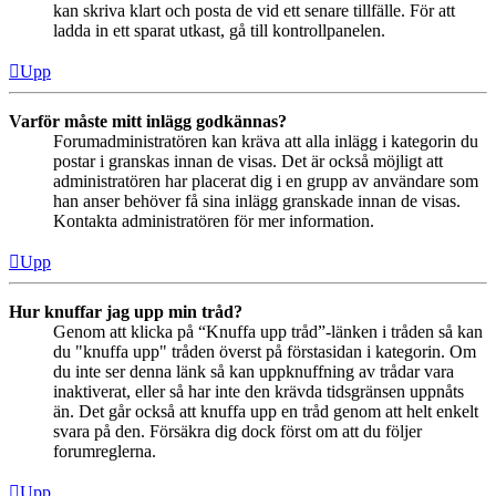
kan skriva klart och posta de vid ett senare tillfälle. För att
ladda in ett sparat utkast, gå till kontrollpanelen.
Upp
Varför måste mitt inlägg godkännas?
Forumadministratören kan kräva att alla inlägg i kategorin du
postar i granskas innan de visas. Det är också möjligt att
administratören har placerat dig i en grupp av användare som
han anser behöver få sina inlägg granskade innan de visas.
Kontakta administratören för mer information.
Upp
Hur knuffar jag upp min tråd?
Genom att klicka på “Knuffa upp tråd”-länken i tråden så kan
du "knuffa upp" tråden överst på förstasidan i kategorin. Om
du inte ser denna länk så kan uppknuffning av trådar vara
inaktiverat, eller så har inte den krävda tidsgränsen uppnåts
än. Det går också att knuffa upp en tråd genom att helt enkelt
svara på den. Försäkra dig dock först om att du följer
forumreglerna.
Upp