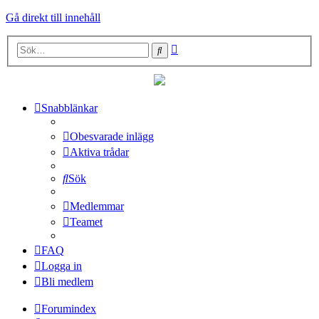
Gå direkt till innehåll
Avancerad
Sök
sökning
Snabblänkar
Obesvarade inlägg
Aktiva trådar
Sök
Medlemmar
Teamet
FAQ
Logga in
Bli medlem
Forumindex