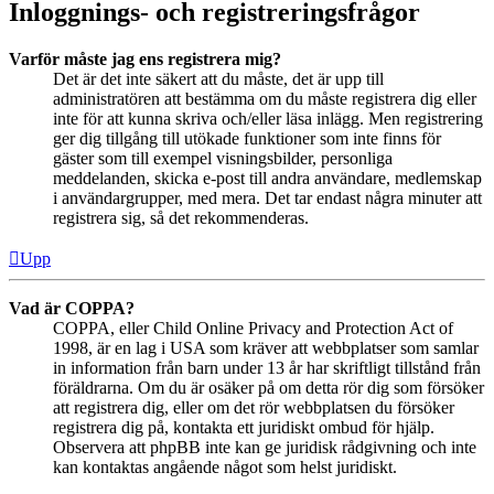
Inloggnings- och registreringsfrågor
Varför måste jag ens registrera mig?
Det är det inte säkert att du måste, det är upp till
administratören att bestämma om du måste registrera dig eller
inte för att kunna skriva och/eller läsa inlägg. Men registrering
ger dig tillgång till utökade funktioner som inte finns för
gäster som till exempel visningsbilder, personliga
meddelanden, skicka e-post till andra användare, medlemskap
i användargrupper, med mera. Det tar endast några minuter att
registrera sig, så det rekommenderas.
Upp
Vad är COPPA?
COPPA, eller Child Online Privacy and Protection Act of
1998, är en lag i USA som kräver att webbplatser som samlar
in information från barn under 13 år har skriftligt tillstånd från
föräldrarna. Om du är osäker på om detta rör dig som försöker
att registrera dig, eller om det rör webbplatsen du försöker
registrera dig på, kontakta ett juridiskt ombud för hjälp.
Observera att phpBB inte kan ge juridisk rådgivning och inte
kan kontaktas angående något som helst juridiskt.