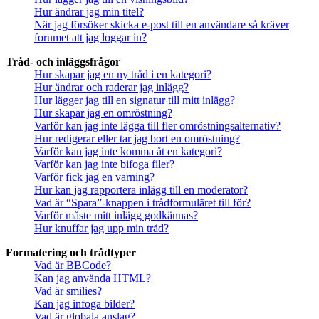
Hur ändrar jag min titel?
När jag försöker skicka e-post till en användare så kräver
forumet att jag loggar in?
Tråd- och inläggsfrågor
Hur skapar jag en ny tråd i en kategori?
Hur ändrar och raderar jag inlägg?
Hur lägger jag till en signatur till mitt inlägg?
Hur skapar jag en omröstning?
Varför kan jag inte lägga till fler omröstningsalternativ?
Hur redigerar eller tar jag bort en omröstning?
Varför kan jag inte komma åt en kategori?
Varför kan jag inte bifoga filer?
Varför fick jag en varning?
Hur kan jag rapportera inlägg till en moderator?
Vad är “Spara”-knappen i trådformuläret till för?
Varför måste mitt inlägg godkännas?
Hur knuffar jag upp min tråd?
Formatering och trådtyper
Vad är BBCode?
Kan jag använda HTML?
Vad är smilies?
Kan jag infoga bilder?
Vad är globala anslag?