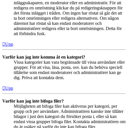
inläggsskaparen, en moderator eller en administratör. För att
redigera en omröstning klickar du på redigeringsknappen för
det första inlägget i tråden. Om ingen har röstat så går det att
ta bort omröstningen eller redigera alternativen. Om någon
däremot har röstat så kan endast moderatorer och
administratörer redigera eller ta bort omröstningen. Detta för
att förhindra fusk.
Upp
Varför kan jag inte komma åt en kategori?
Vissa kategorier kan vara begränsade till vissa användare eller
grupper. För att visa, läsa, posta, osv. kan du behöva speciell
tillåtelse som endast moderatorer och administratörer kan ge
dig. Pröva att kontakta dem.
Upp
Varför kan jag inte bifoga filer?
Möjligheten att bifoga filer kan aktiveras per kategori, per
grupp och per användare. Administratören kanske inte tillåter
bilagor i just den kategori du försöker posta i, eller så kan
endast vissa grupper bifoga filer. Kontakta administratören om
du är osäker på varför du inte kan bifoga filer.