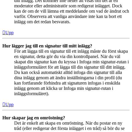
ditt inlägg. Det kommer inte heller att visas om det är en
moderator eller administratör som redigerat inlägget. Dock
kan de om de vill lämna ett meddelande om vad de ändrat och
varför. Observera att vanliga användare inte kan ta bort ett
inlägg om det redan besvarats.
Upp
Hur lägger jag till en signatur till mitt inlägg?
För att lägga till en signatur till ett inlägg måste du först skapa
en signatur, detta gör du via din kontrollpanel. När du väl
skapat din signatur kan du kryssa i Infoga min signatur-rutan i
inläggsformuläret för att lägga till din signatur till ditt inlägg.
Du kan också automatiskt alltid infoga din signatur till alla
dina inlägg genom att ändra inställningarna i din profil (du
kan fortfarande förhindra att signaturen infogas i enskilda
inlägg genom att klicka ur Infoga min signatur-rutan i
inläggsformuläret).
Upp
Hur skapar jag en omröstning?
Det är enkelt att skapa en omröstning. När du postar en ny
tråd (eller redigerar det första inlägget i en tråd) så bör du se