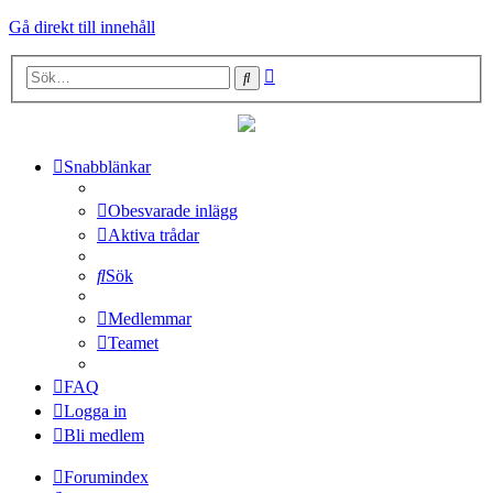
Gå direkt till innehåll
Avancerad
Sök
sökning
Snabblänkar
Obesvarade inlägg
Aktiva trådar
Sök
Medlemmar
Teamet
FAQ
Logga in
Bli medlem
Forumindex