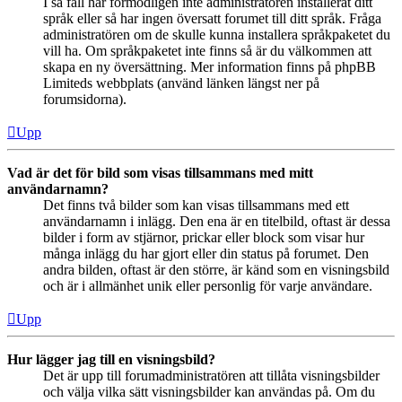
I så fall har förmodligen inte administratören installerat ditt
språk eller så har ingen översatt forumet till ditt språk. Fråga
administratören om de skulle kunna installera språkpaketet du
vill ha. Om språkpaketet inte finns så är du välkommen att
skapa en ny översättning. Mer information finns på phpBB
Limiteds webbplats (använd länken längst ner på
forumsidorna).
Upp
Vad är det för bild som visas tillsammans med mitt
användarnamn?
Det finns två bilder som kan visas tillsammans med ett
användarnamn i inlägg. Den ena är en titelbild, oftast är dessa
bilder i form av stjärnor, prickar eller block som visar hur
många inlägg du har gjort eller din status på forumet. Den
andra bilden, oftast är den större, är känd som en visningsbild
och är i allmänhet unik eller personlig för varje användare.
Upp
Hur lägger jag till en visningsbild?
Det är upp till forumadministratören att tillåta visningsbilder
och välja vilka sätt visningsbilder kan användas på. Om du