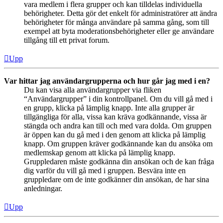
vara medlem i flera grupper och kan tilldelas individuella
behörigheter. Detta gör det enkelt för administratörer att ändra
behörigheter för många användare på samma gång, som till
exempel att byta moderationsbehörigheter eller ge användare
tillgång till ett privat forum.
Upp
Var hittar jag användargrupperna och hur går jag med i en?
Du kan visa alla användargrupper via fliken
“Användargrupper” i din kontrollpanel. Om du vill gå med i
en grupp, klicka på lämplig knapp. Inte alla grupper är
tillgängliga för alla, vissa kan kräva godkännande, vissa är
stängda och andra kan till och med vara dolda. Om gruppen
är öppen kan du gå med i den genom att klicka på lämplig
knapp. Om gruppen kräver godkännande kan du ansöka om
medlemskap genom att klicka på lämplig knapp.
Gruppledaren måste godkänna din ansökan och de kan fråga
dig varför du vill gå med i gruppen. Besvära inte en
gruppledare om de inte godkänner din ansökan, de har sina
anledningar.
Upp