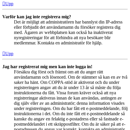
Upp
Varför kan jag inte registrera mig?
Det är möjligt att administratören har bannlyst din IP-adress
eller förbjudit det användarnamn du försöker registrera dig
med. Ägaren av webbplatsen kan också ha inaktiverat
nyregistreringar för att förhindra att nya besökare blir
medlemmar. Kontakta en administratör för hjälp.
Upp
Jag har registrerat mig men kan inte logga in!
Försäkra dig först och främst om att du anger rätt
användarnamn och lösenord. Om de stämmer så kan en av två
saker ha hänt. Om COPPA-stöd är aktiverat och du under
registreringen angav att du är under 13 år så måste du följa
instruktionerna du fått. Vissa forum kräver också att nya
registreringar aktiveras innan de kan användas, antingen av
dig själv eller av an administratör; denna information visades
under registreringen. Om du har fått ett e-postmeddelande, följ
instruktionerna i det. Om du inte fått ett e-postmeddelande så
kanske du angav en felaktig e-postadress eller så fastnade e-
postmeddelandet i ett skräppostfilter. Om du är säker på att e-
postadressen du angav var korrekt, kontakta en administratör.