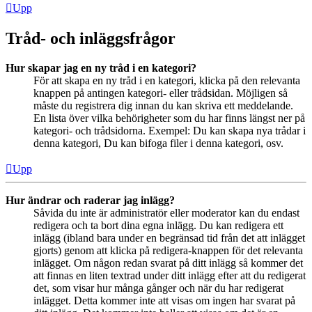
Upp
Tråd- och inläggsfrågor
Hur skapar jag en ny tråd i en kategori?
För att skapa en ny tråd i en kategori, klicka på den relevanta
knappen på antingen kategori- eller trådsidan. Möjligen så
måste du registrera dig innan du kan skriva ett meddelande.
En lista över vilka behörigheter som du har finns längst ner på
kategori- och trådsidorna. Exempel: Du kan skapa nya trådar i
denna kategori, Du kan bifoga filer i denna kategori, osv.
Upp
Hur ändrar och raderar jag inlägg?
Såvida du inte är administratör eller moderator kan du endast
redigera och ta bort dina egna inlägg. Du kan redigera ett
inlägg (ibland bara under en begränsad tid från det att inlägget
gjorts) genom att klicka på redigera-knappen för det relevanta
inlägget. Om någon redan svarat på ditt inlägg så kommer det
att finnas en liten textrad under ditt inlägg efter att du redigerat
det, som visar hur många gånger och när du har redigerat
inlägget. Detta kommer inte att visas om ingen har svarat på