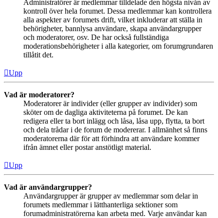
Administratörer är medlemmar tilldelade den högsta nivån av
kontroll över hela forumet. Dessa medlemmar kan kontrollera
alla aspekter av forumets drift, vilket inkluderar att ställa in
behörigheter, bannlysa användare, skapa användargrupper
och moderatorer, osv. De har också fullständiga
moderationsbehörigheter i alla kategorier, om forumgrundaren
tillåtit det.
Upp
Vad är moderatorer?
Moderatorer är individer (eller grupper av individer) som
sköter om de dagliga aktiviteterna på forumet. De kan
redigera eller ta bort inlägg och låsa, låsa upp, flytta, ta bort
och dela trådar i de forum de modererar. I allmänhet så finns
moderatorerna där för att förhindra att användare kommer
ifrån ämnet eller postar anstötligt material.
Upp
Vad är användargrupper?
Användargrupper är grupper av medlemmar som delar in
forumets medlemmar i lätthanterliga sektioner som
forumadministratörerna kan arbeta med. Varje användar kan