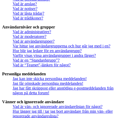
Vad är anslag?
Vad är notiser?
Vad är låsta trådar?
Vad är trådikoner?
Användarnivåer och grupper
Vad är administratörer?
Vad är moderatorer?
Vad är användargrupper?
Var hittar jag användargrupperna och hur går jag med i en?
Hur blir jag ledare för en användargrupp?
Varför visas vissa användargrupper i andra färger?
Vad är en “Standardgrupp”?
Vad är “Teamet”-länken för något?
Personliga meddelanden
Jag kan inte skicka personliga meddelanden!
Jag får oönskade personliga meddelanden!
Jag har fått skräppost eller anstötliga e-postmeddelanden från
någon på detta forum!
Vänner och ignorerade användare
Vad är vän- och ignorerade användarelistan för något?
Hur lägger jag till / tar jag bort användare från min vän- eller
ignorerade användareslista?