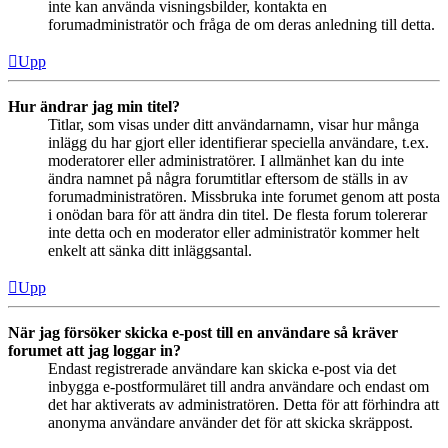
inte kan använda visningsbilder, kontakta en
forumadministratör och fråga de om deras anledning till detta.
Upp
Hur ändrar jag min titel?
Titlar, som visas under ditt användarnamn, visar hur många
inlägg du har gjort eller identifierar speciella användare, t.ex.
moderatorer eller administratörer. I allmänhet kan du inte
ändra namnet på några forumtitlar eftersom de ställs in av
forumadministratören. Missbruka inte forumet genom att posta
i onödan bara för att ändra din titel. De flesta forum tolererar
inte detta och en moderator eller administratör kommer helt
enkelt att sänka ditt inläggsantal.
Upp
När jag försöker skicka e-post till en användare så kräver
forumet att jag loggar in?
Endast registrerade användare kan skicka e-post via det
inbygga e-postformuläret till andra användare och endast om
det har aktiverats av administratören. Detta för att förhindra att
anonyma användare använder det för att skicka skräppost.