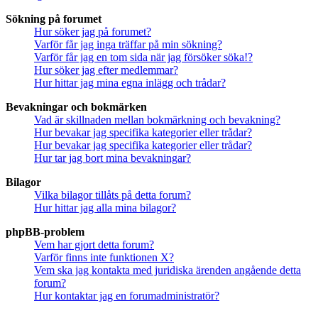
Sökning på forumet
Hur söker jag på forumet?
Varför får jag inga träffar på min sökning?
Varför får jag en tom sida när jag försöker söka!?
Hur söker jag efter medlemmar?
Hur hittar jag mina egna inlägg och trådar?
Bevakningar och bokmärken
Vad är skillnaden mellan bokmärkning och bevakning?
Hur bevakar jag specifika kategorier eller trådar?
Hur bevakar jag specifika kategorier eller trådar?
Hur tar jag bort mina bevakningar?
Bilagor
Vilka bilagor tillåts på detta forum?
Hur hittar jag alla mina bilagor?
phpBB-problem
Vem har gjort detta forum?
Varför finns inte funktionen X?
Vem ska jag kontakta med juridiska ärenden angående detta
forum?
Hur kontaktar jag en forumadministratör?