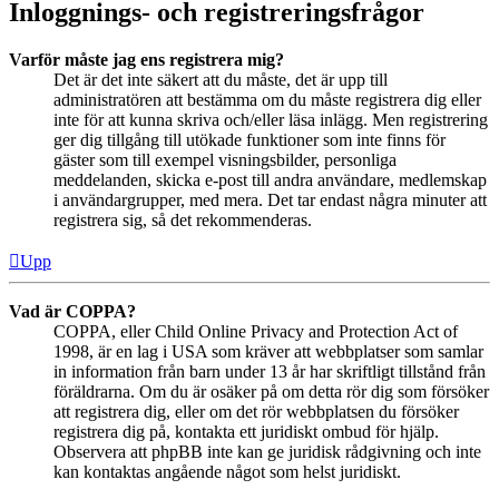
Inloggnings- och registreringsfrågor
Varför måste jag ens registrera mig?
Det är det inte säkert att du måste, det är upp till
administratören att bestämma om du måste registrera dig eller
inte för att kunna skriva och/eller läsa inlägg. Men registrering
ger dig tillgång till utökade funktioner som inte finns för
gäster som till exempel visningsbilder, personliga
meddelanden, skicka e-post till andra användare, medlemskap
i användargrupper, med mera. Det tar endast några minuter att
registrera sig, så det rekommenderas.
Upp
Vad är COPPA?
COPPA, eller Child Online Privacy and Protection Act of
1998, är en lag i USA som kräver att webbplatser som samlar
in information från barn under 13 år har skriftligt tillstånd från
föräldrarna. Om du är osäker på om detta rör dig som försöker
att registrera dig, eller om det rör webbplatsen du försöker
registrera dig på, kontakta ett juridiskt ombud för hjälp.
Observera att phpBB inte kan ge juridisk rådgivning och inte
kan kontaktas angående något som helst juridiskt.