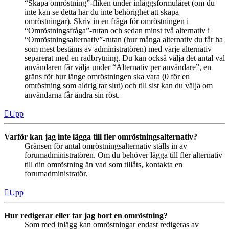
“Skapa omröstning”-fliken under inläggsformuläret (om du
inte kan se detta har du inte behörighet att skapa
omröstningar). Skriv in en fråga för omröstningen i
“Omröstningsfråga”-rutan och sedan minst två alternativ i
“Omröstningsalternativ”-rutan (hur många alternativ du får ha
som mest bestäms av administratören) med varje alternativ
separerat med en radbrytning. Du kan också välja det antal val
användaren får välja under “Alternativ per användare”, en
gräns för hur länge omröstningen ska vara (0 för en
omröstning som aldrig tar slut) och till sist kan du välja om
användarna får ändra sin röst.
Upp
Varför kan jag inte lägga till fler omröstningsalternativ?
Gränsen för antal omröstningsalternativ ställs in av
forumadministratören. Om du behöver lägga till fler alternativ
till din omröstning än vad som tillåts, kontakta en
forumadministratör.
Upp
Hur redigerar eller tar jag bort en omröstning?
Som med inlägg kan omröstningar endast redigeras av