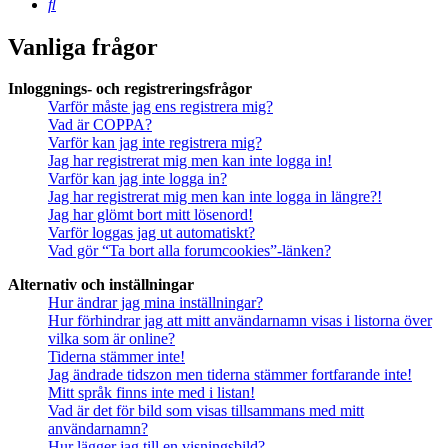
Sök
Vanliga frågor
Inloggnings- och registreringsfrågor
Varför måste jag ens registrera mig?
Vad är COPPA?
Varför kan jag inte registrera mig?
Jag har registrerat mig men kan inte logga in!
Varför kan jag inte logga in?
Jag har registrerat mig men kan inte logga in längre?!
Jag har glömt bort mitt lösenord!
Varför loggas jag ut automatiskt?
Vad gör “Ta bort alla forumcookies”-länken?
Alternativ och inställningar
Hur ändrar jag mina inställningar?
Hur förhindrar jag att mitt användarnamn visas i listorna över
vilka som är online?
Tiderna stämmer inte!
Jag ändrade tidszon men tiderna stämmer fortfarande inte!
Mitt språk finns inte med i listan!
Vad är det för bild som visas tillsammans med mitt
användarnamn?
Hur lägger jag till en visningsbild?