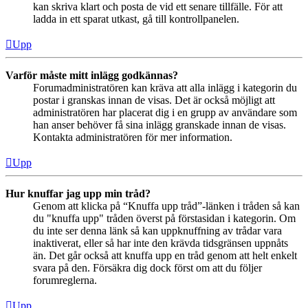
kan skriva klart och posta de vid ett senare tillfälle. För att
ladda in ett sparat utkast, gå till kontrollpanelen.
Upp
Varför måste mitt inlägg godkännas?
Forumadministratören kan kräva att alla inlägg i kategorin du
postar i granskas innan de visas. Det är också möjligt att
administratören har placerat dig i en grupp av användare som
han anser behöver få sina inlägg granskade innan de visas.
Kontakta administratören för mer information.
Upp
Hur knuffar jag upp min tråd?
Genom att klicka på “Knuffa upp tråd”-länken i tråden så kan
du "knuffa upp" tråden överst på förstasidan i kategorin. Om
du inte ser denna länk så kan uppknuffning av trådar vara
inaktiverat, eller så har inte den krävda tidsgränsen uppnåts
än. Det går också att knuffa upp en tråd genom att helt enkelt
svara på den. Försäkra dig dock först om att du följer
forumreglerna.
Upp