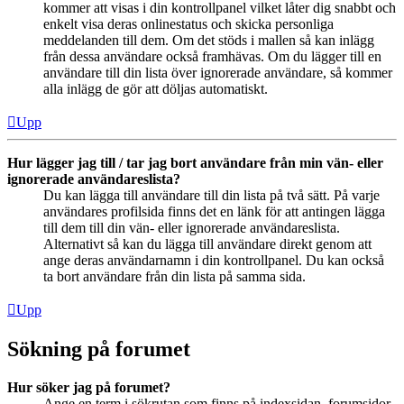
kommer att visas i din kontrollpanel vilket låter dig snabbt och
enkelt visa deras onlinestatus och skicka personliga
meddelanden till dem. Om det stöds i mallen så kan inlägg
från dessa användare också framhävas. Om du lägger till en
användare till din lista över ignorerade användare, så kommer
alla inlägg de gör att döljas automatiskt.
Upp
Hur lägger jag till / tar jag bort användare från min vän- eller
ignorerade användareslista?
Du kan lägga till användare till din lista på två sätt. På varje
användares profilsida finns det en länk för att antingen lägga
till dem till din vän- eller ignorerade användareslista.
Alternativt så kan du lägga till användare direkt genom att
ange deras användarnamn i din kontrollpanel. Du kan också
ta bort användare från din lista på samma sida.
Upp
Sökning på forumet
Hur söker jag på forumet?
Ange en term i sökrutan som finns på indexsidan, forumsidor