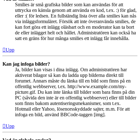
Smilies är små grafiska bilder som kan användas för att
uttrycka en känsla genom att använda en kod, t.ex. :) för glad,
eller :( för ledsen. En fullständig lista över alla smilies kan nås
via inläggsformuläret. Försök att inte överanvända smilies, de
kan fort göra ett inlägg oläsbart och en moderator kan ta bort
de eller inlägget helt och hållet. Administratören kan också ha
satt en gräns för hur många smilies ett inlägg får innehålla.
Upp
Kan jag infoga bilder?
Ja, bilder kan visas i dina inlägg. Om administratören har
aktiverat bilagor så kan du ladda upp bilderna direkt till
forumet. Annars måste du länka till en bild som finns på en
offentlig webbserver, t.ex. http://www.example.com/my-
picture.gif. Du kan inte länka till bilder som bara finns på din
PC (såvida den inte är en offentlig webbserver) eller till bilder
som finns bakom autentiseringsmekanismer, som t.ex.
Hotmail eller Yahoo, lösenorsskyddade sajter, m.m. För att
infoga en bild, använd BBCode-taggen [img].
Upp