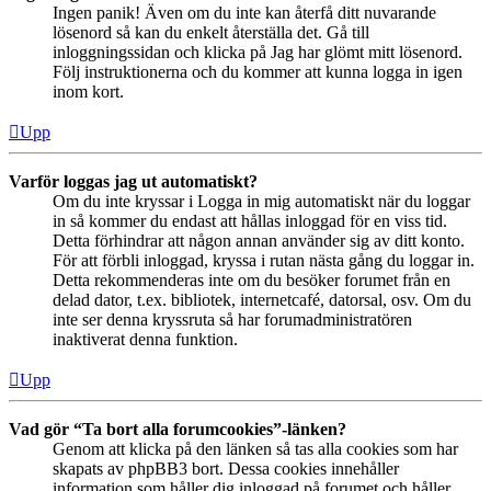
Ingen panik! Även om du inte kan återfå ditt nuvarande
lösenord så kan du enkelt återställa det. Gå till
inloggningssidan och klicka på Jag har glömt mitt lösenord.
Följ instruktionerna och du kommer att kunna logga in igen
inom kort.
Upp
Varför loggas jag ut automatiskt?
Om du inte kryssar i Logga in mig automatiskt när du loggar
in så kommer du endast att hållas inloggad för en viss tid.
Detta förhindrar att någon annan använder sig av ditt konto.
För att förbli inloggad, kryssa i rutan nästa gång du loggar in.
Detta rekommenderas inte om du besöker forumet från en
delad dator, t.ex. bibliotek, internetcafé, datorsal, osv. Om du
inte ser denna kryssruta så har forumadministratören
inaktiverat denna funktion.
Upp
Vad gör “Ta bort alla forumcookies”-länken?
Genom att klicka på den länken så tas alla cookies som har
skapats av phpBB3 bort. Dessa cookies innehåller
information som håller dig inloggad på forumet och håller