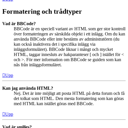
Formatering och trådtyper
Vad är BBCode?
BBCode är en speciell variant av HTML som ger stor kontroll
över formateringen av särskilda objekt i ett inlägg. Om du kan
använda BBCode eller inte bestäms av administratören (du
kan också inaktivera det i specifika inlägg via
inläggsformuläret). BBCode liknar i mångt och mycket
HTML, taggar innesluts av hakparanteser [ och ] istället för <
och >. För mer information om BBCode se guiden som kan
nås från inläggsformuläret.
Upp
Kan jag använda HTML?
Nej. Det är inte möjligt att posta HTML på detta forum och få
det tolkat som HTML. Den mesta formatering som kan göras
med HTML kan istället göras med BBCode.
Upp
Vad är smilies?