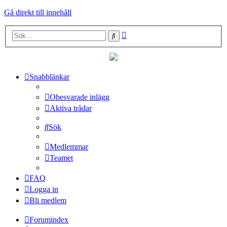
Gå direkt till innehåll
Avancerad
Sök
sökning
Snabblänkar
Obesvarade inlägg
Aktiva trådar
Sök
Medlemmar
Teamet
FAQ
Logga in
Bli medlem
Forumindex