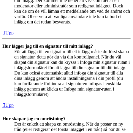
ditt inlägg. Det kommer inte heller att visas om det är en
moderator eller administratör som redigerat inlägget. Dock
kan de om de vill lämna ett meddelande om vad de ändrat och
varför. Observera att vanliga användare inte kan ta bort ett
inlägg om det redan besvarats.
Upp
Hur lägger jag till en signatur till mitt inlägg?
För att lägga till en signatur till ett inlägg måste du först skapa
en signatur, detta gör du via din kontrollpanel. När du väl
skapat din signatur kan du kryssa i Infoga min signatur-rutan i
inläggsformuläret för att lägga till din signatur till ditt inlägg.
Du kan också automatiskt alltid infoga din signatur till alla
dina inlägg genom att ändra inställningarna i din profil (du
kan fortfarande förhindra att signaturen infogas i enskilda
inlägg genom att klicka ur Infoga min signatur-rutan i
inläggsformuläret).
Upp
Hur skapar jag en omröstning?
Det är enkelt att skapa en omröstning. När du postar en ny
tråd (eller redigerar det första inlägget i en tråd) så bör du se