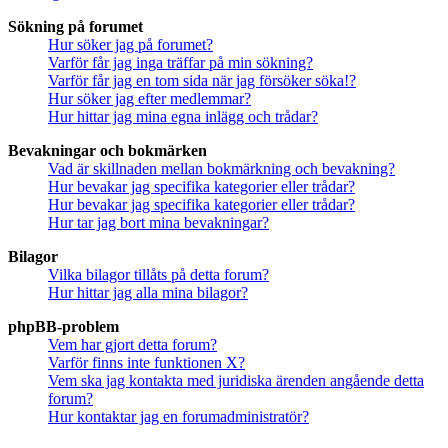
Sökning på forumet
Hur söker jag på forumet?
Varför får jag inga träffar på min sökning?
Varför får jag en tom sida när jag försöker söka!?
Hur söker jag efter medlemmar?
Hur hittar jag mina egna inlägg och trådar?
Bevakningar och bokmärken
Vad är skillnaden mellan bokmärkning och bevakning?
Hur bevakar jag specifika kategorier eller trådar?
Hur bevakar jag specifika kategorier eller trådar?
Hur tar jag bort mina bevakningar?
Bilagor
Vilka bilagor tillåts på detta forum?
Hur hittar jag alla mina bilagor?
phpBB-problem
Vem har gjort detta forum?
Varför finns inte funktionen X?
Vem ska jag kontakta med juridiska ärenden angående detta
forum?
Hur kontaktar jag en forumadministratör?