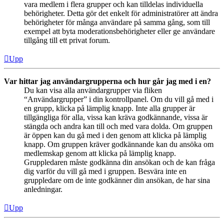
vara medlem i flera grupper och kan tilldelas individuella
behörigheter. Detta gör det enkelt för administratörer att ändra
behörigheter för många användare på samma gång, som till
exempel att byta moderationsbehörigheter eller ge användare
tillgång till ett privat forum.
Upp
Var hittar jag användargrupperna och hur går jag med i en?
Du kan visa alla användargrupper via fliken
“Användargrupper” i din kontrollpanel. Om du vill gå med i
en grupp, klicka på lämplig knapp. Inte alla grupper är
tillgängliga för alla, vissa kan kräva godkännande, vissa är
stängda och andra kan till och med vara dolda. Om gruppen
är öppen kan du gå med i den genom att klicka på lämplig
knapp. Om gruppen kräver godkännande kan du ansöka om
medlemskap genom att klicka på lämplig knapp.
Gruppledaren måste godkänna din ansökan och de kan fråga
dig varför du vill gå med i gruppen. Besvära inte en
gruppledare om de inte godkänner din ansökan, de har sina
anledningar.
Upp