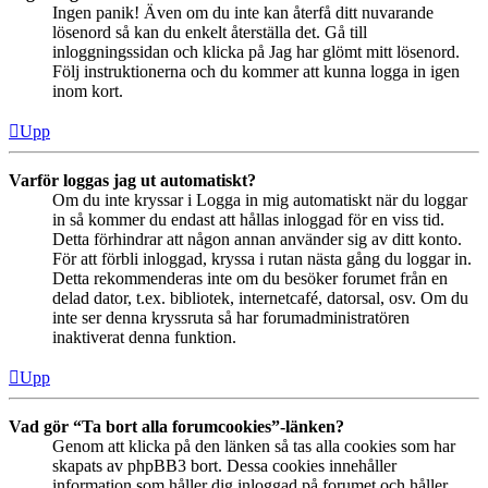
Ingen panik! Även om du inte kan återfå ditt nuvarande
lösenord så kan du enkelt återställa det. Gå till
inloggningssidan och klicka på Jag har glömt mitt lösenord.
Följ instruktionerna och du kommer att kunna logga in igen
inom kort.
Upp
Varför loggas jag ut automatiskt?
Om du inte kryssar i Logga in mig automatiskt när du loggar
in så kommer du endast att hållas inloggad för en viss tid.
Detta förhindrar att någon annan använder sig av ditt konto.
För att förbli inloggad, kryssa i rutan nästa gång du loggar in.
Detta rekommenderas inte om du besöker forumet från en
delad dator, t.ex. bibliotek, internetcafé, datorsal, osv. Om du
inte ser denna kryssruta så har forumadministratören
inaktiverat denna funktion.
Upp
Vad gör “Ta bort alla forumcookies”-länken?
Genom att klicka på den länken så tas alla cookies som har
skapats av phpBB3 bort. Dessa cookies innehåller
information som håller dig inloggad på forumet och håller