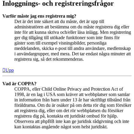
Inloggnings- och registreringsfrågor
Varför måste jag ens registrera mig?
Det är det inte säkert att du måste, det är upp till
administratören att bestämma om du måste registrera dig eller
inte för att kunna skriva och/eller läsa inlägg. Men registrering
ger dig tillgång till utökade funktioner som inte finns för
gäster som till exempel visningsbilder, personliga
meddelanden, skicka e-post till andra användare, medlemskap
i användargrupper, med mera. Det tar endast några minuter att
registrera sig, så det rekommenderas.
Upp
Vad är COPPA?
COPPA, eller Child Online Privacy and Protection Act of
1998, är en lag i USA som kräver att webbplatser som samlar
in information från barn under 13 år har skriftligt tillstånd från
föräldrarna. Om du är osäker på om detta rör dig som försöker
att registrera dig, eller om det rör webbplatsen du försöker
registrera dig på, kontakta ett juridiskt ombud för hjälp.
Observera att phpBB inte kan ge juridisk rådgivning och inte
kan kontaktas angående något som helst juridiskt.