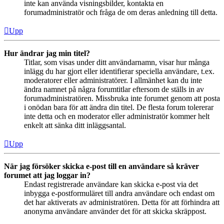
inte kan använda visningsbilder, kontakta en
forumadministratör och fråga de om deras anledning till detta.
Upp
Hur ändrar jag min titel?
Titlar, som visas under ditt användarnamn, visar hur många
inlägg du har gjort eller identifierar speciella användare, t.ex.
moderatorer eller administratörer. I allmänhet kan du inte
ändra namnet på några forumtitlar eftersom de ställs in av
forumadministratören. Missbruka inte forumet genom att posta
i onödan bara för att ändra din titel. De flesta forum tolererar
inte detta och en moderator eller administratör kommer helt
enkelt att sänka ditt inläggsantal.
Upp
När jag försöker skicka e-post till en användare så kräver
forumet att jag loggar in?
Endast registrerade användare kan skicka e-post via det
inbygga e-postformuläret till andra användare och endast om
det har aktiverats av administratören. Detta för att förhindra att
anonyma användare använder det för att skicka skräppost.