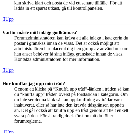
kan skriva klart och posta de vid ett senare tillfälle. För att
ladda in ett sparat utkast, gå till kontrollpanelen.
Upp
Varför måste mitt inlägg godkännas?
Forumadministratören kan kräva att alla inlägg i kategorin du
postar i granskas innan de visas. Det är också möjligt att
administratören har placerat dig i en grupp av användare som
han anser behöver få sina inlägg granskade innan de visas.
Kontakta administratören för mer information.
Upp
Hur knuffar jag upp min tråd?
Genom att klicka på “Knuffa upp tråd”-länken i tråden så kan
du "knuffa upp" tråden överst på förstasidan i kategorin. Om
du inte ser denna länk så kan uppknuffning av trådar vara
inaktiverat, eller så har inte den krävda tidsgränsen uppnåts
än. Det går också att knuffa upp en tråd genom att helt enkelt
svara på den. Försäkra dig dock först om att du följer
forumreglerna.
Upp