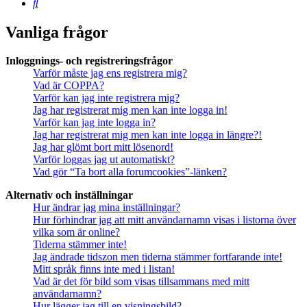
Sök
Vanliga frågor
Inloggnings- och registreringsfrågor
Varför måste jag ens registrera mig?
Vad är COPPA?
Varför kan jag inte registrera mig?
Jag har registrerat mig men kan inte logga in!
Varför kan jag inte logga in?
Jag har registrerat mig men kan inte logga in längre?!
Jag har glömt bort mitt lösenord!
Varför loggas jag ut automatiskt?
Vad gör “Ta bort alla forumcookies”-länken?
Alternativ och inställningar
Hur ändrar jag mina inställningar?
Hur förhindrar jag att mitt användarnamn visas i listorna över
vilka som är online?
Tiderna stämmer inte!
Jag ändrade tidszon men tiderna stämmer fortfarande inte!
Mitt språk finns inte med i listan!
Vad är det för bild som visas tillsammans med mitt
användarnamn?
Hur lägger jag till en visningsbild?