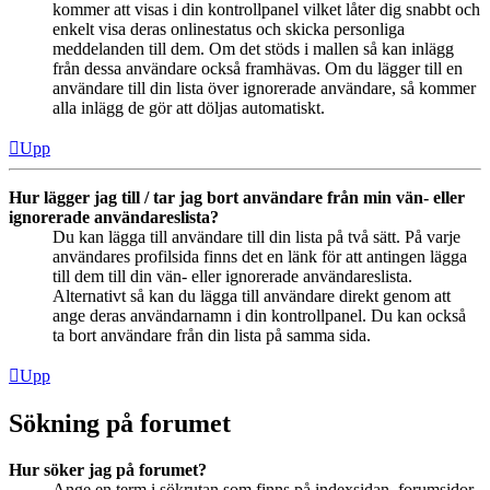
kommer att visas i din kontrollpanel vilket låter dig snabbt och
enkelt visa deras onlinestatus och skicka personliga
meddelanden till dem. Om det stöds i mallen så kan inlägg
från dessa användare också framhävas. Om du lägger till en
användare till din lista över ignorerade användare, så kommer
alla inlägg de gör att döljas automatiskt.
Upp
Hur lägger jag till / tar jag bort användare från min vän- eller
ignorerade användareslista?
Du kan lägga till användare till din lista på två sätt. På varje
användares profilsida finns det en länk för att antingen lägga
till dem till din vän- eller ignorerade användareslista.
Alternativt så kan du lägga till användare direkt genom att
ange deras användarnamn i din kontrollpanel. Du kan också
ta bort användare från din lista på samma sida.
Upp
Sökning på forumet
Hur söker jag på forumet?
Ange en term i sökrutan som finns på indexsidan, forumsidor