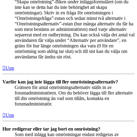
“Skapa omröstning”-fliken under inläggsformuläret (om du
inte kan se detta har du inte behörighet att skapa
omröstningar). Skriv in en fråga för omröstningen i
“Omröstningsfråga”-rutan och sedan minst två alternativ i
“Omröstningsalternativ”-rutan (hur många alternativ du får ha
som mest bestäms av administratören) med varje alternativ
separerat med en radbrytning. Du kan också välja det antal val
användaren får välja under “Alternativ per användare”, en
gräns för hur länge omröstningen ska vara (0 för en
omröstning som aldrig tar slut) och till sist kan du välja om
användarna får ändra sin röst.
Upp
Varför kan jag inte lägga till fler omröstningsalternativ?
Gränsen för antal omröstningsalternativ ställs in av
forumadministratören. Om du behöver lägga till fler alternativ
till din omröstning än vad som tillåts, kontakta en
forumadministratör.
Upp
Hur redigerar eller tar jag bort en omröstning?
Som med inlägg kan omröstningar endast redigeras av