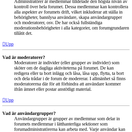
Administratörer är medlemmar tilldelade den högsta nivån av
kontroll över hela forumet. Dessa medlemmar kan kontrollera
alla aspekter av forumets drift, vilket inkluderar att ställa in
behörigheter, bannlysa användare, skapa användargrupper
och moderatorer, osv. De har också fullständiga
moderationsbehörigheter i alla kategorier, om forumgrundaren
tillåtit det.
Upp
Vad är moderatorer?
Moderatorer är individer (eller grupper av individer) som
sköter om de dagliga aktiviteterna på forumet. De kan
redigera eller ta bort inlägg och låsa, låsa upp, flytta, ta bort
och dela trådar i de forum de modererar. I allmänhet så finns
moderatorerna där för att förhindra att användare kommer
ifrån ämnet eller postar anstötligt material.
Upp
Vad är användargrupper?
Användargrupper är grupper av medlemmar som delar in
forumets medlemmar i lätthanterliga sektioner som
forumadministratörerna kan arbeta med. Varje användar kan