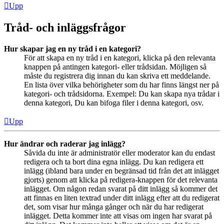
Upp
Tråd- och inläggsfrågor
Hur skapar jag en ny tråd i en kategori?
För att skapa en ny tråd i en kategori, klicka på den relevanta
knappen på antingen kategori- eller trådsidan. Möjligen så
måste du registrera dig innan du kan skriva ett meddelande.
En lista över vilka behörigheter som du har finns längst ner på
kategori- och trådsidorna. Exempel: Du kan skapa nya trådar i
denna kategori, Du kan bifoga filer i denna kategori, osv.
Upp
Hur ändrar och raderar jag inlägg?
Såvida du inte är administratör eller moderator kan du endast
redigera och ta bort dina egna inlägg. Du kan redigera ett
inlägg (ibland bara under en begränsad tid från det att inlägget
gjorts) genom att klicka på redigera-knappen för det relevanta
inlägget. Om någon redan svarat på ditt inlägg så kommer det
att finnas en liten textrad under ditt inlägg efter att du redigerat
det, som visar hur många gånger och när du har redigerat
inlägget. Detta kommer inte att visas om ingen har svarat på