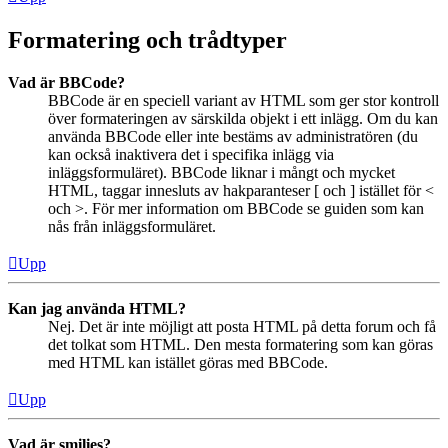
Formatering och trådtyper
Vad är BBCode?
BBCode är en speciell variant av HTML som ger stor kontroll
över formateringen av särskilda objekt i ett inlägg. Om du kan
använda BBCode eller inte bestäms av administratören (du
kan också inaktivera det i specifika inlägg via
inläggsformuläret). BBCode liknar i mångt och mycket
HTML, taggar innesluts av hakparanteser [ och ] istället för <
och >. För mer information om BBCode se guiden som kan
nås från inläggsformuläret.
Upp
Kan jag använda HTML?
Nej. Det är inte möjligt att posta HTML på detta forum och få
det tolkat som HTML. Den mesta formatering som kan göras
med HTML kan istället göras med BBCode.
Upp
Vad är smilies?