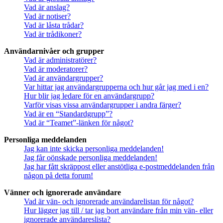
Vad är anslag?
Vad är notiser?
Vad är låsta trådar?
Vad är trådikoner?
Användarnivåer och grupper
Vad är administratörer?
Vad är moderatorer?
Vad är användargrupper?
Var hittar jag användargrupperna och hur går jag med i en?
Hur blir jag ledare för en användargrupp?
Varför visas vissa användargrupper i andra färger?
Vad är en “Standardgrupp”?
Vad är “Teamet”-länken för något?
Personliga meddelanden
Jag kan inte skicka personliga meddelanden!
Jag får oönskade personliga meddelanden!
Jag har fått skräppost eller anstötliga e-postmeddelanden från
någon på detta forum!
Vänner och ignorerade användare
Vad är vän- och ignorerade användarelistan för något?
Hur lägger jag till / tar jag bort användare från min vän- eller
ignorerade användareslista?