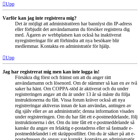
Upp
Varför kan jag inte registrera mig?
Det är möjligt att administratören har bannlyst din IP-adress
eller förbjudit det användarnamn du försöker registrera dig
med. Ägaren av webbplatsen kan också ha inaktiverat
nyregistreringar för att förhindra att nya besökare blir
medlemmar. Kontakta en administratör för hjälp.
Upp
Jag har registrerat mig men kan inte logga in!
Försäkra dig först och främst om att du anger rätt
användarnamn och lösenord. Om de stämmer så kan en av två
saker ha hänt. Om COPPA-stöd är aktiverat och du under
registreringen angav att du är under 13 år så måste du följa
instruktionerna du fått. Vissa forum kräver också att nya
registreringar aktiveras innan de kan användas, antingen av
dig själv eller av an administratör; denna information visades
under registreringen. Om du har fått ett e-postmeddelande, följ
instruktionerna i det. Om du inte fått ett e-postmeddelande så
kanske du angav en felaktig e-postadress eller så fastnade e-
postmeddelandet i ett skräppostfilter. Om du är säker på att e-
postadressen du angav var korrekt, kontakta en administratör.