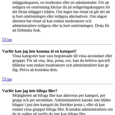
inläggsskaparen, en moderator eller en administratör. För att
redigera en omröstning klickar du på redigeringsknappen för
det första inlägget i tråden. Om ingen har röstat så går det att
ta bort omröstningen eller redigera alternativen. Om någon
däremot har röstat så kan endast moderatorer och
administratörer redigera eller ta bort omröstningen. Detta för
att förhindra fusk.
Upp
Varför kan jag inte komma åt en kategori?
Vissa kategorier kan vara begränsade till vissa användare eller
grupper. För att visa, läsa, posta, osv. kan du behöva speciell
tillåtelse som endast moderatorer och administratörer kan ge
dig. Pröva att kontakta dem.
Upp
Varför kan jag inte bifoga filer?
Möjligheten att bifoga filer kan aktiveras per kategori, per
grupp och per användare. Administratören kanske inte tillåter
bilagor i just den kategori du försöker posta i, eller så kan
endast vissa grupper bifoga filer. Kontakta administratören om
du är osäker på varför du inte kan bifoga filer.