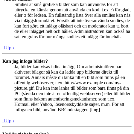
Smilies är små grafiska bilder som kan användas för att
uttrycka en känsla genom att använda en kod, t.ex. :) för glad,
eller :( för ledsen. En fullständig lista över alla smilies kan nås
via inläggsformuläret. Försök att inte överanvända smilies, de
kan fort göra ett inlägg oläsbart och en moderator kan ta bort
de eller inlägget helt och hållet. Administratören kan också ha
satt en gräns för hur många smilies ett inlägg får innehålla.
Upp
Kan jag infoga bilder?
Ja, bilder kan visas i dina inlägg. Om administratören har
aktiverat bilagor så kan du ladda upp bilderna direkt till
forumet. Annars måste du länka till en bild som finns på en
offentlig webbserver, t.ex. http://www.example.com/my-
picture.gif. Du kan inte länka till bilder som bara finns på din
PC (såvida den inte är en offentlig webbserver) eller till bilder
som finns bakom autentiseringsmekanismer, som t.ex.
Hotmail eller Yahoo, lösenorsskyddade sajter, m.m. För att
infoga en bild, använd BBCode-taggen [img].
Upp