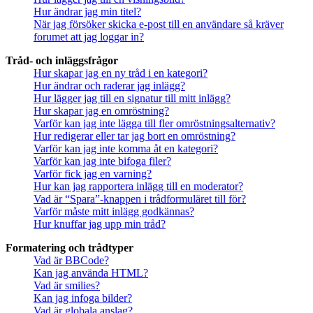
Hur ändrar jag min titel?
När jag försöker skicka e-post till en användare så kräver
forumet att jag loggar in?
Tråd- och inläggsfrågor
Hur skapar jag en ny tråd i en kategori?
Hur ändrar och raderar jag inlägg?
Hur lägger jag till en signatur till mitt inlägg?
Hur skapar jag en omröstning?
Varför kan jag inte lägga till fler omröstningsalternativ?
Hur redigerar eller tar jag bort en omröstning?
Varför kan jag inte komma åt en kategori?
Varför kan jag inte bifoga filer?
Varför fick jag en varning?
Hur kan jag rapportera inlägg till en moderator?
Vad är “Spara”-knappen i trådformuläret till för?
Varför måste mitt inlägg godkännas?
Hur knuffar jag upp min tråd?
Formatering och trådtyper
Vad är BBCode?
Kan jag använda HTML?
Vad är smilies?
Kan jag infoga bilder?
Vad är globala anslag?