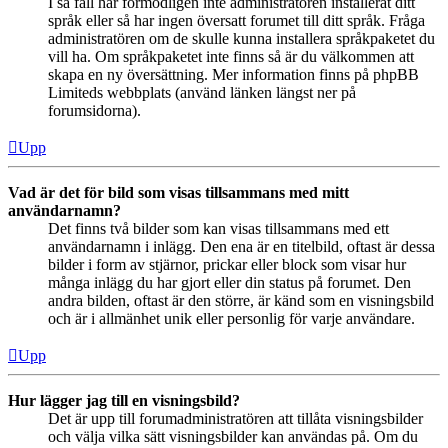
I så fall har förmodligen inte administratören installerat ditt
språk eller så har ingen översatt forumet till ditt språk. Fråga
administratören om de skulle kunna installera språkpaketet du
vill ha. Om språkpaketet inte finns så är du välkommen att
skapa en ny översättning. Mer information finns på phpBB
Limiteds webbplats (använd länken längst ner på
forumsidorna).
Upp
Vad är det för bild som visas tillsammans med mitt
användarnamn?
Det finns två bilder som kan visas tillsammans med ett
användarnamn i inlägg. Den ena är en titelbild, oftast är dessa
bilder i form av stjärnor, prickar eller block som visar hur
många inlägg du har gjort eller din status på forumet. Den
andra bilden, oftast är den större, är känd som en visningsbild
och är i allmänhet unik eller personlig för varje användare.
Upp
Hur lägger jag till en visningsbild?
Det är upp till forumadministratören att tillåta visningsbilder
och välja vilka sätt visningsbilder kan användas på. Om du